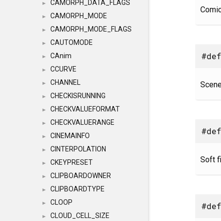
CAMORPH_DATA_FLAGS
►
Comic
CAMORPH_MODE
►
CAMORPH_MODE_FLAGS
►
CAUTOMODE
►
#def
CAnim
►
CCURVE
►
CHANNEL
Scene
►
CHECKISRUNNING
►
CHECKVALUEFORMAT
►
CHECKVALUERANGE
►
#def
CINEMAINFO
►
CINTERPOLATION
►
Soft fi
CKEYPRESET
►
CLIPBOARDOWNER
►
CLIPBOARDTYPE
►
CLOOP
►
#de
CLOUD_CELL_SIZE
►