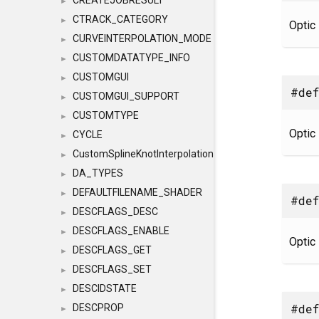
CREATEJOBRESULT
►
CTRACK_CATEGORY
►
Optic 
CURVEINTERPOLATION_MODE
►
CUSTOMDATATYPE_INFO
►
CUSTOMGUI
►
#def
CUSTOMGUI_SUPPORT
►
CUSTOMTYPE
►
Optic 
CYCLE
►
CustomSplineKnotInterpolation
►
DA_TYPES
►
DEFAULTFILENAME_SHADER
►
#def
DESCFLAGS_DESC
►
DESCFLAGS_ENABLE
►
Optic 
DESCFLAGS_GET
►
DESCFLAGS_SET
►
DESCIDSTATE
►
#def
DESCPROP
►