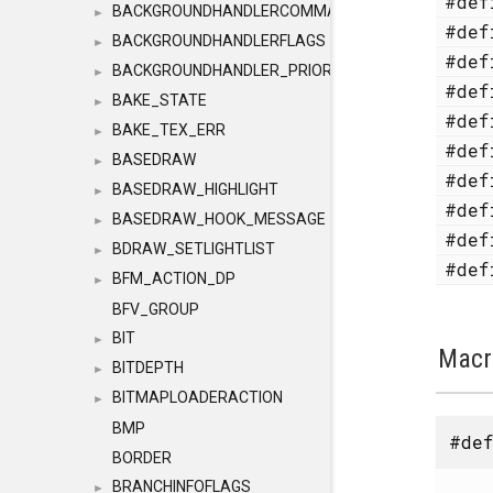
#de
BACKGROUNDHANDLERCOMMAND
►
#de
BACKGROUNDHANDLERFLAGS
►
#de
BACKGROUNDHANDLER_PRIORITY
►
#de
BAKE_STATE
►
#de
BAKE_TEX_ERR
►
#de
BASEDRAW
►
#de
BASEDRAW_HIGHLIGHT
►
#de
BASEDRAW_HOOK_MESSAGE
►
#de
BDRAW_SETLIGHTLIST
►
#de
BFM_ACTION_DP
►
BFV_GROUP
BIT
►
Macr
BITDEPTH
►
BITMAPLOADERACTION
►
BMP
#def
BORDER
BRANCHINFOFLAGS
►