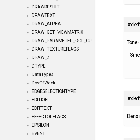
DRAWRESULT
►
DRAWTEXT
►
#de
DRAW_ALPHA
►
DRAW_GET_VIEWMATRIX
►
DRAW_PARAMETER_OGL_CULLING
►
Tone-
DRAW_TEXTUREFLAGS
►
Sin
DRAW_Z
►
DTYPE
►
DataTypes
►
DayOfWeek
►
EDGESELECTIONTYPE
►
#def
EDITION
►
EDITTEXT
►
Denoi
EFFECTORFLAGS
►
EPSILON
►
EVENT
►