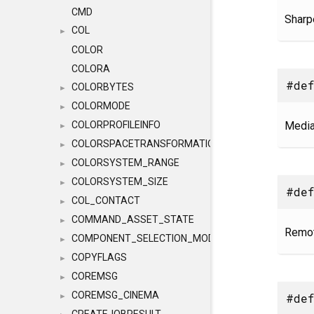
CMD
Sharpe
COL
►
COLOR
COLORA
#de
COLORBYTES
►
COLORMODE
►
Median
COLORPROFILEINFO
►
COLORSPACETRANSFORMATION
►
COLORSYSTEM_RANGE
►
COLORSYSTEM_SIZE
►
#def
COL_CONTACT
►
COMMAND_ASSET_STATE
►
Remot
COMPONENT_SELECTION_MODES
►
COPYFLAGS
►
COREMSG
►
COREMSG_CINEMA
#def
►