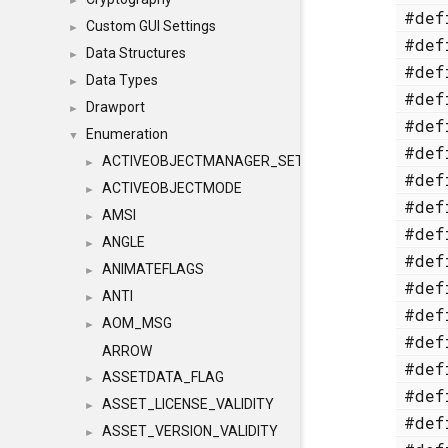
►
#de
Custom GUI Settings
►
#de
Data Structures
►
#de
Data Types
►
#de
Drawport
►
#de
Enumeration
▼
#de
ACTIVEOBJECTMANAGER_SETOBJECTS
►
#de
ACTIVEOBJECTMODE
►
#de
AMSI
►
#de
ANGLE
►
#de
ANIMATEFLAGS
►
#de
ANTI
►
#de
AOM_MSG
►
#de
ARROW
#de
ASSETDATA_FLAG
►
#de
ASSET_LICENSE_VALIDITY
►
#de
ASSET_VERSION_VALIDITY
►