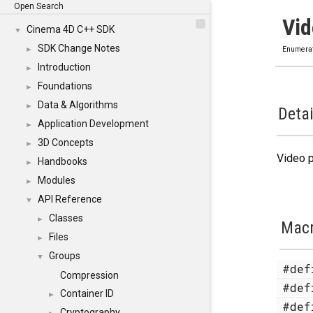
Open Search
Vi
Cinema 4D C++ SDK
▼
SDK Change Notes
►
Enumera
Introduction
►
Foundations
►
Data & Algorithms
►
Detai
Application Development
►
3D Concepts
►
Video p
Handbooks
►
Modules
►
API Reference
▼
Classes
►
Mac
Files
►
Groups
▼
#de
Compression
#de
Container ID
►
#de
Cryptography