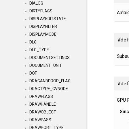
DIALOG
►
DIRTYFLAGS
►
Ambie
DISPLAYEDITSTATE
►
DISPLAYFILTER
►
DISPLAYMODE
►
#def
DLG
►
DLG_TYPE
►
Subsu
DOCUMENTSETTINGS
►
DOCUMENT_UNIT
►
DOF
►
DRAGANDDROP_FLAG
►
#de
DRAGTYPE_GVNODE
►
DRAWFLAGS
►
GPU R
DRAWHANDLE
►
Sin
DRAWOBJECT
►
DRAWPASS
►
DRAWPORT_TYPE
►