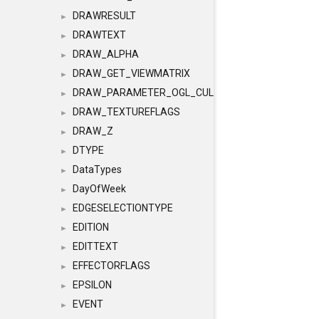
DRAWRESULT
►
DRAWTEXT
►
DRAW_ALPHA
►
DRAW_GET_VIEWMATRIX
►
DRAW_PARAMETER_OGL_CULLING
►
DRAW_TEXTUREFLAGS
►
DRAW_Z
►
DTYPE
►
DataTypes
►
DayOfWeek
►
EDGESELECTIONTYPE
►
EDITION
►
EDITTEXT
►
EFFECTORFLAGS
►
EPSILON
►
EVENT
►