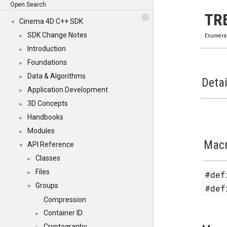
Open Search
TR
Cinema 4D C++ SDK
▼
SDK Change Notes
►
Enumera
Introduction
►
Foundations
►
Data & Algorithms
►
Detai
Application Development
►
3D Concepts
►
Handbooks
►
Modules
►
Mac
API Reference
▼
Classes
►
Files
#de
►
Groups
#de
▼
Compression
Container ID
►
Cryptography