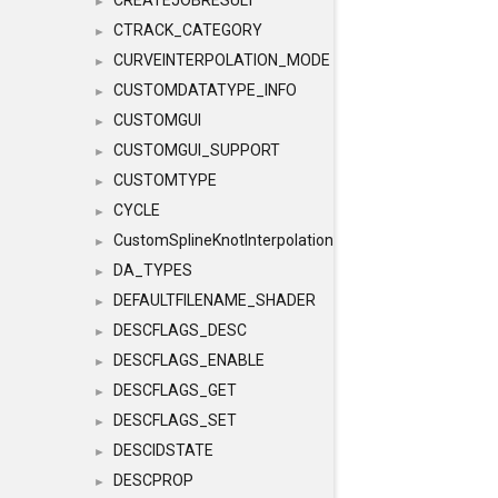
CREATEJOBRESULT
►
CTRACK_CATEGORY
►
CURVEINTERPOLATION_MODE
►
CUSTOMDATATYPE_INFO
►
CUSTOMGUI
►
CUSTOMGUI_SUPPORT
►
CUSTOMTYPE
►
CYCLE
►
CustomSplineKnotInterpolation
►
DA_TYPES
►
DEFAULTFILENAME_SHADER
►
DESCFLAGS_DESC
►
DESCFLAGS_ENABLE
►
DESCFLAGS_GET
►
DESCFLAGS_SET
►
DESCIDSTATE
►
DESCPROP
►