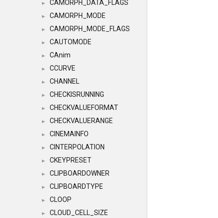
CAMORPH_DATA_FLAGS
►
CAMORPH_MODE
►
CAMORPH_MODE_FLAGS
►
CAUTOMODE
►
CAnim
►
CCURVE
►
CHANNEL
►
CHECKISRUNNING
►
CHECKVALUEFORMAT
►
CHECKVALUERANGE
►
CINEMAINFO
►
CINTERPOLATION
►
CKEYPRESET
►
CLIPBOARDOWNER
►
CLIPBOARDTYPE
►
CLOOP
►
CLOUD_CELL_SIZE
►