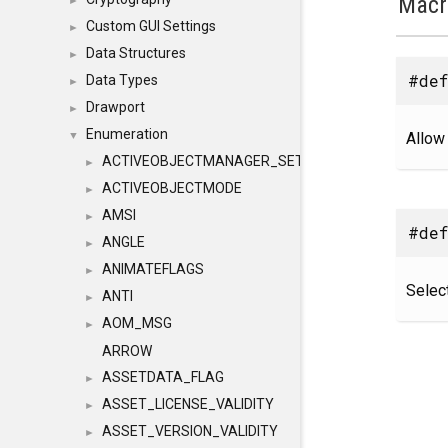
Macr
►
Custom GUI Settings
►
Data Structures
►
#def
Data Types
►
Drawport
►
Enumeration
Allow
▼
ACTIVEOBJECTMANAGER_SETOBJECTS
►
ACTIVEOBJECTMODE
►
AMSI
►
#def
ANGLE
►
ANIMATEFLAGS
►
Select
ANTI
►
AOM_MSG
►
ARROW
ASSETDATA_FLAG
►
ASSET_LICENSE_VALIDITY
►
ASSET_VERSION_VALIDITY
►