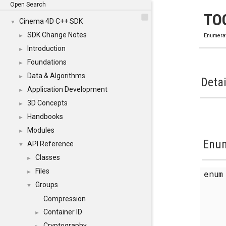
Open Search
TO
Cinema 4D C++ SDK
▼
SDK Change Notes
►
Enumera
Introduction
►
Foundations
►
Data & Algorithms
►
Detai
Application Development
►
3D Concepts
►
Handbooks
►
Modules
►
Enum
API Reference
▼
Classes
►
Files
enu
►
Groups
▼
Compression
Container ID
►
Cryptography