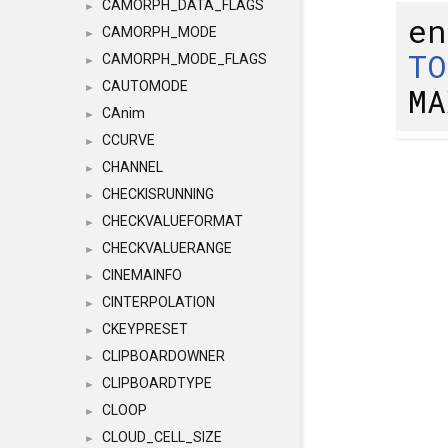
CAMORPH_DATA_FLAGS
►
en
CAMORPH_MODE
►
TO
CAMORPH_MODE_FLAGS
►
CAUTOMODE
MA
►
CAnim
►
CCURVE
►
CHANNEL
►
CHECKISRUNNING
►
CHECKVALUEFORMAT
►
CHECKVALUERANGE
►
CINEMAINFO
►
CINTERPOLATION
►
CKEYPRESET
►
CLIPBOARDOWNER
►
CLIPBOARDTYPE
►
CLOOP
►
CLOUD_CELL_SIZE
►