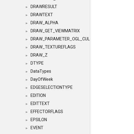
DRAWRESULT
►
DRAWTEXT
►
DRAW_ALPHA
►
DRAW_GET_VIEWMATRIX
►
DRAW_PARAMETER_OGL_CULLING
►
DRAW_TEXTUREFLAGS
►
DRAW_Z
►
DTYPE
►
DataTypes
►
DayOfWeek
►
EDGESELECTIONTYPE
►
EDITION
►
EDITTEXT
►
EFFECTORFLAGS
►
EPSILON
►
EVENT
►