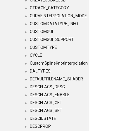
CREATEJOBRESULT
►
CTRACK_CATEGORY
►
CURVEINTERPOLATION_MODE
►
CUSTOMDATATYPE_INFO
►
CUSTOMGUI
►
CUSTOMGUI_SUPPORT
►
CUSTOMTYPE
►
CYCLE
►
CustomSplineKnotInterpolation
►
DA_TYPES
►
DEFAULTFILENAME_SHADER
►
DESCFLAGS_DESC
►
DESCFLAGS_ENABLE
►
DESCFLAGS_GET
►
DESCFLAGS_SET
►
DESCIDSTATE
►
DESCPROP
►