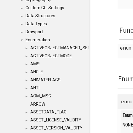
►
Custom GUI Settings
►
Data Structures
►
Data Types
►
Func
Drawport
►
Enumeration
▼
enu
ACTIVEOBJECTMANAGER_SETOBJECTS
►
ACTIVEOBJECTMODE
►
AMSI
►
ANGLE
►
Enum
ANIMATEFLAGS
►
ANTI
►
AOM_MSG
►
enu
ARROW
ASSETDATA_FLAG
►
Enum
ASSET_LICENSE_VALIDITY
►
NO
ASSET_VERSION_VALIDITY
►