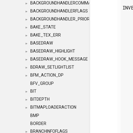
BACKGROUNDHANDLERCOMMAND
►
INV
BACKGROUNDHANDLERFLAGS
►
BACKGROUNDHANDLER_PRIORITY
►
BAKE_STATE
►
BAKE_TEX_ERR
►
BASEDRAW
►
BASEDRAW_HIGHLIGHT
►
BASEDRAW_HOOK_MESSAGE
►
BDRAW_SETLIGHTLIST
►
BFM_ACTION_DP
►
BFV_GROUP
BIT
►
BITDEPTH
►
BITMAPLOADERACTION
►
BMP
BORDER
BRANCHINFOFLAGS
►