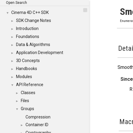
Open Search
Sm
Cinema 4D C++ SDK
▼
SDK Change Notes
►
Enumera
Introduction
►
Foundations
►
Data & Algorithms
►
Detai
Application Development
►
3D Concepts
►
Smooth
Handbooks
►
Modules
►
Since
API Reference
▼
R
Classes
►
Files
►
Groups
▼
Compression
Mac
Container ID
►
Cryptography