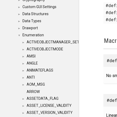
►
#de
Custom GUI Settings
►
#de
Data Structures
►
#de
Data Types
►
Drawport
►
Enumeration
▼
Macr
ACTIVEOBJECTMANAGER_SETOBJECTS
►
ACTIVEOBJECTMODE
►
AMSI
►
#def
ANGLE
►
ANIMATEFLAGS
►
No sm
ANTI
►
AOM_MSG
►
ARROW
ASSETDATA_FLAG
►
#def
ASSET_LICENSE_VALIDITY
►
ASSET_VERSION_VALIDITY
►
Linea