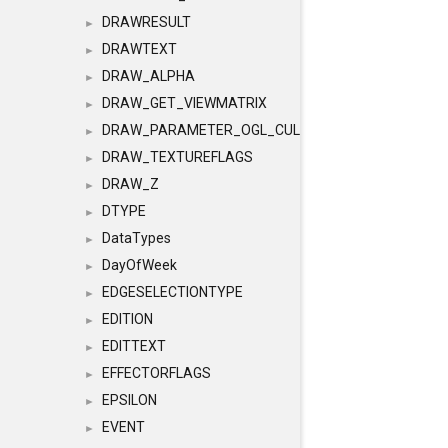
DRAWRESULT
►
DRAWTEXT
►
DRAW_ALPHA
►
DRAW_GET_VIEWMATRIX
►
DRAW_PARAMETER_OGL_CULLING
►
DRAW_TEXTUREFLAGS
►
DRAW_Z
►
DTYPE
►
DataTypes
►
DayOfWeek
►
EDGESELECTIONTYPE
►
EDITION
►
EDITTEXT
►
EFFECTORFLAGS
►
EPSILON
►
EVENT
►