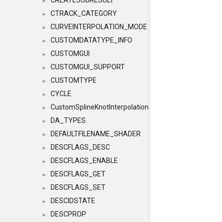
CREATEJOBRESULT
►
CTRACK_CATEGORY
►
CURVEINTERPOLATION_MODE
►
CUSTOMDATATYPE_INFO
►
CUSTOMGUI
►
CUSTOMGUI_SUPPORT
►
CUSTOMTYPE
►
CYCLE
►
CustomSplineKnotInterpolation
►
DA_TYPES
►
DEFAULTFILENAME_SHADER
►
DESCFLAGS_DESC
►
DESCFLAGS_ENABLE
►
DESCFLAGS_GET
►
DESCFLAGS_SET
►
DESCIDSTATE
►
DESCPROP
►