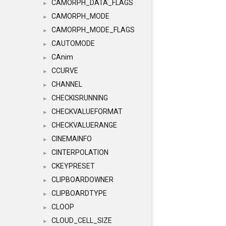
CAMORPH_DATA_FLAGS
►
CAMORPH_MODE
►
CAMORPH_MODE_FLAGS
►
CAUTOMODE
►
CAnim
►
CCURVE
►
CHANNEL
►
CHECKISRUNNING
►
CHECKVALUEFORMAT
►
CHECKVALUERANGE
►
CINEMAINFO
►
CINTERPOLATION
►
CKEYPRESET
►
CLIPBOARDOWNER
►
CLIPBOARDTYPE
►
CLOOP
►
CLOUD_CELL_SIZE
►