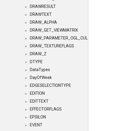
DRAWRESULT
►
DRAWTEXT
►
DRAW_ALPHA
►
DRAW_GET_VIEWMATRIX
►
DRAW_PARAMETER_OGL_CULLING
►
DRAW_TEXTUREFLAGS
►
DRAW_Z
►
DTYPE
►
DataTypes
►
DayOfWeek
►
EDGESELECTIONTYPE
►
EDITION
►
EDITTEXT
►
EFFECTORFLAGS
►
EPSILON
►
EVENT
►