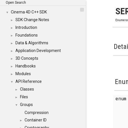
Open Search
SE
Cinema 4D C++ SDK
▼
SDK Change Notes
►
Enumera
Introduction
►
Foundations
►
Data & Algorithms
►
Detai
Application Development
►
3D Concepts
►
Handbooks
►
Modules
►
Enum
API Reference
▼
Classes
►
Files
enu
►
Groups
▼
Compression
Container ID
►
Cryptography