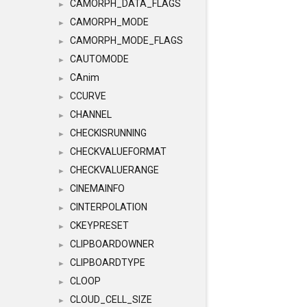
CAMORPH_DATA_FLAGS
►
CAMORPH_MODE
►
CAMORPH_MODE_FLAGS
►
CAUTOMODE
►
CAnim
►
CCURVE
►
CHANNEL
►
CHECKISRUNNING
►
CHECKVALUEFORMAT
►
CHECKVALUERANGE
►
CINEMAINFO
►
CINTERPOLATION
►
CKEYPRESET
►
CLIPBOARDOWNER
►
CLIPBOARDTYPE
►
CLOOP
►
CLOUD_CELL_SIZE
►