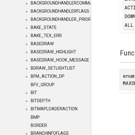
BACKGROUNDHANDLERCOMMAND
►
ACT
BACKGROUNDHANDLERFLAGS
►
DOW
BACKGROUNDHANDLER_PRIORITY
►
AL
BAKE_STATE
►
BAKE_TEX_ERR
►
BASEDRAW
►
Func
BASEDRAW_HIGHLIGHT
►
BASEDRAW_HOOK_MESSAGE
►
BDRAW_SETLIGHTLIST
►
enu
BFM_ACTION_DP
►
MAXO
BFV_GROUP
BIT
►
BITDEPTH
►
BITMAPLOADERACTION
►
BMP
BORDER
BRANCHINFOFLAGS
►