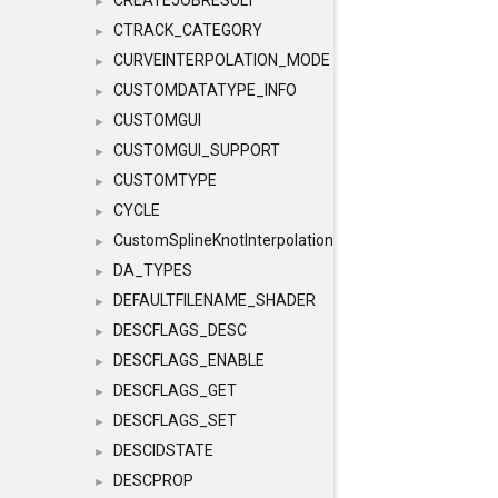
CREATEJOBRESULT
►
CTRACK_CATEGORY
►
CURVEINTERPOLATION_MODE
►
CUSTOMDATATYPE_INFO
►
CUSTOMGUI
►
CUSTOMGUI_SUPPORT
►
CUSTOMTYPE
►
CYCLE
►
CustomSplineKnotInterpolation
►
DA_TYPES
►
DEFAULTFILENAME_SHADER
►
DESCFLAGS_DESC
►
DESCFLAGS_ENABLE
►
DESCFLAGS_GET
►
DESCFLAGS_SET
►
DESCIDSTATE
►
DESCPROP
►