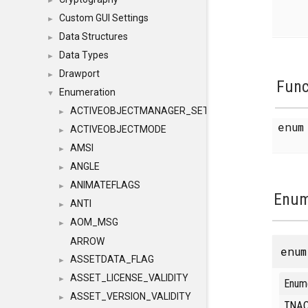
►
Custom GUI Settings
►
Data Structures
►
Data Types
►
Drawport
►
Func
Enumeration
▼
ACTIVEOBJECTMANAGER_SETOBJECTS
►
enu
ACTIVEOBJECTMODE
►
AMSI
►
ANGLE
►
ANIMATEFLAGS
►
Enum
ANTI
►
AOM_MSG
►
ARROW
enu
ASSETDATA_FLAG
►
ASSET_LICENSE_VALIDITY
►
Enum
ASSET_VERSION_VALIDITY
►
INA