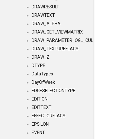
DRAWRESULT
►
DRAWTEXT
►
DRAW_ALPHA
►
DRAW_GET_VIEWMATRIX
►
DRAW_PARAMETER_OGL_CULLING
►
DRAW_TEXTUREFLAGS
►
DRAW_Z
►
DTYPE
►
DataTypes
►
DayOfWeek
►
EDGESELECTIONTYPE
►
EDITION
►
EDITTEXT
►
EFFECTORFLAGS
►
EPSILON
►
EVENT
►