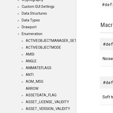
►
#de
Custom GUI Settings
►
Data Structures
►
Data Types
►
Macr
Drawport
►
Enumeration
▼
ACTIVEOBJECTMANAGER_SETOBJECTS
►
#def
ACTIVEOBJECTMODE
►
AMSI
►
Noise 
ANGLE
►
ANIMATEFLAGS
►
ANTI
►
AOM_MSG
#def
►
ARROW
ASSETDATA_FLAG
►
Soft t
ASSET_LICENSE_VALIDITY
►
ASSET_VERSION_VALIDITY
►