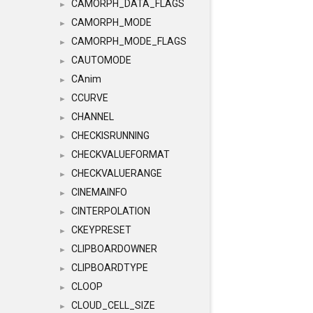
CAMORPH_DATA_FLAGS
►
CAMORPH_MODE
►
CAMORPH_MODE_FLAGS
►
CAUTOMODE
►
CAnim
►
CCURVE
►
CHANNEL
►
CHECKISRUNNING
►
CHECKVALUEFORMAT
►
CHECKVALUERANGE
►
CINEMAINFO
►
CINTERPOLATION
►
CKEYPRESET
►
CLIPBOARDOWNER
►
CLIPBOARDTYPE
►
CLOOP
►
CLOUD_CELL_SIZE
►