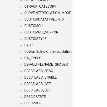
CREATEJOBRESULT
►
CTRACK_CATEGORY
►
CURVEINTERPOLATION_MODE
►
CUSTOMDATATYPE_INFO
►
CUSTOMGUI
►
CUSTOMGUI_SUPPORT
►
CUSTOMTYPE
►
CYCLE
►
CustomSplineKnotInterpolation
►
DA_TYPES
►
DEFAULTFILENAME_SHADER
►
DESCFLAGS_DESC
►
DESCFLAGS_ENABLE
►
DESCFLAGS_GET
►
DESCFLAGS_SET
►
DESCIDSTATE
►
DESCPROP
►