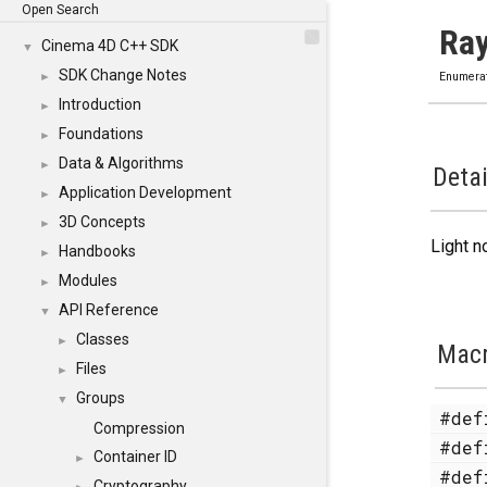
Open Search
Ray
Cinema 4D C++ SDK
▼
SDK Change Notes
►
Enumera
Introduction
►
Foundations
►
Data & Algorithms
►
Detai
Application Development
►
3D Concepts
►
Light n
Handbooks
►
Modules
►
API Reference
▼
Classes
►
Mac
Files
►
Groups
▼
#de
Compression
#de
Container ID
►
#de
Cryptography