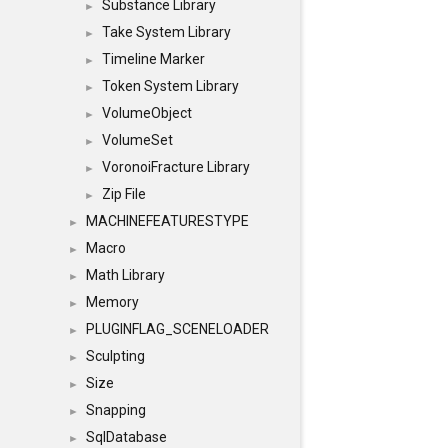
Substance Library
►
Take System Library
►
Timeline Marker
►
Token System Library
►
VolumeObject
►
VolumeSet
►
VoronoiFracture Library
►
Zip File
►
MACHINEFEATURESTYPE
►
Macro
►
Math Library
►
Memory
►
PLUGINFLAG_SCENELOADER
►
Sculpting
►
Size
►
Snapping
►
SqlDatabase
►