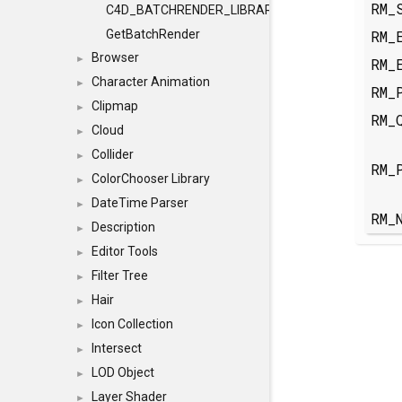
RM_
C4D_BATCHRENDER_LIBRARY_ID
RM_
GetBatchRender
Browser
►
RM_
Character Animation
►
RM_
Clipmap
►
RM_
Cloud
►
Collider
►
RM_
ColorChooser Library
►
DateTime Parser
►
RM_
Description
►
Editor Tools
►
Filter Tree
►
Hair
►
Icon Collection
►
Intersect
►
LOD Object
►
Layer Shader
►