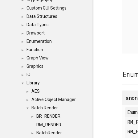
►
Custom GUI Settings
►
Data Structures
►
Data Types
►
Drawport
►
Enumeration
►
Function
►
Graph View
►
Graphics
►
Enum
IO
►
Library
▼
AES
►
anon
Active Object Manager
►
Batch Render
▼
Enum
BR_RENDER
►
RM_
RM_RENDER
RM_
BatchRender
►