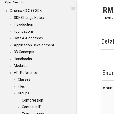
Open Search
RM
Cinema 4D C++ SDK
▼
SDK Change Notes
►
Library
Introduction
►
Foundations
►
Data & Algorithms
►
Detai
Application Development
►
3D Concepts
►
Handbooks
►
Modules
►
Enum
API Reference
▼
Classes
►
Files
enu
►
Groups
▼
Compression
Container ID
►
Cryptography