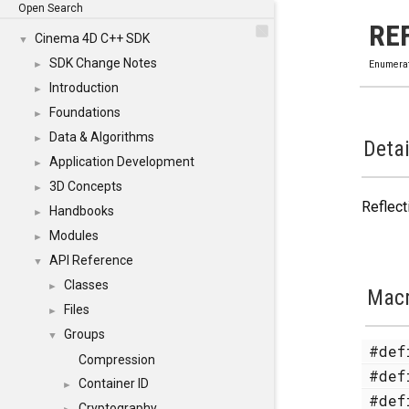
Open Search
RE
Cinema 4D C++ SDK
▼
SDK Change Notes
►
Enumera
Introduction
►
Foundations
►
Data & Algorithms
►
Detai
Application Development
►
3D Concepts
►
Reflect
Handbooks
►
Modules
►
API Reference
▼
Classes
►
Mac
Files
►
Groups
▼
#de
Compression
#de
Container ID
►
#de
Cryptography