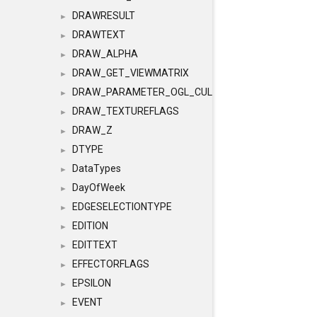
DRAWRESULT
►
DRAWTEXT
►
DRAW_ALPHA
►
DRAW_GET_VIEWMATRIX
►
DRAW_PARAMETER_OGL_CULLING
►
DRAW_TEXTUREFLAGS
►
DRAW_Z
►
DTYPE
►
DataTypes
►
DayOfWeek
►
EDGESELECTIONTYPE
►
EDITION
►
EDITTEXT
►
EFFECTORFLAGS
►
EPSILON
►
EVENT
►