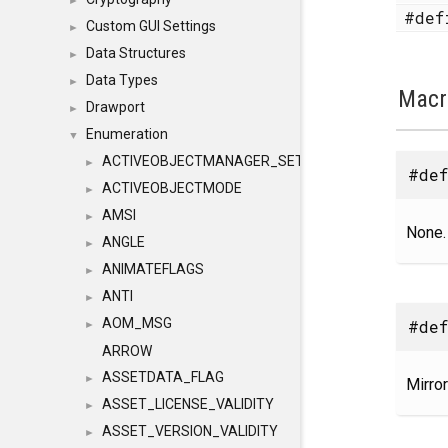
►
#de
Custom GUI Settings
►
Data Structures
►
Data Types
►
Macr
Drawport
►
Enumeration
▼
ACTIVEOBJECTMANAGER_SETOBJECTS
►
#def
ACTIVEOBJECTMODE
►
AMSI
►
None.
ANGLE
►
ANIMATEFLAGS
►
ANTI
►
AOM_MSG
#def
►
ARROW
ASSETDATA_FLAG
►
Mirror
ASSET_LICENSE_VALIDITY
►
ASSET_VERSION_VALIDITY
►