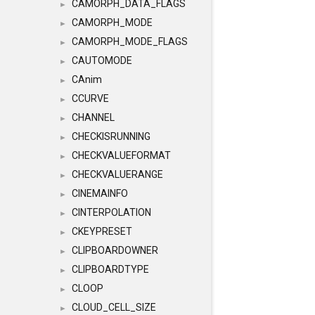
CAMORPH_DATA_FLAGS
►
CAMORPH_MODE
►
CAMORPH_MODE_FLAGS
►
CAUTOMODE
►
CAnim
►
CCURVE
►
CHANNEL
►
CHECKISRUNNING
►
CHECKVALUEFORMAT
►
CHECKVALUERANGE
►
CINEMAINFO
►
CINTERPOLATION
►
CKEYPRESET
►
CLIPBOARDOWNER
►
CLIPBOARDTYPE
►
CLOOP
►
CLOUD_CELL_SIZE
►