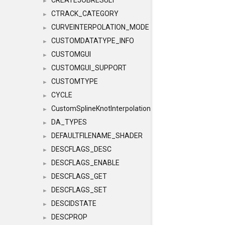
CREATEJOBRESULT
►
CTRACK_CATEGORY
►
CURVEINTERPOLATION_MODE
►
CUSTOMDATATYPE_INFO
►
CUSTOMGUI
►
CUSTOMGUI_SUPPORT
►
CUSTOMTYPE
►
CYCLE
►
CustomSplineKnotInterpolation
►
DA_TYPES
►
DEFAULTFILENAME_SHADER
►
DESCFLAGS_DESC
►
DESCFLAGS_ENABLE
►
DESCFLAGS_GET
►
DESCFLAGS_SET
►
DESCIDSTATE
►
DESCPROP
►