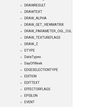
DRAWRESULT
►
DRAWTEXT
►
DRAW_ALPHA
►
DRAW_GET_VIEWMATRIX
►
DRAW_PARAMETER_OGL_CULLING
►
DRAW_TEXTUREFLAGS
►
DRAW_Z
►
DTYPE
►
DataTypes
►
DayOfWeek
►
EDGESELECTIONTYPE
►
EDITION
►
EDITTEXT
►
EFFECTORFLAGS
►
EPSILON
►
EVENT
►