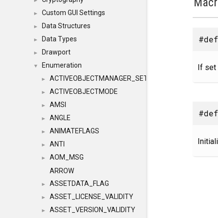
Macr
►
Custom GUI Settings
►
Data Structures
►
#def
Data Types
►
Drawport
►
Enumeration
If set
▼
ACTIVEOBJECTMANAGER_SETOBJECTS
►
ACTIVEOBJECTMODE
►
AMSI
►
#def
ANGLE
►
ANIMATEFLAGS
►
Initia
ANTI
►
AOM_MSG
►
ARROW
ASSETDATA_FLAG
►
ASSET_LICENSE_VALIDITY
►
ASSET_VERSION_VALIDITY
►