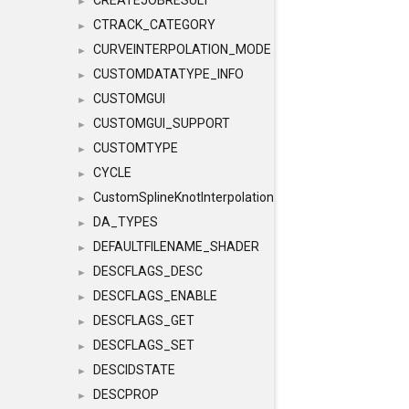
CREATEJOBRESULT
►
CTRACK_CATEGORY
►
CURVEINTERPOLATION_MODE
►
CUSTOMDATATYPE_INFO
►
CUSTOMGUI
►
CUSTOMGUI_SUPPORT
►
CUSTOMTYPE
►
CYCLE
►
CustomSplineKnotInterpolation
►
DA_TYPES
►
DEFAULTFILENAME_SHADER
►
DESCFLAGS_DESC
►
DESCFLAGS_ENABLE
►
DESCFLAGS_GET
►
DESCFLAGS_SET
►
DESCIDSTATE
►
DESCPROP
►