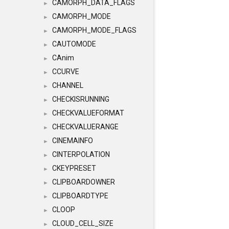
CAMORPH_DATA_FLAGS
►
CAMORPH_MODE
►
CAMORPH_MODE_FLAGS
►
CAUTOMODE
►
CAnim
►
CCURVE
►
CHANNEL
►
CHECKISRUNNING
►
CHECKVALUEFORMAT
►
CHECKVALUERANGE
►
CINEMAINFO
►
CINTERPOLATION
►
CKEYPRESET
►
CLIPBOARDOWNER
►
CLIPBOARDTYPE
►
CLOOP
►
CLOUD_CELL_SIZE
►