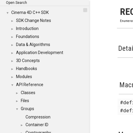
Open Search
RE
Cinema 4D C++ SDK
▼
SDK Change Notes
►
Enumera
Introduction
►
Foundations
►
Data & Algorithms
►
Detai
Application Development
►
3D Concepts
►
Handbooks
►
Modules
►
Mac
API Reference
▼
Classes
►
Files
#de
►
Groups
#de
▼
Compression
Container ID
►
Cryptography