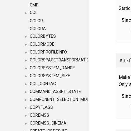
CMD
Static
COL
►
Sin
COLOR
COLORA
COLORBYTES
►
COLORMODE
►
COLORPROFILEINFO
►
#def
COLORSPACETRANSFORMATION
►
COLORSYSTEM_RANGE
►
COLORSYSTEM_SIZE
►
Make 
COL_CONTACT
Only s
►
COMMAND_ASSET_STATE
►
Sin
COMPONENT_SELECTION_MODES
►
COPYFLAGS
►
COREMSG
►
COREMSG_CINEMA
►