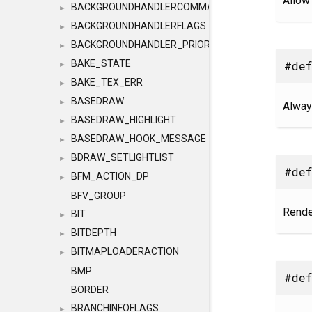
Allow 
BACKGROUNDHANDLERCOMMAND
►
BACKGROUNDHANDLERFLAGS
►
BACKGROUNDHANDLER_PRIORITY
►
BAKE_STATE
#def
►
BAKE_TEX_ERR
►
BASEDRAW
►
Always
BASEDRAW_HIGHLIGHT
►
BASEDRAW_HOOK_MESSAGE
►
BDRAW_SETLIGHTLIST
►
#def
BFM_ACTION_DP
►
BFV_GROUP
Rende
BIT
►
BITDEPTH
►
BITMAPLOADERACTION
►
BMP
#def
BORDER
BRANCHINFOFLAGS
►