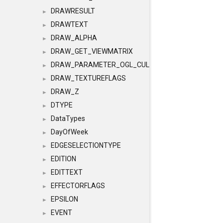
DRAWRESULT
►
DRAWTEXT
►
DRAW_ALPHA
►
DRAW_GET_VIEWMATRIX
►
DRAW_PARAMETER_OGL_CULLING
►
DRAW_TEXTUREFLAGS
►
DRAW_Z
►
DTYPE
►
DataTypes
►
DayOfWeek
►
EDGESELECTIONTYPE
►
EDITION
►
EDITTEXT
►
EFFECTORFLAGS
►
EPSILON
►
EVENT
►