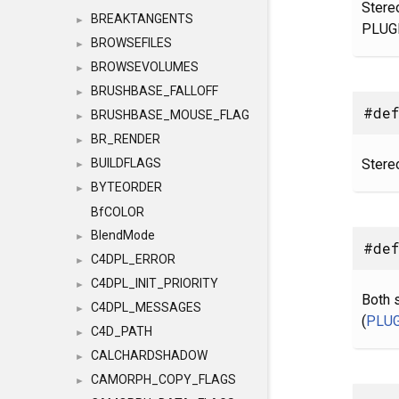
Stere
BREAKTANGENTS
►
PLUG
BROWSEFILES
►
BROWSEVOLUMES
►
BRUSHBASE_FALLOFF
►
#def
BRUSHBASE_MOUSE_FLAG
►
BR_RENDER
►
Stere
BUILDFLAGS
►
BYTEORDER
►
BfCOLOR
BlendMode
►
#def
C4DPL_ERROR
►
C4DPL_INIT_PRIORITY
►
Both 
C4DPL_MESSAGES
►
(
PLU
C4D_PATH
►
CALCHARDSHADOW
►
CAMORPH_COPY_FLAGS
►