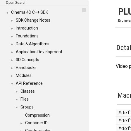
Open Search
PL
Cinema 4D C++ SDK
▼
SDK Change Notes
►
Enumera
Introduction
►
Foundations
►
Data & Algorithms
►
Detai
Application Development
►
3D Concepts
►
Video p
Handbooks
►
Modules
►
API Reference
▼
Classes
►
Mac
Files
►
Groups
▼
#de
Compression
#de
Container ID
►
#de
Cryptography