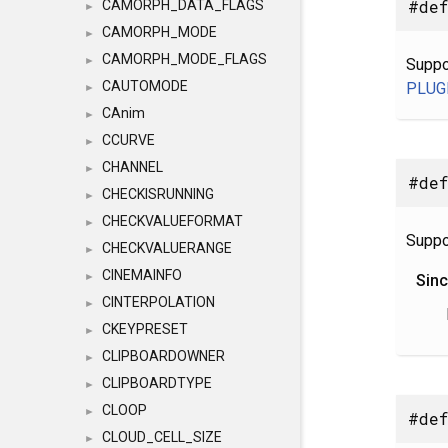
#def
CAMORPH_DATA_FLAGS
►
CAMORPH_MODE
►
CAMORPH_MODE_FLAGS
►
Suppo
CAUTOMODE
PLUG
►
CAnim
►
CCURVE
►
CHANNEL
►
#def
CHECKISRUNNING
►
CHECKVALUEFORMAT
►
Suppo
CHECKVALUERANGE
►
CINEMAINFO
►
Sin
CINTERPOLATION
►
CKEYPRESET
►
CLIPBOARDOWNER
►
CLIPBOARDTYPE
►
CLOOP
►
#def
CLOUD_CELL_SIZE
►