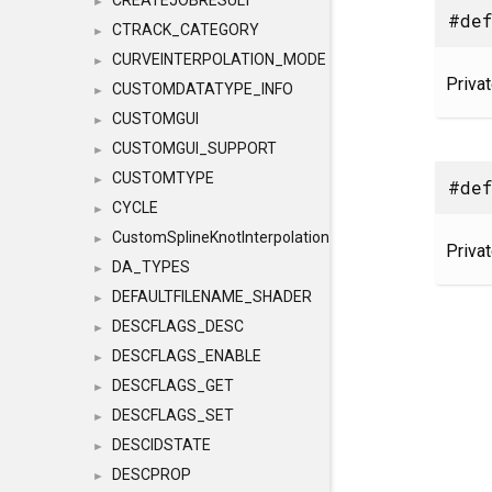
CREATEJOBRESULT
►
#def
CTRACK_CATEGORY
►
CURVEINTERPOLATION_MODE
►
Priva
CUSTOMDATATYPE_INFO
►
CUSTOMGUI
►
CUSTOMGUI_SUPPORT
►
CUSTOMTYPE
►
#def
CYCLE
►
CustomSplineKnotInterpolation
►
Priva
DA_TYPES
►
DEFAULTFILENAME_SHADER
►
DESCFLAGS_DESC
►
DESCFLAGS_ENABLE
►
DESCFLAGS_GET
►
DESCFLAGS_SET
►
DESCIDSTATE
►
DESCPROP
►