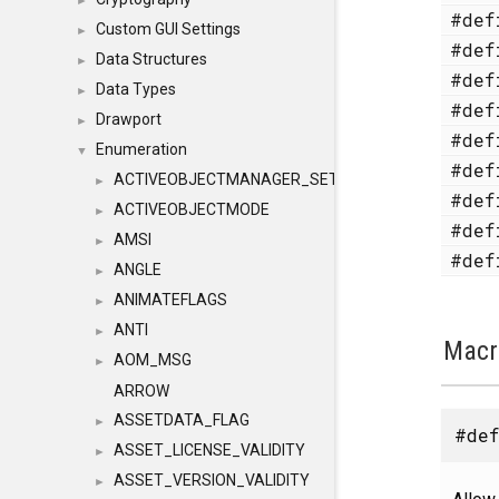
►
#de
Custom GUI Settings
►
#de
Data Structures
►
#de
Data Types
►
#de
Drawport
►
#de
Enumeration
▼
#de
ACTIVEOBJECTMANAGER_SETOBJECTS
►
#de
ACTIVEOBJECTMODE
►
#de
AMSI
►
#de
ANGLE
►
ANIMATEFLAGS
►
ANTI
►
Macr
AOM_MSG
►
ARROW
ASSETDATA_FLAG
►
#def
ASSET_LICENSE_VALIDITY
►
ASSET_VERSION_VALIDITY
►