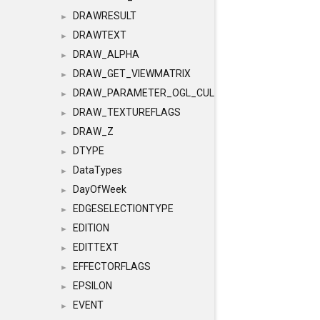
DRAWRESULT
►
DRAWTEXT
►
DRAW_ALPHA
►
DRAW_GET_VIEWMATRIX
►
DRAW_PARAMETER_OGL_CULLING
►
DRAW_TEXTUREFLAGS
►
DRAW_Z
►
DTYPE
►
DataTypes
►
DayOfWeek
►
EDGESELECTIONTYPE
►
EDITION
►
EDITTEXT
►
EFFECTORFLAGS
►
EPSILON
►
EVENT
►