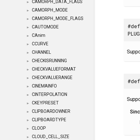
CAMORPH_DATA_FLAGS
►
CAMORPH_MODE
►
CAMORPH_MODE_FLAGS
►
#de
CAUTOMODE
►
PLUG
CAnim
►
CCURVE
►
Suppor
CHANNEL
►
CHECKISRUNNING
►
CHECKVALUEFORMAT
►
CHECKVALUERANGE
►
#def
CINEMAINFO
►
CINTERPOLATION
►
Suppo
CKEYPRESET
►
Sin
CLIPBOARDOWNER
►
CLIPBOARDTYPE
►
CLOOP
►
CLOUD_CELL_SIZE
►