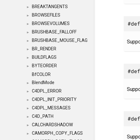
BREAKTANGENTS
►
BROWSEFILES
►
#def
BROWSEVOLUMES
►
BRUSHBASE_FALLOFF
►
BRUSHBASE_MOUSE_FLAG
Supp
►
BR_RENDER
►
BUILDFLAGS
►
BYTEORDER
►
#def
BfCOLOR
BlendMode
►
Supp
C4DPL_ERROR
►
C4DPL_INIT_PRIORITY
►
C4DPL_MESSAGES
►
C4D_PATH
►
#def
CALCHARDSHADOW
►
CAMORPH_COPY_FLAGS
►
Suppo