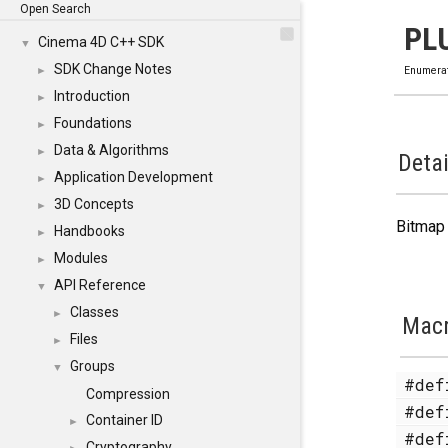
Open Search
PL
Cinema 4D C++ SDK
▼
SDK Change Notes
►
Enumera
Introduction
►
Foundations
►
Data & Algorithms
►
Detai
Application Development
►
3D Concepts
►
Bitmap 
Handbooks
►
Modules
►
API Reference
▼
Classes
►
Mac
Files
►
Groups
▼
#de
Compression
#de
Container ID
►
#de
Cryptography