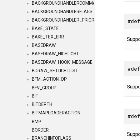
BACKGROUNDHANDLERCOMMAND
►
BACKGROUNDHANDLERFLAGS
►
BACKGROUNDHANDLER_PRIORITY
#def
►
BAKE_STATE
►
BAKE_TEX_ERR
►
Supp
BASEDRAW
►
BASEDRAW_HIGHLIGHT
►
BASEDRAW_HOOK_MESSAGE
►
#def
BDRAW_SETLIGHTLIST
►
BFM_ACTION_DP
►
Supp
BFV_GROUP
BIT
►
BITDEPTH
►
BITMAPLOADERACTION
►
#def
BMP
BORDER
Supp
BRANCHINFOFLAGS
►