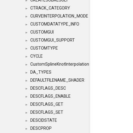
CREATEJOBRESULT
►
CTRACK_CATEGORY
►
CURVEINTERPOLATION_MODE
►
CUSTOMDATATYPE_INFO
►
CUSTOMGUI
►
CUSTOMGUI_SUPPORT
►
CUSTOMTYPE
►
CYCLE
►
CustomSplineKnotInterpolation
►
DA_TYPES
►
DEFAULTFILENAME_SHADER
►
DESCFLAGS_DESC
►
DESCFLAGS_ENABLE
►
DESCFLAGS_GET
►
DESCFLAGS_SET
►
DESCIDSTATE
►
DESCPROP
►