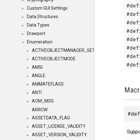
►
#de
Custom GUI Settings
►
#de
Data Structures
►
#de
Data Types
►
#de
Drawport
►
#de
Enumeration
▼
#de
ACTIVEOBJECTMANAGER_SETOBJECTS
►
#de
ACTIVEOBJECTMODE
►
#de
AMSI
►
ANGLE
►
ANIMATEFLAGS
►
Macr
ANTI
►
AOM_MSG
►
ARROW
#def
ASSETDATA_FLAG
►
ASSET_LICENSE_VALIDITY
►
Supp
ASSET_VERSION_VALIDITY
►