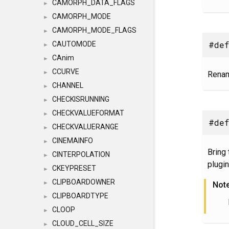
CAMORPH_DATA_FLAGS
►
CAMORPH_MODE
►
CAMORPH_MODE_FLAGS
►
#def
CAUTOMODE
►
CAnim
►
CCURVE
►
Rena
CHANNEL
►
CHECKISRUNNING
►
CHECKVALUEFORMAT
►
#def
CHECKVALUERANGE
►
CINEMAINFO
►
Bring
CINTERPOLATION
►
plugi
CKEYPRESET
►
CLIPBOARDOWNER
►
Not
CLIPBOARDTYPE
►
CLOOP
►
CLOUD_CELL_SIZE
►