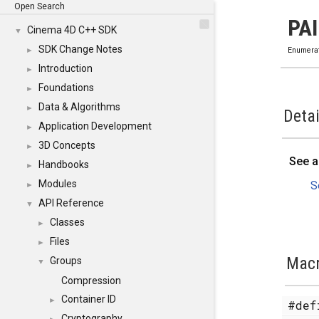
Open Search
PA
Cinema 4D C++ SDK
▼
SDK Change Notes
►
Enumera
Introduction
►
Foundations
►
Data & Algorithms
►
Detai
Application Development
►
3D Concepts
►
See a
Handbooks
►
Modules
S
►
API Reference
▼
Classes
►
Files
►
Mac
Groups
▼
Compression
Container ID
►
#de
Cryptography