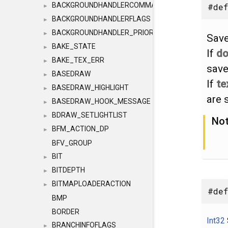
BACKGROUNDHANDLERCOMMAND
#def
►
BACKGROUNDHANDLERFLAGS
►
BACKGROUNDHANDLER_PRIORITY
►
Save
BAKE_STATE
►
If
d
BAKE_TEX_ERR
►
save
BASEDRAW
►
If
te
BASEDRAW_HIGHLIGHT
►
are 
BASEDRAW_HOOK_MESSAGE
►
BDRAW_SETLIGHTLIST
►
No
BFM_ACTION_DP
►
BFV_GROUP
BIT
►
BITDEPTH
►
BITMAPLOADERACTION
►
#def
BMP
BORDER
Int32
BRANCHINFOFLAGS
►