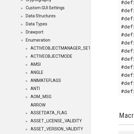
►
#de
Custom GUI Settings
►
#de
Data Structures
►
#de
Data Types
►
#de
Drawport
►
#de
Enumeration
▼
#de
ACTIVEOBJECTMANAGER_SETOBJECTS
►
#de
ACTIVEOBJECTMODE
►
#de
AMSI
►
#de
ANGLE
►
#de
ANIMATEFLAGS
►
#de
ANTI
►
#de
AOM_MSG
►
ARROW
ASSETDATA_FLAG
Macr
►
ASSET_LICENSE_VALIDITY
►
ASSET_VERSION_VALIDITY
►