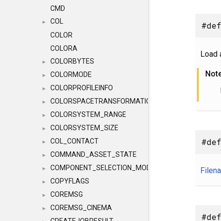
CMD
COL
►
#def
COLOR
COLORA
Load a
COLORBYTES
►
Not
COLORMODE
►
COLORPROFILEINFO
►
COLORSPACETRANSFORMATION
►
COLORSYSTEM_RANGE
►
COLORSYSTEM_SIZE
►
#def
COL_CONTACT
►
COMMAND_ASSET_STATE
►
COMPONENT_SELECTION_MODES
►
Filen
COPYFLAGS
►
COREMSG
►
COREMSG_CINEMA
►
#def