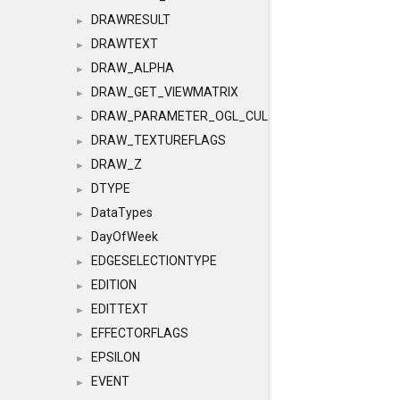
DRAWRESULT
►
DRAWTEXT
►
DRAW_ALPHA
►
DRAW_GET_VIEWMATRIX
►
DRAW_PARAMETER_OGL_CULLING
►
DRAW_TEXTUREFLAGS
►
DRAW_Z
►
DTYPE
►
DataTypes
►
DayOfWeek
►
EDGESELECTIONTYPE
►
EDITION
►
EDITTEXT
►
EFFECTORFLAGS
►
EPSILON
►
EVENT
►