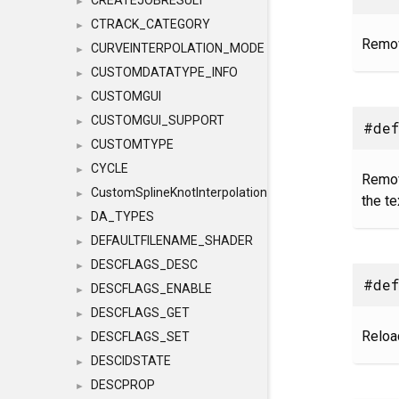
CREATEJOBRESULT
►
CTRACK_CATEGORY
►
Remov
CURVEINTERPOLATION_MODE
►
CUSTOMDATATYPE_INFO
►
CUSTOMGUI
►
CUSTOMGUI_SUPPORT
►
#def
CUSTOMTYPE
►
CYCLE
►
Remov
CustomSplineKnotInterpolation
►
the te
DA_TYPES
►
DEFAULTFILENAME_SHADER
►
DESCFLAGS_DESC
►
#def
DESCFLAGS_ENABLE
►
DESCFLAGS_GET
►
Reloa
DESCFLAGS_SET
►
DESCIDSTATE
►
DESCPROP
►