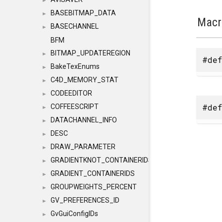
►
BASEBITMAP_DATA
►
Macr
BASECHANNEL
►
BFM
BITMAP_UPDATEREGION
►
#def
BakeTexEnums
►
C4D_MEMORY_STAT
►
CODEEDITOR
►
#def
COFFEESCRIPT
►
DATACHANNEL_INFO
►
DESC
►
DRAW_PARAMETER
►
GRADIENTKNOT_CONTAINERIDS
►
GRADIENT_CONTAINERIDS
►
GROUPWEIGHTS_PERCENT
►
GV_PREFERENCES_ID
►
GvGuiConfigIDs
►