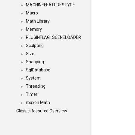
MACHINEFEATURESTYPE
►
Macro
►
Math Library
►
Memory
►
PLUGINFLAG_SCENELOADER
►
Sculpting
►
Size
►
Snapping
►
SqlDatabase
►
System
►
Threading
►
Timer
►
maxon Math
►
Classic Resource Overview