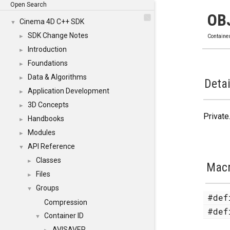
Open Search
OB
Cinema 4D C++ SDK
▼
SDK Change Notes
►
Containe
Introduction
►
Foundations
►
Data & Algorithms
►
Detai
Application Development
►
3D Concepts
►
Private
Handbooks
►
Modules
►
API Reference
▼
Classes
►
Mac
Files
►
Groups
▼
#de
Compression
#de
Container ID
▼
AVISAVER