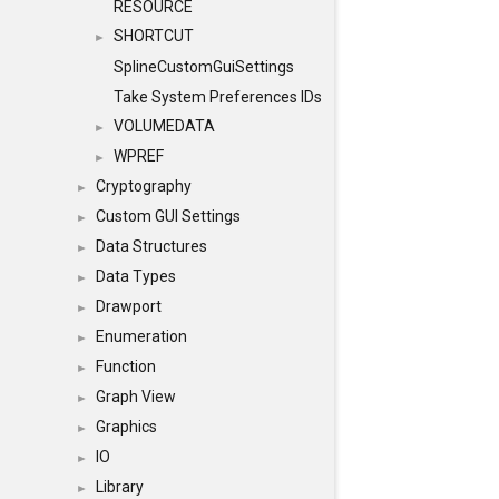
RESOURCE
SHORTCUT
►
SplineCustomGuiSettings
Take System Preferences IDs
VOLUMEDATA
►
WPREF
►
Cryptography
►
Custom GUI Settings
►
Data Structures
►
Data Types
►
Drawport
►
Enumeration
►
Function
►
Graph View
►
Graphics
►
IO
►
Library
►