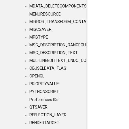
MDATA_DELETECOMPONENTS
►
MENURESOURCE
MIRROR_TRANSFORM_CONTAINER
►
MISCSAVER
►
MPBTYPE
►
MSG_DESCRIPTION_RANGEGUI
►
MSG_DESCRIPTION_TEXT
►
MULTLINEEDITTEXT_UNDO_CONTAINER
►
OBJSELDATA_FLAG
►
OPENGL
►
PRIORITYVALUE
►
PYTHONSCRIPT
►
Preferences IDs
QTSAVER
►
REFLECTION_LAYER
►
RENDERTARGET
►