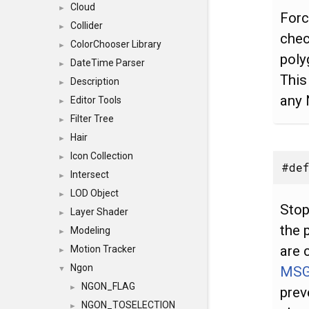
Cloud
►
Forc
Collider
►
chec
ColorChooser Library
►
poly
DateTime Parser
►
This
Description
►
any 
Editor Tools
►
Filter Tree
►
Hair
►
Icon Collection
►
#def
Intersect
►
LOD Object
►
Stop
Layer Shader
►
the 
Modeling
►
are 
Motion Tracker
►
Ngon
MSG
▼
NGON_FLAG
►
prev
NGON_TOSELECTION
►