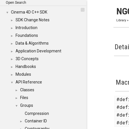
Open Search
NG
Cinema 4D C++ SDK
▼
SDK Change Notes
►
Library
Introduction
►
Foundations
►
Data & Algorithms
►
Detai
Application Development
►
3D Concepts
►
Handbooks
►
Modules
►
Mac
API Reference
▼
Classes
►
Files
#de
►
Groups
#de
▼
Compression
#de
Container ID
#de
►
Cryptography