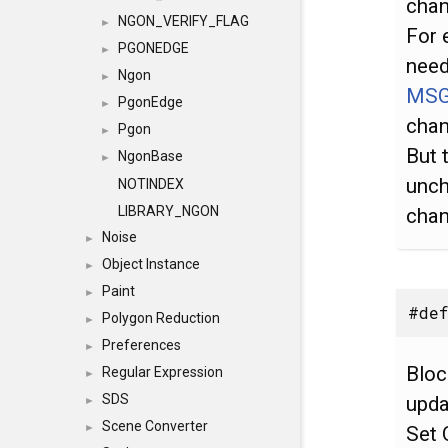
chan
NGON_VERIFY_FLAG
►
For 
PGONEDGE
►
need
Ngon
►
MSG
PgonEdge
►
chan
Pgon
►
But 
NgonBase
►
unch
NOTINDEX
LIBRARY_NGON
chan
Noise
►
Object Instance
►
Paint
►
#def
Polygon Reduction
►
Preferences
►
Bloc
Regular Expression
►
SDS
upda
►
Scene Converter
►
Set 