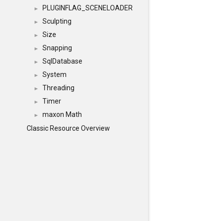
PLUGINFLAG_SCENELOADER
►
Sculpting
►
Size
►
Snapping
►
SqlDatabase
►
System
►
Threading
►
Timer
►
maxon Math
►
Classic Resource Overview