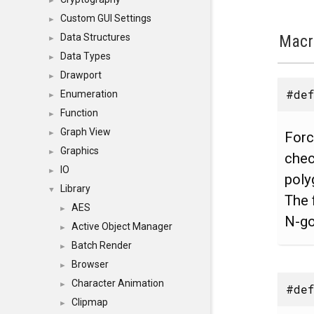
►
Custom GUI Settings
►
Macr
Data Structures
►
Data Types
►
Drawport
►
#def
Enumeration
►
Function
►
Graph View
►
Forc
Graphics
►
chec
IO
►
poly
Library
▼
The 
AES
►
N-go
Active Object Manager
►
Batch Render
►
Browser
►
Character Animation
►
#def
Clipmap
►