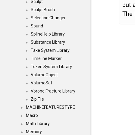
Sculpt
►
but 
Sculpt Brush
►
The 
Selection Changer
►
Sound
►
SplineHelp Library
►
Substance Library
►
Take System Library
►
Timeline Marker
►
Token System Library
►
VolumeObject
►
VolumeSet
►
VoronoiFracture Library
►
Zip File
►
MACHINEFEATURESTYPE
►
Macro
►
Math Library
►
Memory
►