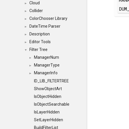
Cloud
►
DUM
Collider
►
ColorChooser Library
►
DateTime Parser
►
Description
►
Editor Tools
►
Filter Tree
▼
ManagerNum
►
ManagerType
►
ManagerInfo
►
ID_LIB_FILTERTREE
ShowObjectArt
IsObjectHidden
IsObjectSearchable
IsLayerHidden
SetLayerHidden
BuildFilterList