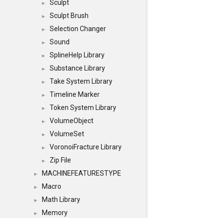
Sculpt
►
Sculpt Brush
►
Selection Changer
►
Sound
►
SplineHelp Library
►
Substance Library
►
Take System Library
►
Timeline Marker
►
Token System Library
►
VolumeObject
►
VolumeSet
►
VoronoiFracture Library
►
Zip File
►
MACHINEFEATURESTYPE
►
Macro
►
Math Library
►
Memory
►