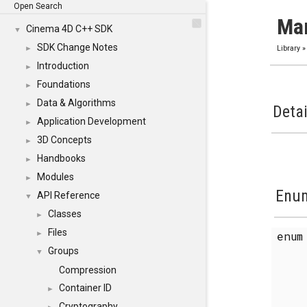
Open Search
Ma
Cinema 4D C++ SDK
▼
SDK Change Notes
►
Library
Introduction
►
Foundations
►
Data & Algorithms
►
Detai
Application Development
►
3D Concepts
►
Handbooks
►
Modules
►
Enum
API Reference
▼
Classes
►
Files
enu
►
Groups
▼
Compression
Container ID
►
Cryptography