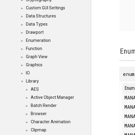
►
Custom GUI Settings
►
Data Structures
►
Data Types
►
Drawport
►
Enumeration
►
Function
Enum
►
Graph View
►
Graphics
►
IO
enu
►
Library
▼
Enum
AES
►
MAN
Active Object Manager
►
Batch Render
MAN
►
Browser
►
MAN
Character Animation
►
MAN
Clipmap
►
MAN