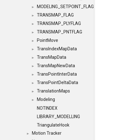
MODELING_SETPOINT_FLAG
►
TRANSMAP_FLAG
►
TRANSMAP_PLYFLAG
►
TRANSMAP_PNTFLAG
►
PointMove
►
TransIndexMapData
►
TransMapData
►
TransMapNewData
►
TransPointInterData
►
TransPointDeltaData
►
TranslationMaps
►
Modeling
►
NOTINDEX
LIBRARY_MODELLING
TriangulateHook
Motion Tracker
►