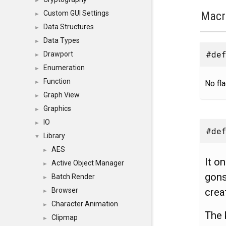
►
Macr
Custom GUI Settings
►
Data Structures
►
Data Types
►
#def
Drawport
►
Enumeration
►
Function
No fla
►
Graph View
►
Graphics
►
IO
►
#def
Library
▼
AES
►
It o
Active Object Manager
►
gons
Batch Render
►
crea
Browser
►
Character Animation
►
The 
Clipmap
►