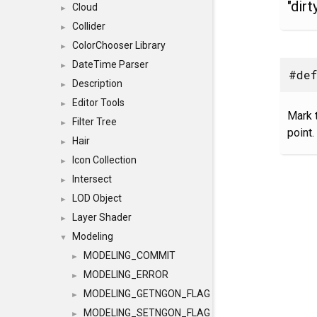
"dir
Cloud
►
Collider
►
ColorChooser Library
►
DateTime Parser
►
#def
Description
►
Editor Tools
►
Mark t
Filter Tree
►
point.
Hair
►
Icon Collection
►
Intersect
►
LOD Object
►
Layer Shader
►
Modeling
▼
MODELING_COMMIT
►
MODELING_ERROR
►
MODELING_GETNGON_FLAG
►
MODELING_SETNGON_FLAG
►