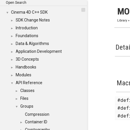
Open Search
MO
Cinema 4D C++ SDK
▼
SDK Change Notes
►
Library
Introduction
►
Foundations
►
Data & Algorithms
►
Detai
Application Development
►
3D Concepts
►
Handbooks
►
Modules
►
Mac
API Reference
▼
Classes
►
Files
#de
►
Groups
#de
▼
Compression
#de
Container ID
►
Cryptography