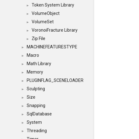
Token System Library
►
VolumeObject
►
VolumeSet
►
VoronoiFracture Library
►
Zip File
►
MACHINEFEATURESTYPE
►
Macro
►
Math Library
►
Memory
►
PLUGINFLAG_SCENELOADER
►
Sculpting
►
Size
►
Snapping
►
SqlDatabase
►
System
►
Threading
►