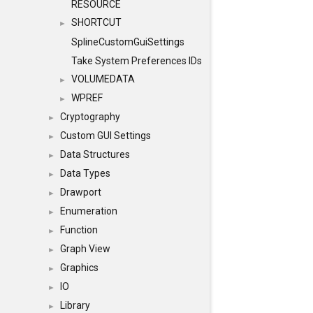
RESOURCE
SHORTCUT
►
SplineCustomGuiSettings
Take System Preferences IDs
VOLUMEDATA
►
WPREF
►
Cryptography
►
Custom GUI Settings
►
Data Structures
►
Data Types
►
Drawport
►
Enumeration
►
Function
►
Graph View
►
Graphics
►
IO
►
Library
►