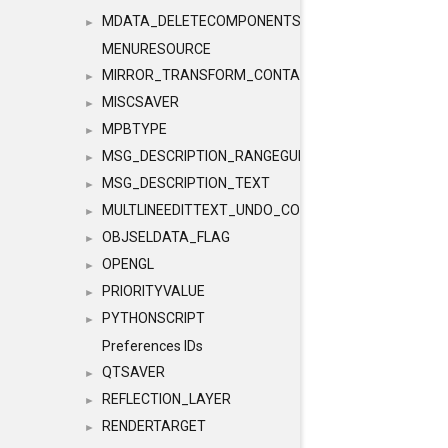
MDATA_DELETECOMPONENTS
►
MENURESOURCE
MIRROR_TRANSFORM_CONTAINER
►
MISCSAVER
►
MPBTYPE
►
MSG_DESCRIPTION_RANGEGUI
►
MSG_DESCRIPTION_TEXT
►
MULTLINEEDITTEXT_UNDO_CONTAINER
►
OBJSELDATA_FLAG
►
OPENGL
►
PRIORITYVALUE
►
PYTHONSCRIPT
►
Preferences IDs
QTSAVER
►
REFLECTION_LAYER
►
RENDERTARGET
►