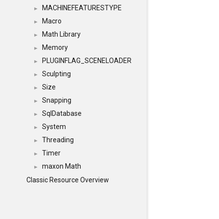
MACHINEFEATURESTYPE
►
Macro
►
Math Library
►
Memory
►
PLUGINFLAG_SCENELOADER
►
Sculpting
►
Size
►
Snapping
►
SqlDatabase
►
System
►
Threading
►
Timer
►
maxon Math
►
Classic Resource Overview