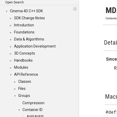
Open Search
MD
Cinema 4D C++ SDK
▼
SDK Change Notes
►
Containe
Introduction
►
Foundations
►
Data & Algorithms
►
Detai
Application Development
►
3D Concepts
►
Since
Handbooks
►
Modules
R
►
API Reference
▼
Classes
►
Files
►
Mac
Groups
▼
Compression
Container ID
▼
#de
AVISAVER