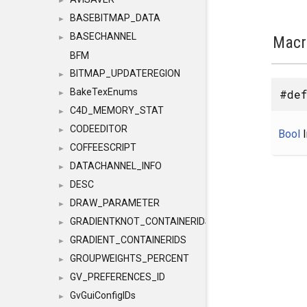
►
BASEBITMAP_DATA
►
BASECHANNEL
Macr
►
BFM
BITMAP_UPDATEREGION
►
BakeTexEnums
#def
►
C4D_MEMORY_STAT
►
CODEEDITOR
►
Bool
I
COFFEESCRIPT
►
DATACHANNEL_INFO
►
DESC
►
DRAW_PARAMETER
►
GRADIENTKNOT_CONTAINERIDS
►
GRADIENT_CONTAINERIDS
►
GROUPWEIGHTS_PERCENT
►
GV_PREFERENCES_ID
►
GvGuiConfigIDs
►