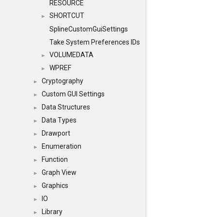
RESOURCE
SHORTCUT
►
SplineCustomGuiSettings
Take System Preferences IDs
VOLUMEDATA
►
WPREF
►
Cryptography
►
Custom GUI Settings
►
Data Structures
►
Data Types
►
Drawport
►
Enumeration
►
Function
►
Graph View
►
Graphics
►
IO
►
Library
►