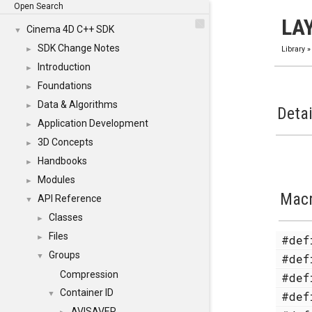
Open Search
LA
Cinema 4D C++ SDK
▼
SDK Change Notes
►
Library
Introduction
►
Foundations
►
Data & Algorithms
►
Detai
Application Development
►
3D Concepts
►
Handbooks
►
Modules
►
Mac
API Reference
▼
Classes
►
Files
#de
►
Groups
#de
▼
Compression
#de
Container ID
#de
▼
AVISAVER