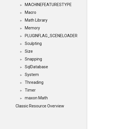
MACHINEFEATURESTYPE
►
Macro
►
Math Library
►
Memory
►
PLUGINFLAG_SCENELOADER
►
Sculpting
►
Size
►
Snapping
►
SqlDatabase
►
System
►
Threading
►
Timer
►
maxon Math
►
Classic Resource Overview