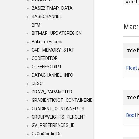
#de
►
BASEBITMAP_DATA
►
BASECHANNEL
►
Macr
BFM
BITMAP_UPDATEREGION
►
BakeTexEnums
►
#def
C4D_MEMORY_STAT
►
CODEEDITOR
►
COFFEESCRIPT
Float
►
DATACHANNEL_INFO
►
DESC
►
DRAW_PARAMETER
►
#def
GRADIENTKNOT_CONTAINERIDS
►
GRADIENT_CONTAINERIDS
►
Bool
M
GROUPWEIGHTS_PERCENT
►
GV_PREFERENCES_ID
►
GvGuiConfigIDs
►