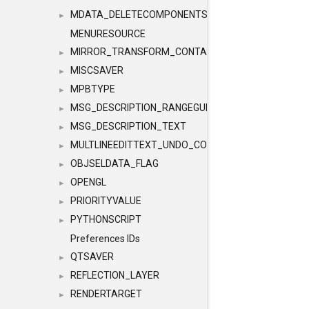
MDATA_DELETECOMPONENTS
►
MENURESOURCE
MIRROR_TRANSFORM_CONTAINER
►
MISCSAVER
►
MPBTYPE
►
MSG_DESCRIPTION_RANGEGUI
►
MSG_DESCRIPTION_TEXT
►
MULTLINEEDITTEXT_UNDO_CONTAINER
►
OBJSELDATA_FLAG
►
OPENGL
►
PRIORITYVALUE
►
PYTHONSCRIPT
►
Preferences IDs
QTSAVER
►
REFLECTION_LAYER
►
RENDERTARGET
►