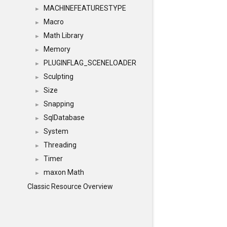
MACHINEFEATURESTYPE
►
Macro
►
Math Library
►
Memory
►
PLUGINFLAG_SCENELOADER
►
Sculpting
►
Size
►
Snapping
►
SqlDatabase
►
System
►
Threading
►
Timer
►
maxon Math
►
Classic Resource Overview