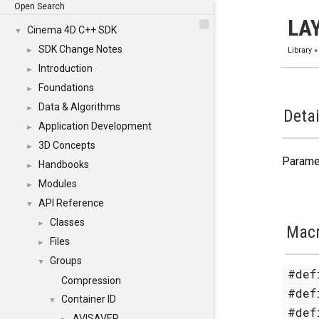
Open Search
LA
Cinema 4D C++ SDK
▼
SDK Change Notes
►
Library
Introduction
►
Foundations
►
Data & Algorithms
►
Detai
Application Development
►
3D Concepts
►
Parame
Handbooks
►
Modules
►
API Reference
▼
Classes
►
Mac
Files
►
Groups
▼
#de
Compression
#de
Container ID
▼
#de
AVISAVER