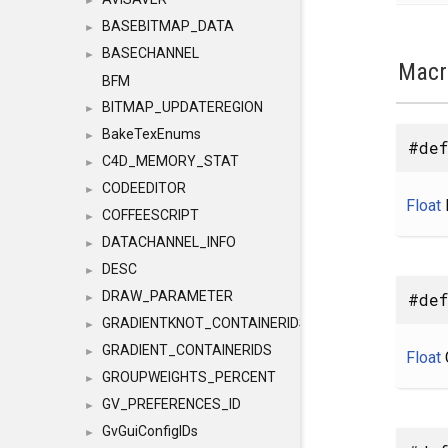
►
BASEBITMAP_DATA
►
BASECHANNEL
►
Macr
BFM
BITMAP_UPDATEREGION
►
BakeTexEnums
►
#def
C4D_MEMORY_STAT
►
CODEEDITOR
►
Float
COFFEESCRIPT
►
DATACHANNEL_INFO
►
DESC
►
DRAW_PARAMETER
#def
►
GRADIENTKNOT_CONTAINERIDS
►
GRADIENT_CONTAINERIDS
►
Float
GROUPWEIGHTS_PERCENT
►
GV_PREFERENCES_ID
►
GvGuiConfigIDs
►