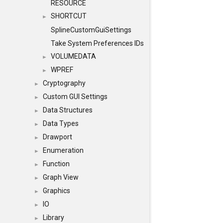
RESOURCE
SHORTCUT
►
SplineCustomGuiSettings
Take System Preferences IDs
VOLUMEDATA
►
WPREF
►
Cryptography
►
Custom GUI Settings
►
Data Structures
►
Data Types
►
Drawport
►
Enumeration
►
Function
►
Graph View
►
Graphics
►
IO
►
Library
►