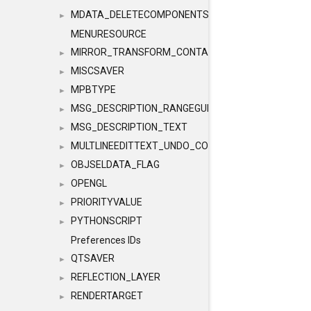
MDATA_DELETECOMPONENTS
►
MENURESOURCE
MIRROR_TRANSFORM_CONTAINER
►
MISCSAVER
►
MPBTYPE
►
MSG_DESCRIPTION_RANGEGUI
►
MSG_DESCRIPTION_TEXT
►
MULTLINEEDITTEXT_UNDO_CONTAINER
►
OBJSELDATA_FLAG
►
OPENGL
►
PRIORITYVALUE
►
PYTHONSCRIPT
►
Preferences IDs
QTSAVER
►
REFLECTION_LAYER
►
RENDERTARGET
►