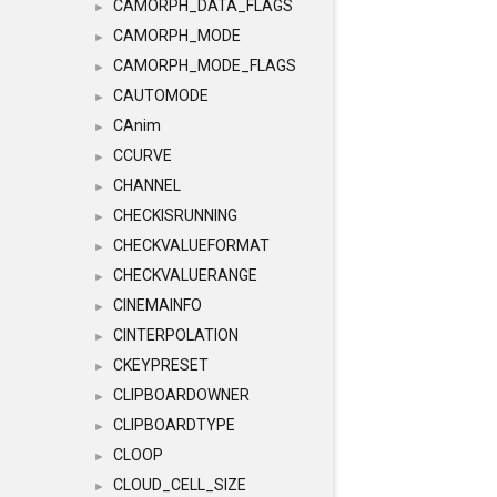
CAMORPH_DATA_FLAGS
►
CAMORPH_MODE
►
CAMORPH_MODE_FLAGS
►
CAUTOMODE
►
CAnim
►
CCURVE
►
CHANNEL
►
CHECKISRUNNING
►
CHECKVALUEFORMAT
►
CHECKVALUERANGE
►
CINEMAINFO
►
CINTERPOLATION
►
CKEYPRESET
►
CLIPBOARDOWNER
►
CLIPBOARDTYPE
►
CLOOP
►
CLOUD_CELL_SIZE
►