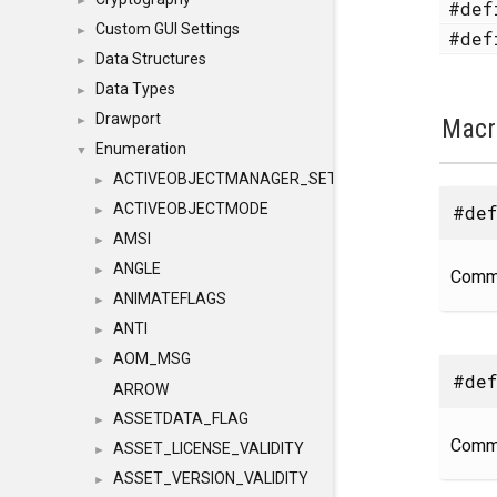
►
#de
Custom GUI Settings
►
#de
Data Structures
►
Data Types
►
Drawport
Macr
►
Enumeration
▼
ACTIVEOBJECTMANAGER_SETOBJECTS
►
ACTIVEOBJECTMODE
#def
►
AMSI
►
ANGLE
►
Comma
ANIMATEFLAGS
►
ANTI
►
AOM_MSG
►
#def
ARROW
ASSETDATA_FLAG
►
Comma
ASSET_LICENSE_VALIDITY
►
ASSET_VERSION_VALIDITY
►