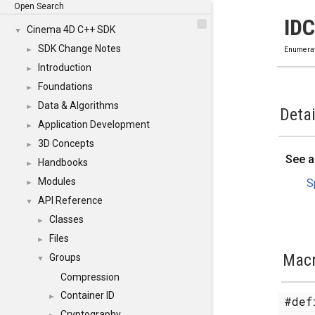
Open Search
ID
Cinema 4D C++ SDK
▼
SDK Change Notes
►
Enumera
Introduction
►
Foundations
►
Data & Algorithms
►
Detai
Application Development
►
3D Concepts
►
See a
Handbooks
►
Modules
S
►
API Reference
▼
Classes
►
Files
►
Mac
Groups
▼
Compression
Container ID
►
#de
Cryptography