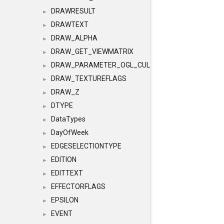
DRAWRESULT
►
DRAWTEXT
►
DRAW_ALPHA
►
DRAW_GET_VIEWMATRIX
►
DRAW_PARAMETER_OGL_CULLING
►
DRAW_TEXTUREFLAGS
►
DRAW_Z
►
DTYPE
►
DataTypes
►
DayOfWeek
►
EDGESELECTIONTYPE
►
EDITION
►
EDITTEXT
►
EFFECTORFLAGS
►
EPSILON
►
EVENT
►