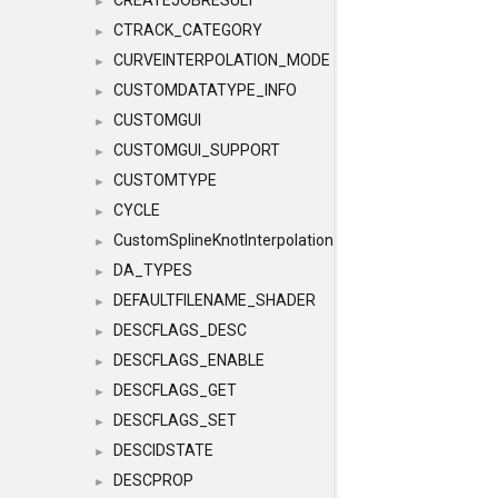
CREATEJOBRESULT
►
CTRACK_CATEGORY
►
CURVEINTERPOLATION_MODE
►
CUSTOMDATATYPE_INFO
►
CUSTOMGUI
►
CUSTOMGUI_SUPPORT
►
CUSTOMTYPE
►
CYCLE
►
CustomSplineKnotInterpolation
►
DA_TYPES
►
DEFAULTFILENAME_SHADER
►
DESCFLAGS_DESC
►
DESCFLAGS_ENABLE
►
DESCFLAGS_GET
►
DESCFLAGS_SET
►
DESCIDSTATE
►
DESCPROP
►