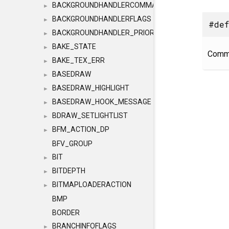
BACKGROUNDHANDLERCOMMAND
►
BACKGROUNDHANDLERFLAGS
►
#def
BACKGROUNDHANDLER_PRIORITY
►
BAKE_STATE
►
Comma
BAKE_TEX_ERR
►
BASEDRAW
►
BASEDRAW_HIGHLIGHT
►
BASEDRAW_HOOK_MESSAGE
►
BDRAW_SETLIGHTLIST
►
BFM_ACTION_DP
►
BFV_GROUP
BIT
►
BITDEPTH
►
BITMAPLOADERACTION
►
BMP
BORDER
BRANCHINFOFLAGS
►