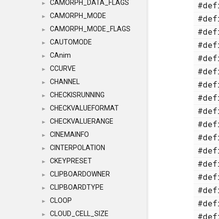
CAMORPH_DATA_FLAGS
#de
►
CAMORPH_MODE
#de
►
CAMORPH_MODE_FLAGS
#de
►
CAUTOMODE
#de
►
CAnim
#de
►
CCURVE
#de
►
CHANNEL
#de
►
CHECKISRUNNING
#de
►
CHECKVALUEFORMAT
#de
►
CHECKVALUERANGE
#de
►
CINEMAINFO
#de
►
CINTERPOLATION
#de
►
CKEYPRESET
#de
►
CLIPBOARDOWNER
#de
►
CLIPBOARDTYPE
#de
►
CLOOP
#de
►
CLOUD_CELL_SIZE
#de
►