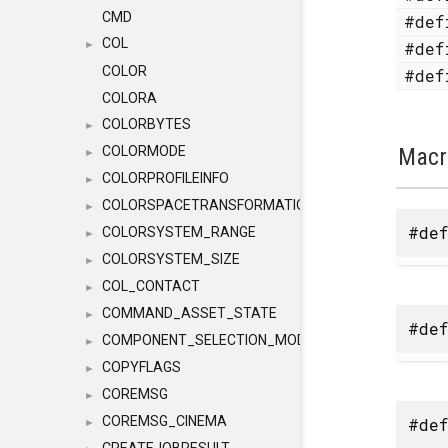
CMD
#de
COL
#de
►
COLOR
#de
COLORA
COLORBYTES
►
Macr
COLORMODE
►
COLORPROFILEINFO
►
COLORSPACETRANSFORMATION
►
#def
COLORSYSTEM_RANGE
►
COLORSYSTEM_SIZE
►
COL_CONTACT
►
COMMAND_ASSET_STATE
►
#def
COMPONENT_SELECTION_MODES
►
COPYFLAGS
►
COREMSG
►
COREMSG_CINEMA
#def
►