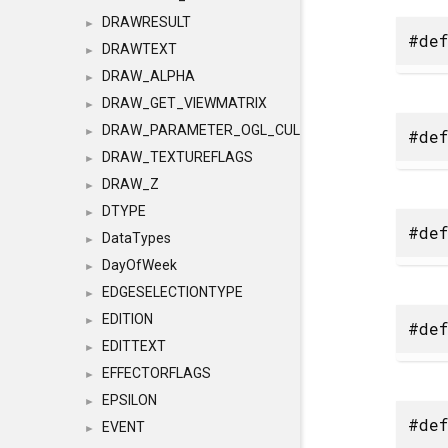
DRAWRESULT
►
#def
DRAWTEXT
►
DRAW_ALPHA
►
DRAW_GET_VIEWMATRIX
►
DRAW_PARAMETER_OGL_CULLING
►
#def
DRAW_TEXTUREFLAGS
►
DRAW_Z
►
DTYPE
►
#def
DataTypes
►
DayOfWeek
►
EDGESELECTIONTYPE
►
EDITION
►
#def
EDITTEXT
►
EFFECTORFLAGS
►
EPSILON
►
#def
EVENT
►