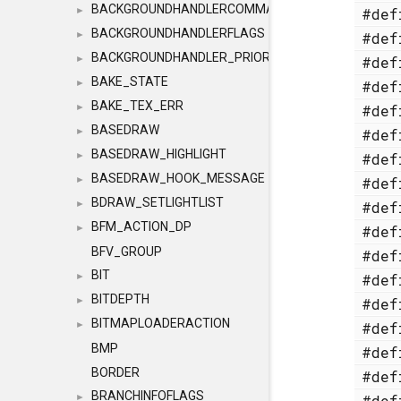
BACKGROUNDHANDLERCOMMAND
#de
►
BACKGROUNDHANDLERFLAGS
#de
►
BACKGROUNDHANDLER_PRIORITY
#de
►
BAKE_STATE
#de
►
BAKE_TEX_ERR
#de
►
BASEDRAW
#de
►
BASEDRAW_HIGHLIGHT
#de
►
BASEDRAW_HOOK_MESSAGE
#de
►
BDRAW_SETLIGHTLIST
#de
►
BFM_ACTION_DP
#de
►
BFV_GROUP
#de
BIT
#de
►
BITDEPTH
#de
►
BITMAPLOADERACTION
#de
►
BMP
#de
BORDER
#de
BRANCHINFOFLAGS
#de
►