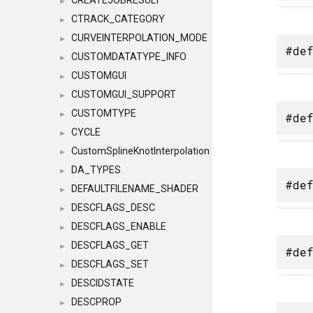
CREATEJOBRESULT
►
CTRACK_CATEGORY
►
CURVEINTERPOLATION_MODE
►
#def
CUSTOMDATATYPE_INFO
►
CUSTOMGUI
►
CUSTOMGUI_SUPPORT
►
CUSTOMTYPE
►
#def
CYCLE
►
CustomSplineKnotInterpolation
►
DA_TYPES
►
#def
DEFAULTFILENAME_SHADER
►
DESCFLAGS_DESC
►
DESCFLAGS_ENABLE
►
DESCFLAGS_GET
►
#def
DESCFLAGS_SET
►
DESCIDSTATE
►
DESCPROP
►