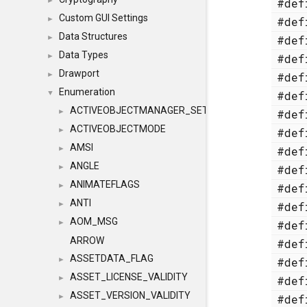
#de
►
Custom GUI Settings
#de
►
Data Structures
#de
►
Data Types
#de
►
Drawport
#de
►
Enumeration
#de
▼
ACTIVEOBJECTMANAGER_SETOBJECTS
#de
►
ACTIVEOBJECTMODE
#de
►
AMSI
#de
►
ANGLE
#de
►
ANIMATEFLAGS
#de
►
ANTI
#de
►
AOM_MSG
#de
►
ARROW
#de
ASSETDATA_FLAG
#de
►
ASSET_LICENSE_VALIDITY
#de
►
ASSET_VERSION_VALIDITY
#de
►