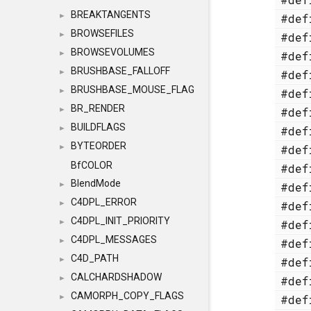
BREAKTANGENTS
#de
►
BROWSEFILES
#de
►
BROWSEVOLUMES
#de
►
BRUSHBASE_FALLOFF
#de
►
BRUSHBASE_MOUSE_FLAG
#de
►
BR_RENDER
#de
►
BUILDFLAGS
#de
►
BYTEORDER
#de
►
BfCOLOR
#de
BlendMode
#de
►
C4DPL_ERROR
#de
►
C4DPL_INIT_PRIORITY
#de
►
C4DPL_MESSAGES
#de
►
C4D_PATH
#de
►
CALCHARDSHADOW
#de
►
CAMORPH_COPY_FLAGS
#de
►