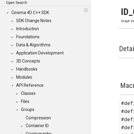
Open Search
ID
Cinema 4D C++ SDK
▼
SDK Change Notes
►
Graph V
Introduction
►
Foundations
►
Data & Algorithms
►
Detai
Application Development
►
3D Concepts
►
Handbooks
►
Modules
►
Mac
API Reference
▼
Classes
►
Files
#de
►
Groups
#de
▼
Compression
#de
Container ID
#de
►
Cryptography