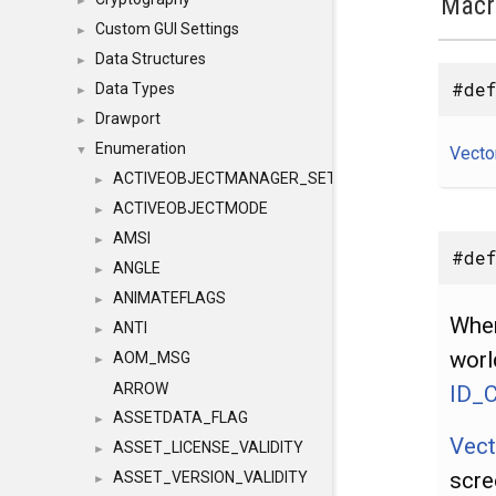
Macr
►
Custom GUI Settings
►
Data Structures
►
#def
Data Types
►
Drawport
►
Enumeration
Vecto
▼
ACTIVEOBJECTMANAGER_SETOBJECTS
►
ACTIVEOBJECTMODE
►
AMSI
►
#def
ANGLE
►
ANIMATEFLAGS
►
When
ANTI
►
worl
AOM_MSG
►
ARROW
ID_
ASSETDATA_FLAG
►
Vect
ASSET_LICENSE_VALIDITY
►
scre
ASSET_VERSION_VALIDITY
►