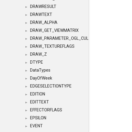
DRAWRESULT
►
DRAWTEXT
►
DRAW_ALPHA
►
DRAW_GET_VIEWMATRIX
►
DRAW_PARAMETER_OGL_CULLING
►
DRAW_TEXTUREFLAGS
►
DRAW_Z
►
DTYPE
►
DataTypes
►
DayOfWeek
►
EDGESELECTIONTYPE
►
EDITION
►
EDITTEXT
►
EFFECTORFLAGS
►
EPSILON
►
EVENT
►