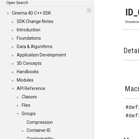
Open Search
ID
Cinema 4D C++ SDK
▼
SDK Change Notes
►
Enumera
Introduction
►
Foundations
►
Data & Algorithms
►
Detai
Application Development
►
3D Concepts
►
Handbooks
►
Modules
►
Mac
API Reference
▼
Classes
►
Files
#de
►
Groups
#de
▼
Compression
Container ID
►
Cryptography