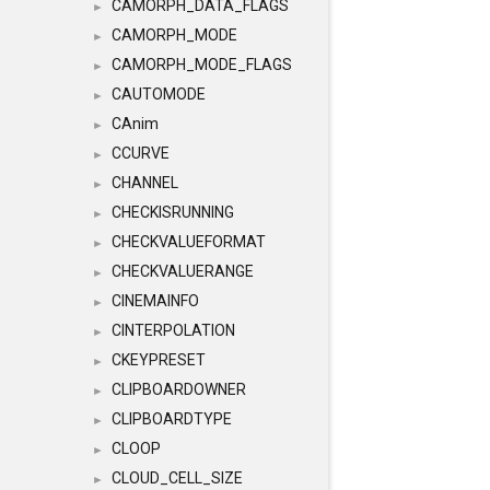
CAMORPH_DATA_FLAGS
►
CAMORPH_MODE
►
CAMORPH_MODE_FLAGS
►
CAUTOMODE
►
CAnim
►
CCURVE
►
CHANNEL
►
CHECKISRUNNING
►
CHECKVALUEFORMAT
►
CHECKVALUERANGE
►
CINEMAINFO
►
CINTERPOLATION
►
CKEYPRESET
►
CLIPBOARDOWNER
►
CLIPBOARDTYPE
►
CLOOP
►
CLOUD_CELL_SIZE
►