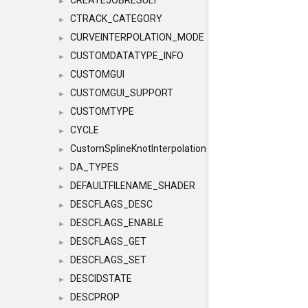
CREATEJOBRESULT
►
CTRACK_CATEGORY
►
CURVEINTERPOLATION_MODE
►
CUSTOMDATATYPE_INFO
►
CUSTOMGUI
►
CUSTOMGUI_SUPPORT
►
CUSTOMTYPE
►
CYCLE
►
CustomSplineKnotInterpolation
►
DA_TYPES
►
DEFAULTFILENAME_SHADER
►
DESCFLAGS_DESC
►
DESCFLAGS_ENABLE
►
DESCFLAGS_GET
►
DESCFLAGS_SET
►
DESCIDSTATE
►
DESCPROP
►