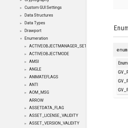
►
Custom GUI Settings
►
Data Structures
►
Data Types
►
Enum
Drawport
►
Enumeration
▼
ACTIVEOBJECTMANAGER_SETOBJECTS
►
enu
ACTIVEOBJECTMODE
►
AMSI
►
Enum
ANGLE
►
GV_
ANIMATEFLAGS
►
GV_
ANTI
►
GV_
AOM_MSG
►
ARROW
ASSETDATA_FLAG
►
ASSET_LICENSE_VALIDITY
►
ASSET_VERSION_VALIDITY
►