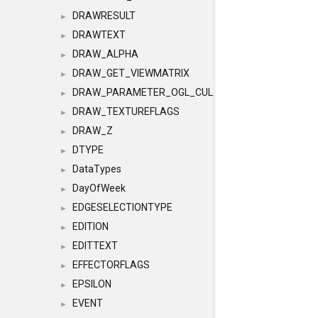
DRAWRESULT
►
DRAWTEXT
►
DRAW_ALPHA
►
DRAW_GET_VIEWMATRIX
►
DRAW_PARAMETER_OGL_CULLING
►
DRAW_TEXTUREFLAGS
►
DRAW_Z
►
DTYPE
►
DataTypes
►
DayOfWeek
►
EDGESELECTIONTYPE
►
EDITION
►
EDITTEXT
►
EFFECTORFLAGS
►
EPSILON
►
EVENT
►