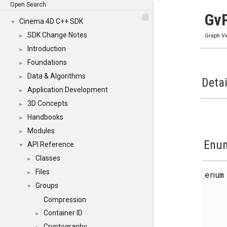
Open Search
GvP
Cinema 4D C++ SDK
▼
SDK Change Notes
►
Graph V
Introduction
►
Foundations
►
Data & Algorithms
►
Detai
Application Development
►
3D Concepts
►
Handbooks
►
Modules
►
Enum
API Reference
▼
Classes
►
Files
enu
►
Groups
▼
Compression
Container ID
►
Cryptography