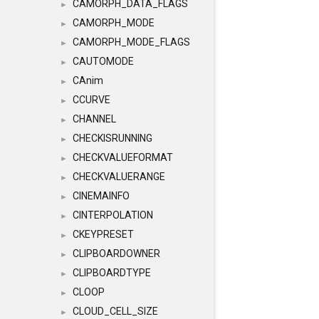
CAMORPH_DATA_FLAGS
►
CAMORPH_MODE
►
CAMORPH_MODE_FLAGS
►
CAUTOMODE
►
CAnim
►
CCURVE
►
CHANNEL
►
CHECKISRUNNING
►
CHECKVALUEFORMAT
►
CHECKVALUERANGE
►
CINEMAINFO
►
CINTERPOLATION
►
CKEYPRESET
►
CLIPBOARDOWNER
►
CLIPBOARDTYPE
►
CLOOP
►
CLOUD_CELL_SIZE
►