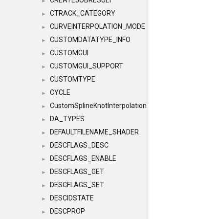
CREATEJOBRESULT
►
CTRACK_CATEGORY
►
CURVEINTERPOLATION_MODE
►
CUSTOMDATATYPE_INFO
►
CUSTOMGUI
►
CUSTOMGUI_SUPPORT
►
CUSTOMTYPE
►
CYCLE
►
CustomSplineKnotInterpolation
►
DA_TYPES
►
DEFAULTFILENAME_SHADER
►
DESCFLAGS_DESC
►
DESCFLAGS_ENABLE
►
DESCFLAGS_GET
►
DESCFLAGS_SET
►
DESCIDSTATE
►
DESCPROP
►