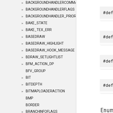
BACKGROUNDHANDLERCOMMAND
►
BACKGROUNDHANDLERFLAGS
►
#def
BACKGROUNDHANDLER_PRIORITY
►
BAKE_STATE
►
BAKE_TEX_ERR
►
#def
BASEDRAW
►
BASEDRAW_HIGHLIGHT
►
BASEDRAW_HOOK_MESSAGE
►
BDRAW_SETLIGHTLIST
►
#def
BFM_ACTION_DP
►
BFV_GROUP
BIT
►
BITDEPTH
#def
►
BITMAPLOADERACTION
►
BMP
BORDER
Enum
BRANCHINFOFLAGS
►