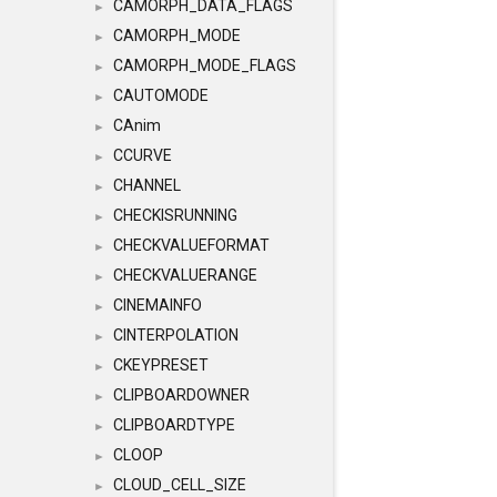
CAMORPH_DATA_FLAGS
►
CAMORPH_MODE
►
CAMORPH_MODE_FLAGS
►
CAUTOMODE
►
CAnim
►
CCURVE
►
CHANNEL
►
CHECKISRUNNING
►
CHECKVALUEFORMAT
►
CHECKVALUERANGE
►
CINEMAINFO
►
CINTERPOLATION
►
CKEYPRESET
►
CLIPBOARDOWNER
►
CLIPBOARDTYPE
►
CLOOP
►
CLOUD_CELL_SIZE
►