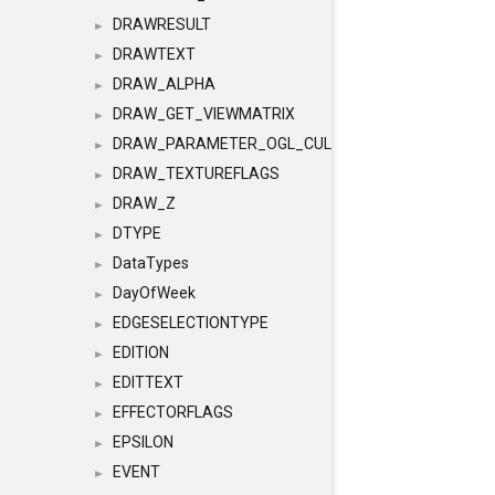
DRAWRESULT
►
DRAWTEXT
►
DRAW_ALPHA
►
DRAW_GET_VIEWMATRIX
►
DRAW_PARAMETER_OGL_CULLING
►
DRAW_TEXTUREFLAGS
►
DRAW_Z
►
DTYPE
►
DataTypes
►
DayOfWeek
►
EDGESELECTIONTYPE
►
EDITION
►
EDITTEXT
►
EFFECTORFLAGS
►
EPSILON
►
EVENT
►