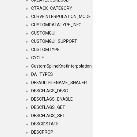
CREATEJOBRESULT
►
CTRACK_CATEGORY
►
CURVEINTERPOLATION_MODE
►
CUSTOMDATATYPE_INFO
►
CUSTOMGUI
►
CUSTOMGUI_SUPPORT
►
CUSTOMTYPE
►
CYCLE
►
CustomSplineKnotInterpolation
►
DA_TYPES
►
DEFAULTFILENAME_SHADER
►
DESCFLAGS_DESC
►
DESCFLAGS_ENABLE
►
DESCFLAGS_GET
►
DESCFLAGS_SET
►
DESCIDSTATE
►
DESCPROP
►