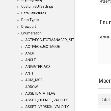
#de
►
Custom GUI Settings
►
Data Structures
►
Data Types
►
Enum
Drawport
►
Enumeration
▼
enu
ACTIVEOBJECTMANAGER_SETOBJECTS
►
ACTIVEOBJECTMODE
►
AMSI
►
ANGLE
►
ANIMATEFLAGS
►
ANTI
►
Macr
AOM_MSG
►
ARROW
ASSETDATA_FLAG
►
#def
ASSET_LICENSE_VALIDITY
►
ASSET_VERSION_VALIDITY
►