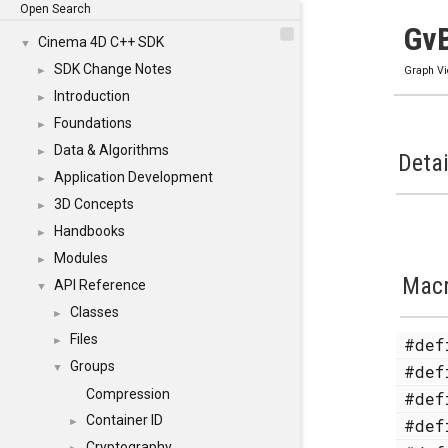
Open Search
GvB
Cinema 4D C++ SDK
▼
SDK Change Notes
►
Graph V
Introduction
►
Foundations
►
Data & Algorithms
►
Detai
Application Development
►
3D Concepts
►
Handbooks
►
Modules
►
Mac
API Reference
▼
Classes
►
Files
#de
►
Groups
#de
▼
Compression
#de
Container ID
#de
►
Cryptography