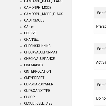
CAMORPH_DATA_FLAGS
►
CAMORPH_MODE
►
#def
CAMORPH_MODE_FLAGS
►
CAUTOMODE
►
Priva
CAnim
►
CCURVE
►
CHANNEL
►
CHECKISRUNNING
►
#def
CHECKVALUEFORMAT
►
CHECKVALUERANGE
►
Activa
CINEMAINFO
►
CINTERPOLATION
►
CKEYPRESET
►
#def
CLIPBOARDOWNER
►
CLIPBOARDTYPE
►
CLOOP
►
Do no
CLOUD_CELL_SIZE
►