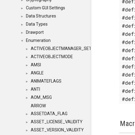
#de
►
Custom GUI Settings
#de
►
Data Structures
#de
►
Data Types
#de
►
Drawport
#de
►
Enumeration
#de
▼
ACTIVEOBJECTMANAGER_SETOBJECTS
#de
►
ACTIVEOBJECTMODE
#de
►
AMSI
#de
►
ANGLE
#de
►
ANIMATEFLAGS
#de
►
ANTI
#de
►
AOM_MSG
#de
►
ARROW
ASSETDATA_FLAG
►
Macr
ASSET_LICENSE_VALIDITY
►
ASSET_VERSION_VALIDITY
►