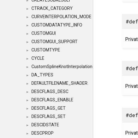
CREATEJOBRESULT
►
CTRACK_CATEGORY
►
CURVEINTERPOLATION_MODE
►
#def
CUSTOMDATATYPE_INFO
►
CUSTOMGUI
►
Priva
CUSTOMGUI_SUPPORT
►
CUSTOMTYPE
►
CYCLE
►
CustomSplineKnotInterpolation
#def
►
DA_TYPES
►
DEFAULTFILENAME_SHADER
►
Priva
DESCFLAGS_DESC
►
DESCFLAGS_ENABLE
►
DESCFLAGS_GET
►
#def
DESCFLAGS_SET
►
DESCIDSTATE
►
Priva
DESCPROP
►