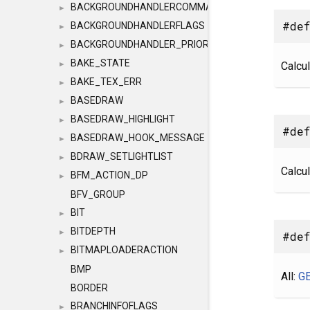
BACKGROUNDHANDLERCOMMAND
►
#def
BACKGROUNDHANDLERFLAGS
►
BACKGROUNDHANDLER_PRIORITY
►
BAKE_STATE
Calcu
►
BAKE_TEX_ERR
►
BASEDRAW
►
BASEDRAW_HIGHLIGHT
►
#def
BASEDRAW_HOOK_MESSAGE
►
BDRAW_SETLIGHTLIST
►
Calcul
BFM_ACTION_DP
►
BFV_GROUP
BIT
►
BITDEPTH
►
#def
BITMAPLOADERACTION
►
BMP
All:
G
BORDER
BRANCHINFOFLAGS
►