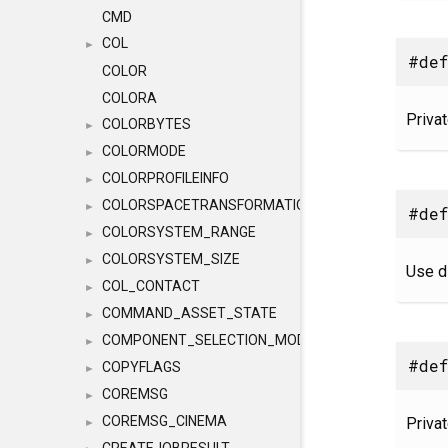
CMD
COL
►
#def
COLOR
COLORA
Priva
COLORBYTES
►
COLORMODE
►
COLORPROFILEINFO
►
COLORSPACETRANSFORMATION
►
#def
COLORSYSTEM_RANGE
►
COLORSYSTEM_SIZE
►
Use di
COL_CONTACT
►
COMMAND_ASSET_STATE
►
COMPONENT_SELECTION_MODES
►
#def
COPYFLAGS
►
COREMSG
►
COREMSG_CINEMA
Priva
►