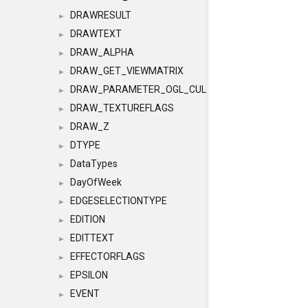
DRAWRESULT
►
DRAWTEXT
►
DRAW_ALPHA
►
DRAW_GET_VIEWMATRIX
►
DRAW_PARAMETER_OGL_CULLING
►
DRAW_TEXTUREFLAGS
►
DRAW_Z
►
DTYPE
►
DataTypes
►
DayOfWeek
►
EDGESELECTIONTYPE
►
EDITION
►
EDITTEXT
►
EFFECTORFLAGS
►
EPSILON
►
EVENT
►