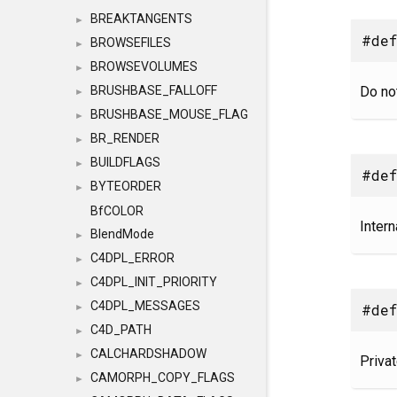
BREAKTANGENTS
►
#def
BROWSEFILES
►
BROWSEVOLUMES
►
Do no
BRUSHBASE_FALLOFF
►
BRUSHBASE_MOUSE_FLAG
►
BR_RENDER
►
BUILDFLAGS
►
#def
BYTEORDER
►
BfCOLOR
Intern
BlendMode
►
C4DPL_ERROR
►
C4DPL_INIT_PRIORITY
►
C4DPL_MESSAGES
#def
►
C4D_PATH
►
CALCHARDSHADOW
►
Priva
CAMORPH_COPY_FLAGS
►