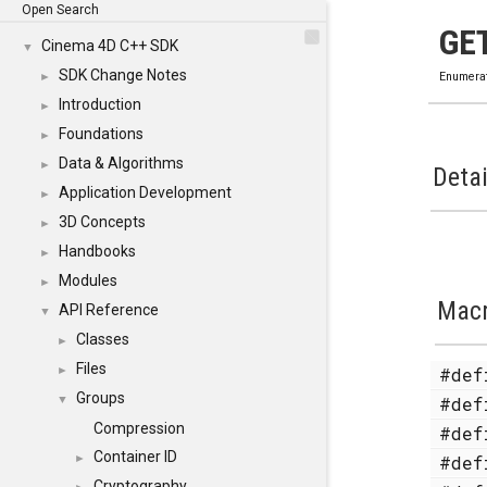
Open Search
GE
Cinema 4D C++ SDK
▼
SDK Change Notes
►
Enumera
Introduction
►
Foundations
►
Data & Algorithms
►
Detai
Application Development
►
3D Concepts
►
Handbooks
►
Modules
►
Mac
API Reference
▼
Classes
►
Files
#de
►
Groups
#de
▼
Compression
#de
Container ID
#de
►
Cryptography