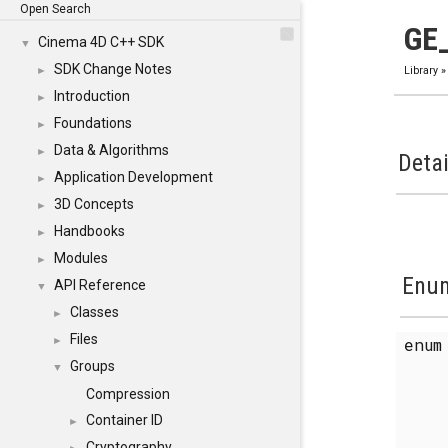
Open Search
GE
Cinema 4D C++ SDK
▼
SDK Change Notes
►
Library
Introduction
►
Foundations
►
Data & Algorithms
►
Detai
Application Development
►
3D Concepts
►
Handbooks
►
Modules
►
Enum
API Reference
▼
Classes
►
Files
enu
►
Groups
▼
Compression
Container ID
►
Cryptography