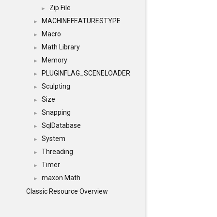
Zip File
►
MACHINEFEATURESTYPE
►
Macro
►
Math Library
►
Memory
►
PLUGINFLAG_SCENELOADER
►
Sculpting
►
Size
►
Snapping
►
SqlDatabase
►
System
►
Threading
►
Timer
►
maxon Math
►
Classic Resource Overview