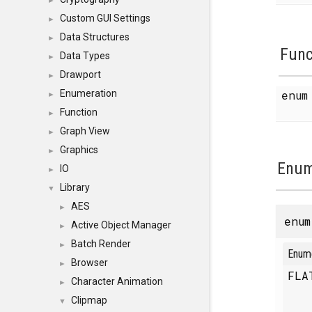
►
Custom GUI Settings
►
Data Structures
►
Func
Data Types
►
Drawport
►
enu
Enumeration
►
Function
►
Graph View
►
Graphics
►
Enum
IO
►
Library
▼
AES
►
enu
Active Object Manager
►
Batch Render
►
Enum
Browser
►
FL
Character Animation
►
Clipmap
▼