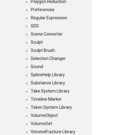
Polygon Reduction
►
Preferences
►
Regular Expression
►
SDS
►
Scene Converter
►
Sculpt
►
Sculpt Brush
►
Selection Changer
►
Sound
►
SplineHelp Library
►
Substance Library
►
Take System Library
►
Timeline Marker
►
Token System Library
►
VolumeObject
►
VolumeSet
►
VoronoiFracture Library
►