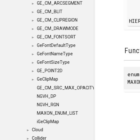
GE_CM_ARCSEGMENT
►
GE_CM_BLIT
►
HIE
GE_CM_CLIPREGION
►
GE_CM_DRAWMODE
►
GE_CM_FONTSORT
►
GeFontDefaultType
►
Func
GeFontNameType
►
GeFontSizeType
►
GE_POINT2D
►
enu
GeClipMap
►
MAXO
GE_CM_SRC_MAX_OPACITY
NGVH_DP
NGVH_RGN
MAXON_ENUM_LIST
iGeClipMap
Cloud
►
Collider
►