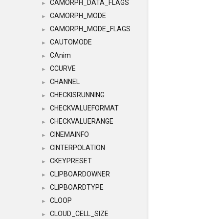
CAMORPH_DATA_FLAGS
►
CAMORPH_MODE
►
CAMORPH_MODE_FLAGS
►
CAUTOMODE
►
CAnim
►
CCURVE
►
CHANNEL
►
CHECKISRUNNING
►
CHECKVALUEFORMAT
►
CHECKVALUERANGE
►
CINEMAINFO
►
CINTERPOLATION
►
CKEYPRESET
►
CLIPBOARDOWNER
►
CLIPBOARDTYPE
►
CLOOP
►
CLOUD_CELL_SIZE
►