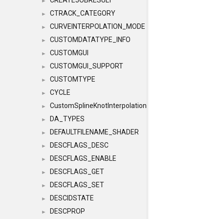
CREATEJOBRESULT
►
CTRACK_CATEGORY
►
CURVEINTERPOLATION_MODE
►
CUSTOMDATATYPE_INFO
►
CUSTOMGUI
►
CUSTOMGUI_SUPPORT
►
CUSTOMTYPE
►
CYCLE
►
CustomSplineKnotInterpolation
►
DA_TYPES
►
DEFAULTFILENAME_SHADER
►
DESCFLAGS_DESC
►
DESCFLAGS_ENABLE
►
DESCFLAGS_GET
►
DESCFLAGS_SET
►
DESCIDSTATE
►
DESCPROP
►