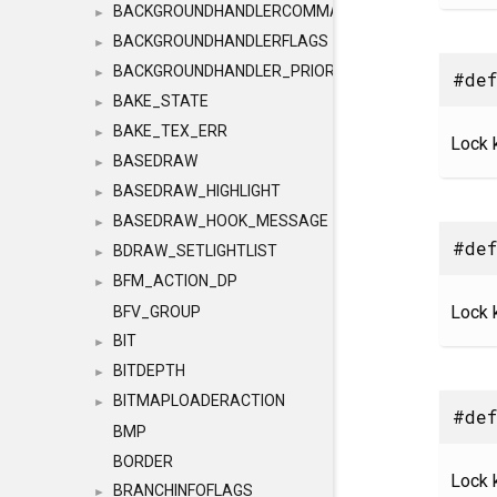
BACKGROUNDHANDLERCOMMAND
►
BACKGROUNDHANDLERFLAGS
►
BACKGROUNDHANDLER_PRIORITY
►
#def
BAKE_STATE
►
BAKE_TEX_ERR
►
Lock 
BASEDRAW
►
BASEDRAW_HIGHLIGHT
►
BASEDRAW_HOOK_MESSAGE
►
#def
BDRAW_SETLIGHTLIST
►
BFM_ACTION_DP
►
Lock k
BFV_GROUP
BIT
►
BITDEPTH
►
BITMAPLOADERACTION
►
#def
BMP
BORDER
Lock k
BRANCHINFOFLAGS
►