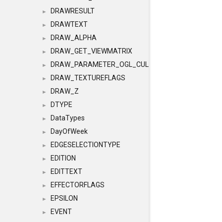
DRAWRESULT
►
DRAWTEXT
►
DRAW_ALPHA
►
DRAW_GET_VIEWMATRIX
►
DRAW_PARAMETER_OGL_CULLING
►
DRAW_TEXTUREFLAGS
►
DRAW_Z
►
DTYPE
►
DataTypes
►
DayOfWeek
►
EDGESELECTIONTYPE
►
EDITION
►
EDITTEXT
►
EFFECTORFLAGS
►
EPSILON
►
EVENT
►