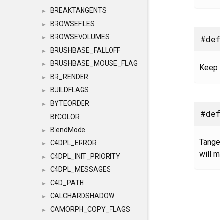
BREAKTANGENTS
►
BROWSEFILES
►
BROWSEVOLUMES
#def
►
BRUSHBASE_FALLOFF
►
BRUSHBASE_MOUSE_FLAG
►
Keep 
BR_RENDER
►
BUILDFLAGS
►
BYTEORDER
►
#def
BfCOLOR
BlendMode
►
Tangen
C4DPL_ERROR
►
will m
C4DPL_INIT_PRIORITY
►
C4DPL_MESSAGES
►
C4D_PATH
►
CALCHARDSHADOW
►
CAMORPH_COPY_FLAGS
►