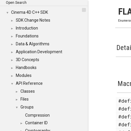
Open Search
FL
Cinema 4D C++ SDK
▼
SDK Change Notes
►
Enumera
Introduction
►
Foundations
►
Data & Algorithms
►
Detai
Application Development
►
3D Concepts
►
Handbooks
►
Modules
►
Mac
API Reference
▼
Classes
►
Files
#de
►
Groups
#de
▼
Compression
#de
Container ID
#de
►
Cryptography