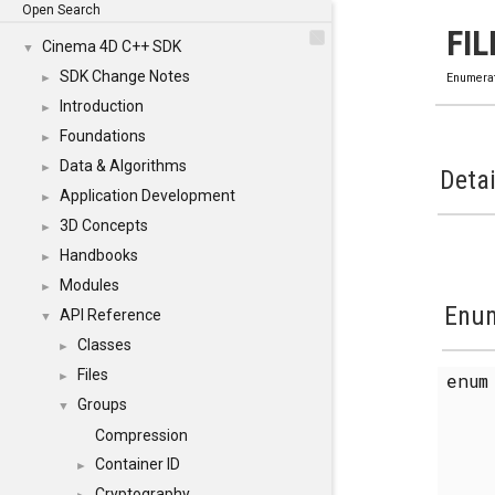
Open Search
FI
Cinema 4D C++ SDK
▼
SDK Change Notes
►
Enumera
Introduction
►
Foundations
►
Data & Algorithms
►
Detai
Application Development
►
3D Concepts
►
Handbooks
►
Modules
►
Enum
API Reference
▼
Classes
►
Files
enu
►
Groups
▼
Compression
Container ID
►
Cryptography