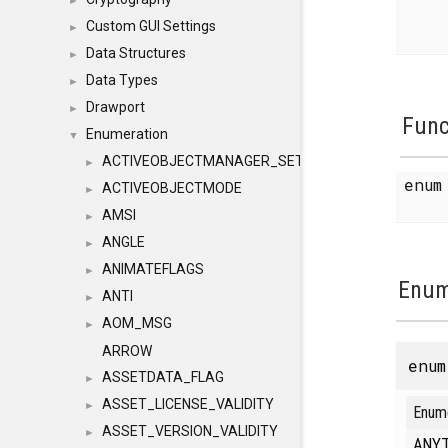
►
Custom GUI Settings
►
Data Structures
►
Data Types
►
Drawport
►
Func
Enumeration
▼
ACTIVEOBJECTMANAGER_SETOBJECTS
►
enu
ACTIVEOBJECTMODE
►
AMSI
►
ANGLE
►
ANIMATEFLAGS
►
Enum
ANTI
►
AOM_MSG
►
ARROW
enu
ASSETDATA_FLAG
►
ASSET_LICENSE_VALIDITY
►
Enum
ASSET_VERSION_VALIDITY
►
ANY