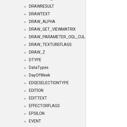
DRAWRESULT
►
DRAWTEXT
►
DRAW_ALPHA
►
DRAW_GET_VIEWMATRIX
►
DRAW_PARAMETER_OGL_CULLING
►
DRAW_TEXTUREFLAGS
►
DRAW_Z
►
DTYPE
►
DataTypes
►
DayOfWeek
►
EDGESELECTIONTYPE
►
EDITION
►
EDITTEXT
►
EFFECTORFLAGS
►
EPSILON
►
EVENT
►