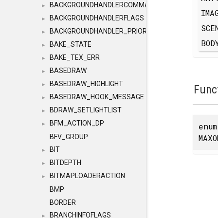
BACKGROUNDHANDLERCOMMAND
►
IMA
BACKGROUNDHANDLERFLAGS
►
SCE
BACKGROUNDHANDLER_PRIORITY
►
BOD
BAKE_STATE
►
BAKE_TEX_ERR
►
BASEDRAW
►
BASEDRAW_HIGHLIGHT
►
Func
BASEDRAW_HOOK_MESSAGE
►
BDRAW_SETLIGHTLIST
►
BFM_ACTION_DP
►
enu
MAXO
BFV_GROUP
BIT
►
BITDEPTH
►
BITMAPLOADERACTION
►
BMP
BORDER
BRANCHINFOFLAGS
►