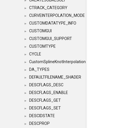
CREATEJOBRESULT
►
CTRACK_CATEGORY
►
CURVEINTERPOLATION_MODE
►
CUSTOMDATATYPE_INFO
►
CUSTOMGUI
►
CUSTOMGUI_SUPPORT
►
CUSTOMTYPE
►
CYCLE
►
CustomSplineKnotInterpolation
►
DA_TYPES
►
DEFAULTFILENAME_SHADER
►
DESCFLAGS_DESC
►
DESCFLAGS_ENABLE
►
DESCFLAGS_GET
►
DESCFLAGS_SET
►
DESCIDSTATE
►
DESCPROP
►