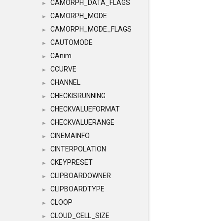
CAMORPH_DATA_FLAGS
►
CAMORPH_MODE
►
CAMORPH_MODE_FLAGS
►
CAUTOMODE
►
CAnim
►
CCURVE
►
CHANNEL
►
CHECKISRUNNING
►
CHECKVALUEFORMAT
►
CHECKVALUERANGE
►
CINEMAINFO
►
CINTERPOLATION
►
CKEYPRESET
►
CLIPBOARDOWNER
►
CLIPBOARDTYPE
►
CLOOP
►
CLOUD_CELL_SIZE
►