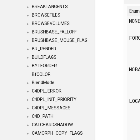
BREAKTANGENTS
►
Enum
BROWSEFILES
►
NO
BROWSEVOLUMES
►
BRUSHBASE_FALLOFF
►
FOR
BRUSHBASE_MOUSE_FLAG
►
BR_RENDER
►
BUILDFLAGS
►
BYTEORDER
►
NOB
BfCOLOR
BlendMode
►
C4DPL_ERROR
►
C4DPL_INIT_PRIORITY
LOC
►
C4DPL_MESSAGES
►
C4D_PATH
►
CALCHARDSHADOW
►
CAMORPH_COPY_FLAGS
►