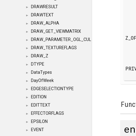
DRAWRESULT
►
DRAWTEXT
►
DRAW_ALPHA
►
DRAW_GET_VIEWMATRIX
►
Z_O
DRAW_PARAMETER_OGL_CULLING
►
DRAW_TEXTUREFLAGS
►
DRAW_Z
►
DTYPE
►
PRI
DataTypes
►
DayOfWeek
►
EDGESELECTIONTYPE
►
EDITION
►
Func
EDITTEXT
►
EFFECTORFLAGS
►
EPSILON
►
e
EVENT
►