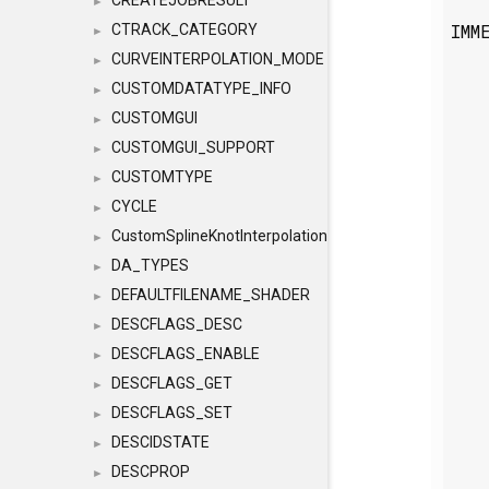
CREATEJOBRESULT
►
IMM
CTRACK_CATEGORY
►
CURVEINTERPOLATION_MODE
►
CUSTOMDATATYPE_INFO
►
CUSTOMGUI
►
CUSTOMGUI_SUPPORT
►
CUSTOMTYPE
►
CYCLE
►
CustomSplineKnotInterpolation
►
DA_TYPES
►
DEFAULTFILENAME_SHADER
►
DESCFLAGS_DESC
►
DESCFLAGS_ENABLE
►
DESCFLAGS_GET
►
DESCFLAGS_SET
►
DESCIDSTATE
►
DESCPROP
►