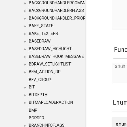
BACKGROUNDHANDLERCOMMAND
►
BACKGROUNDHANDLERFLAGS
►
BACKGROUNDHANDLER_PRIORITY
►
BAKE_STATE
►
BAKE_TEX_ERR
►
BASEDRAW
►
Func
BASEDRAW_HIGHLIGHT
►
BASEDRAW_HOOK_MESSAGE
►
BDRAW_SETLIGHTLIST
►
enu
BFM_ACTION_DP
►
BFV_GROUP
BIT
►
BITDEPTH
►
Enum
BITMAPLOADERACTION
►
BMP
BORDER
enu
BRANCHINFOFLAGS
►