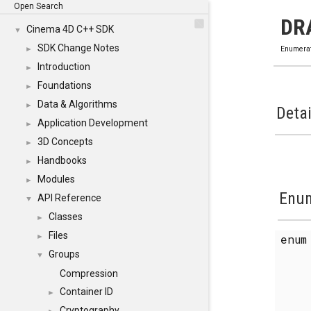
Open Search
DR
Cinema 4D C++ SDK
▼
SDK Change Notes
►
Enumera
Introduction
►
Foundations
►
Data & Algorithms
►
Detai
Application Development
►
3D Concepts
►
Handbooks
►
Modules
►
Enum
API Reference
▼
Classes
►
Files
enu
►
Groups
▼
Compression
Container ID
►
Cryptography