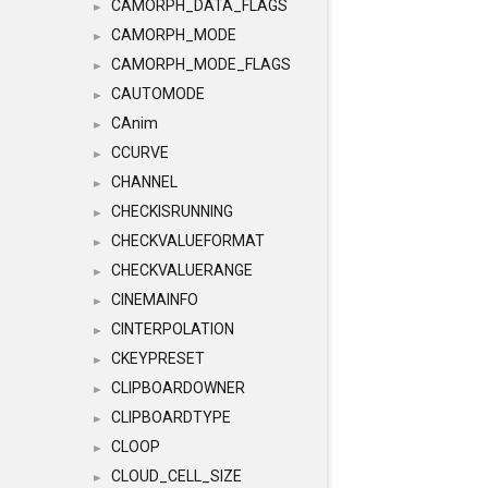
CAMORPH_DATA_FLAGS
►
CAMORPH_MODE
►
CAMORPH_MODE_FLAGS
►
CAUTOMODE
►
CAnim
►
CCURVE
►
CHANNEL
►
CHECKISRUNNING
►
CHECKVALUEFORMAT
►
CHECKVALUERANGE
►
CINEMAINFO
►
CINTERPOLATION
►
CKEYPRESET
►
CLIPBOARDOWNER
►
CLIPBOARDTYPE
►
CLOOP
►
CLOUD_CELL_SIZE
►