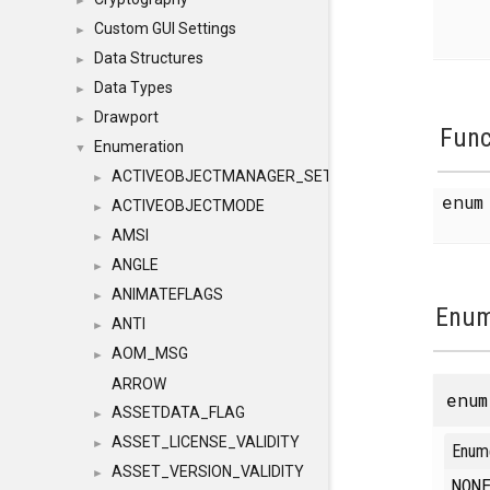
►
Custom GUI Settings
►
Data Structures
►
Data Types
►
Drawport
►
Func
Enumeration
▼
ACTIVEOBJECTMANAGER_SETOBJECTS
►
enu
ACTIVEOBJECTMODE
►
AMSI
►
ANGLE
►
ANIMATEFLAGS
►
Enum
ANTI
►
AOM_MSG
►
ARROW
enu
ASSETDATA_FLAG
►
ASSET_LICENSE_VALIDITY
►
Enum
ASSET_VERSION_VALIDITY
►
NO