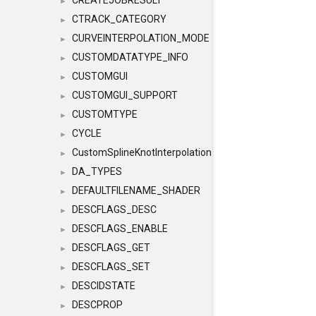
CREATEJOBRESULT
►
CTRACK_CATEGORY
►
CURVEINTERPOLATION_MODE
►
CUSTOMDATATYPE_INFO
►
CUSTOMGUI
►
CUSTOMGUI_SUPPORT
►
CUSTOMTYPE
►
CYCLE
►
CustomSplineKnotInterpolation
►
DA_TYPES
►
DEFAULTFILENAME_SHADER
►
DESCFLAGS_DESC
►
DESCFLAGS_ENABLE
►
DESCFLAGS_GET
►
DESCFLAGS_SET
►
DESCIDSTATE
►
DESCPROP
►