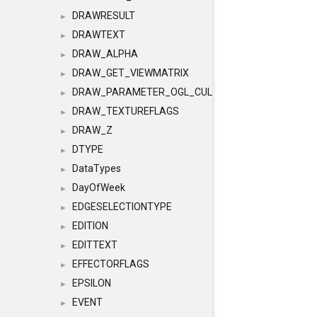
DRAWRESULT
►
DRAWTEXT
►
DRAW_ALPHA
►
DRAW_GET_VIEWMATRIX
►
DRAW_PARAMETER_OGL_CULLING
►
DRAW_TEXTUREFLAGS
►
DRAW_Z
►
DTYPE
►
DataTypes
►
DayOfWeek
►
EDGESELECTIONTYPE
►
EDITION
►
EDITTEXT
►
EFFECTORFLAGS
►
EPSILON
►
EVENT
►