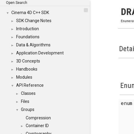
Open Search
DR
Cinema 4D C++ SDK
▼
SDK Change Notes
►
Enumera
Introduction
►
Foundations
►
Data & Algorithms
►
Detai
Application Development
►
3D Concepts
►
Handbooks
►
Modules
►
Enum
API Reference
▼
Classes
►
Files
enu
►
Groups
▼
Compression
Container ID
►
Cryptography