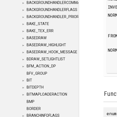
BACKGROUNDHANDLERCOMMAND
►
INV
BACKGROUNDHANDLERFLAGS
►
NOR
BACKGROUNDHANDLER_PRIORITY
►
BAKE_STATE
►
BAKE_TEX_ERR
►
FRO
BASEDRAW
►
BASEDRAW_HIGHLIGHT
►
NOR
BASEDRAW_HOOK_MESSAGE
►
BDRAW_SETLIGHTLIST
►
BFM_ACTION_DP
►
BFV_GROUP
BIT
►
BITDEPTH
►
Func
BITMAPLOADERACTION
►
BMP
BORDER
enu
BRANCHINFOFLAGS
►