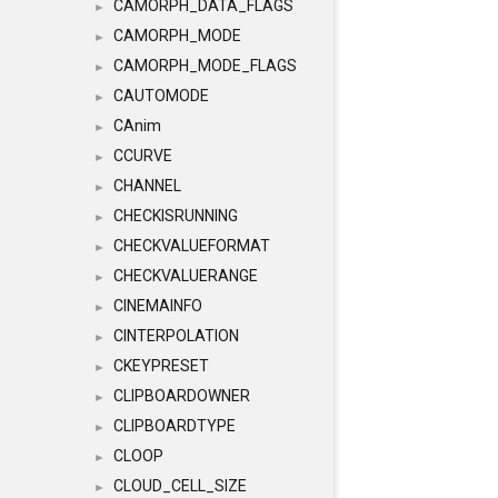
CAMORPH_DATA_FLAGS
►
CAMORPH_MODE
►
CAMORPH_MODE_FLAGS
►
CAUTOMODE
►
CAnim
►
CCURVE
►
CHANNEL
►
CHECKISRUNNING
►
CHECKVALUEFORMAT
►
CHECKVALUERANGE
►
CINEMAINFO
►
CINTERPOLATION
►
CKEYPRESET
►
CLIPBOARDOWNER
►
CLIPBOARDTYPE
►
CLOOP
►
CLOUD_CELL_SIZE
►