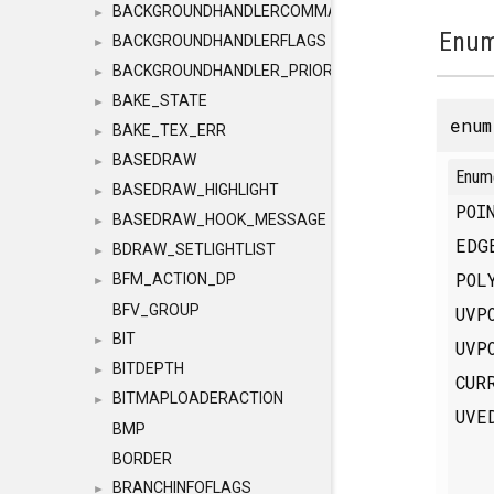
BACKGROUNDHANDLERCOMMAND
►
Enum
BACKGROUNDHANDLERFLAGS
►
BACKGROUNDHANDLER_PRIORITY
►
BAKE_STATE
►
enu
BAKE_TEX_ERR
►
BASEDRAW
►
Enum
BASEDRAW_HIGHLIGHT
►
POI
BASEDRAW_HOOK_MESSAGE
►
ED
BDRAW_SETLIGHTLIST
►
POL
BFM_ACTION_DP
►
BFV_GROUP
UVP
BIT
►
UVP
BITDEPTH
►
CUR
BITMAPLOADERACTION
►
UVE
BMP
BORDER
BRANCHINFOFLAGS
►