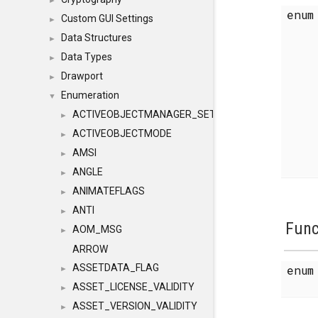
►
enu
Custom GUI Settings
►
Data Structures
►
Data Types
►
Drawport
►
Enumeration
▼
ACTIVEOBJECTMANAGER_SETOBJECTS
►
ACTIVEOBJECTMODE
►
AMSI
►
ANGLE
►
ANIMATEFLAGS
►
ANTI
►
Func
AOM_MSG
►
ARROW
ASSETDATA_FLAG
enu
►
ASSET_LICENSE_VALIDITY
►
ASSET_VERSION_VALIDITY
►