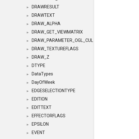
DRAWRESULT
►
DRAWTEXT
►
DRAW_ALPHA
►
DRAW_GET_VIEWMATRIX
►
DRAW_PARAMETER_OGL_CULLING
►
DRAW_TEXTUREFLAGS
►
DRAW_Z
►
DTYPE
►
DataTypes
►
DayOfWeek
►
EDGESELECTIONTYPE
►
EDITION
►
EDITTEXT
►
EFFECTORFLAGS
►
EPSILON
►
EVENT
►