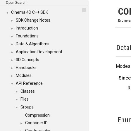
Open Search
CO
Cinema 4D C++ SDK
▼
SDK Change Notes
►
Enumera
Introduction
►
Foundations
►
Data & Algorithms
►
Detai
Application Development
►
3D Concepts
►
Modes 
Handbooks
►
Modules
►
Since
API Reference
▼
R
Classes
►
Files
►
Groups
▼
Compression
Enum
Container ID
►
Cryptography