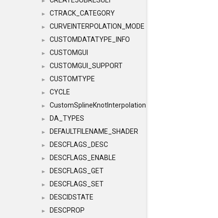
CREATEJOBRESULT
►
CTRACK_CATEGORY
►
CURVEINTERPOLATION_MODE
►
CUSTOMDATATYPE_INFO
►
CUSTOMGUI
►
CUSTOMGUI_SUPPORT
►
CUSTOMTYPE
►
CYCLE
►
CustomSplineKnotInterpolation
►
DA_TYPES
►
DEFAULTFILENAME_SHADER
►
DESCFLAGS_DESC
►
DESCFLAGS_ENABLE
►
DESCFLAGS_GET
►
DESCFLAGS_SET
►
DESCIDSTATE
►
DESCPROP
►