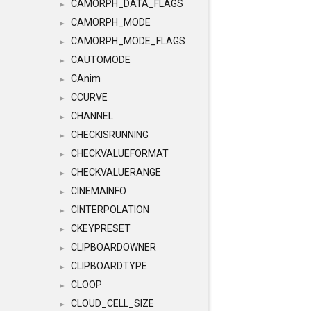
CAMORPH_DATA_FLAGS
►
CAMORPH_MODE
►
CAMORPH_MODE_FLAGS
►
CAUTOMODE
►
CAnim
►
CCURVE
►
CHANNEL
►
CHECKISRUNNING
►
CHECKVALUEFORMAT
►
CHECKVALUERANGE
►
CINEMAINFO
►
CINTERPOLATION
►
CKEYPRESET
►
CLIPBOARDOWNER
►
CLIPBOARDTYPE
►
CLOOP
►
CLOUD_CELL_SIZE
►