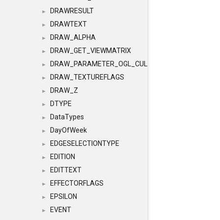
DRAWRESULT
►
DRAWTEXT
►
DRAW_ALPHA
►
DRAW_GET_VIEWMATRIX
►
DRAW_PARAMETER_OGL_CULLING
►
DRAW_TEXTUREFLAGS
►
DRAW_Z
►
DTYPE
►
DataTypes
►
DayOfWeek
►
EDGESELECTIONTYPE
►
EDITION
►
EDITTEXT
►
EFFECTORFLAGS
►
EPSILON
►
EVENT
►