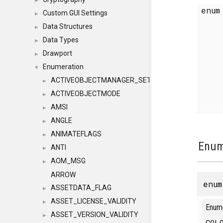
►
enu
Custom GUI Settings
►
Data Structures
►
Data Types
►
Drawport
►
Enumeration
▼
ACTIVEOBJECTMANAGER_SETOBJECTS
►
ACTIVEOBJECTMODE
►
AMSI
►
ANGLE
►
ANIMATEFLAGS
►
Enum
ANTI
►
AOM_MSG
►
ARROW
enu
ASSETDATA_FLAG
►
ASSET_LICENSE_VALIDITY
►
Enum
ASSET_VERSION_VALIDITY
►
COL