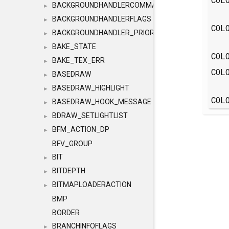
BACKGROUNDHANDLERCOMMAND
►
BACKGROUNDHANDLERFLAGS
►
COL
BACKGROUNDHANDLER_PRIORITY
►
BAKE_STATE
►
COL
BAKE_TEX_ERR
►
COL
BASEDRAW
►
BASEDRAW_HIGHLIGHT
►
COL
BASEDRAW_HOOK_MESSAGE
►
BDRAW_SETLIGHTLIST
►
BFM_ACTION_DP
►
BFV_GROUP
BIT
►
BITDEPTH
►
BITMAPLOADERACTION
►
BMP
BORDER
BRANCHINFOFLAGS
►