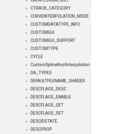
CREATEJOBRESULT
►
CTRACK_CATEGORY
►
CURVEINTERPOLATION_MODE
►
CUSTOMDATATYPE_INFO
►
CUSTOMGUI
►
CUSTOMGUI_SUPPORT
►
CUSTOMTYPE
►
CYCLE
►
CustomSplineKnotInterpolation
►
DA_TYPES
►
DEFAULTFILENAME_SHADER
►
DESCFLAGS_DESC
►
DESCFLAGS_ENABLE
►
DESCFLAGS_GET
►
DESCFLAGS_SET
►
DESCIDSTATE
►
DESCPROP
►