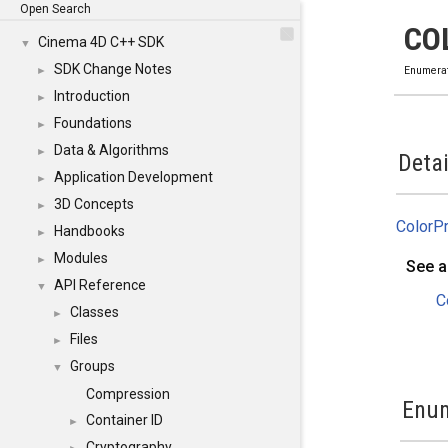
Open Search
CO
Cinema 4D C++ SDK
▼
SDK Change Notes
►
Enumera
Introduction
►
Foundations
►
Data & Algorithms
►
Detai
Application Development
►
3D Concepts
►
ColorPr
Handbooks
►
Modules
►
See a
API Reference
▼
C
Classes
►
Files
►
Groups
▼
Compression
Enum
Container ID
►
Cryptography