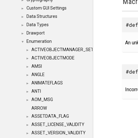
Macr
►
Custom GUI Settings
►
Data Structures
►
#def
Data Types
►
Drawport
►
Enumeration
An un
▼
ACTIVEOBJECTMANAGER_SETOBJECTS
►
ACTIVEOBJECTMODE
►
AMSI
►
#def
ANGLE
►
ANIMATEFLAGS
►
Incor
ANTI
►
AOM_MSG
►
ARROW
ASSETDATA_FLAG
►
ASSET_LICENSE_VALIDITY
►
ASSET_VERSION_VALIDITY
►