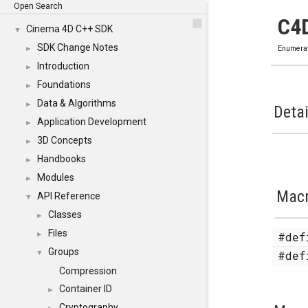
Open Search
C4
Cinema 4D C++ SDK
▼
SDK Change Notes
►
Enumera
Introduction
►
Foundations
►
Data & Algorithms
►
Detai
Application Development
►
3D Concepts
►
Handbooks
►
Modules
►
Mac
API Reference
▼
Classes
►
Files
#de
►
Groups
#de
▼
Compression
Container ID
►
Cryptography