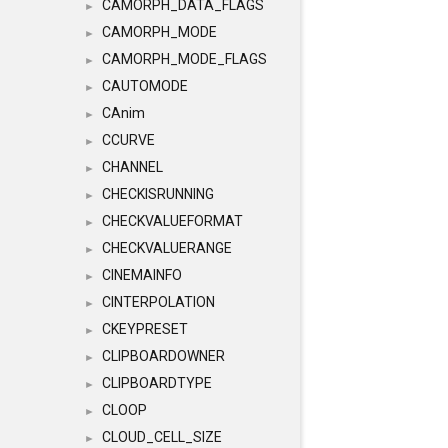
CAMORPH_DATA_FLAGS
►
CAMORPH_MODE
►
CAMORPH_MODE_FLAGS
►
CAUTOMODE
►
CAnim
►
CCURVE
►
CHANNEL
►
CHECKISRUNNING
►
CHECKVALUEFORMAT
►
CHECKVALUERANGE
►
CINEMAINFO
►
CINTERPOLATION
►
CKEYPRESET
►
CLIPBOARDOWNER
►
CLIPBOARDTYPE
►
CLOOP
►
CLOUD_CELL_SIZE
►