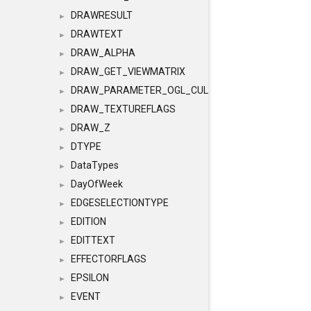
DRAWRESULT
►
DRAWTEXT
►
DRAW_ALPHA
►
DRAW_GET_VIEWMATRIX
►
DRAW_PARAMETER_OGL_CULLING
►
DRAW_TEXTUREFLAGS
►
DRAW_Z
►
DTYPE
►
DataTypes
►
DayOfWeek
►
EDGESELECTIONTYPE
►
EDITION
►
EDITTEXT
►
EFFECTORFLAGS
►
EPSILON
►
EVENT
►