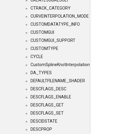
CREATEJOBRESULT
►
CTRACK_CATEGORY
►
CURVEINTERPOLATION_MODE
►
CUSTOMDATATYPE_INFO
►
CUSTOMGUI
►
CUSTOMGUI_SUPPORT
►
CUSTOMTYPE
►
CYCLE
►
CustomSplineKnotInterpolation
►
DA_TYPES
►
DEFAULTFILENAME_SHADER
►
DESCFLAGS_DESC
►
DESCFLAGS_ENABLE
►
DESCFLAGS_GET
►
DESCFLAGS_SET
►
DESCIDSTATE
►
DESCPROP
►