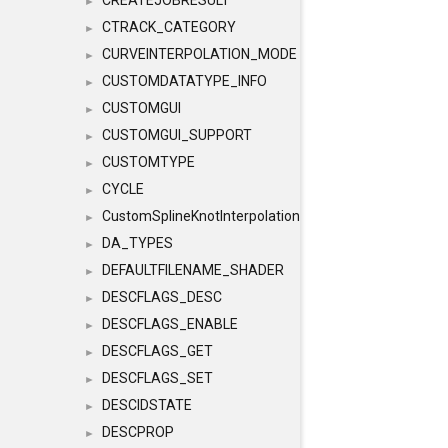
CREATEJOBRESULT
►
CTRACK_CATEGORY
►
CURVEINTERPOLATION_MODE
►
CUSTOMDATATYPE_INFO
►
CUSTOMGUI
►
CUSTOMGUI_SUPPORT
►
CUSTOMTYPE
►
CYCLE
►
CustomSplineKnotInterpolation
►
DA_TYPES
►
DEFAULTFILENAME_SHADER
►
DESCFLAGS_DESC
►
DESCFLAGS_ENABLE
►
DESCFLAGS_GET
►
DESCFLAGS_SET
►
DESCIDSTATE
►
DESCPROP
►