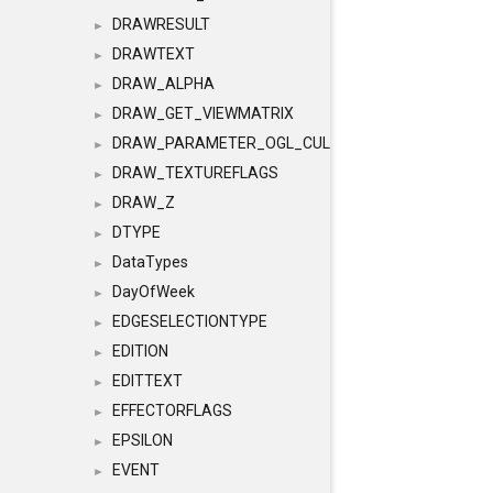
DRAWRESULT
►
DRAWTEXT
►
DRAW_ALPHA
►
DRAW_GET_VIEWMATRIX
►
DRAW_PARAMETER_OGL_CULLING
►
DRAW_TEXTUREFLAGS
►
DRAW_Z
►
DTYPE
►
DataTypes
►
DayOfWeek
►
EDGESELECTIONTYPE
►
EDITION
►
EDITTEXT
►
EFFECTORFLAGS
►
EPSILON
►
EVENT
►