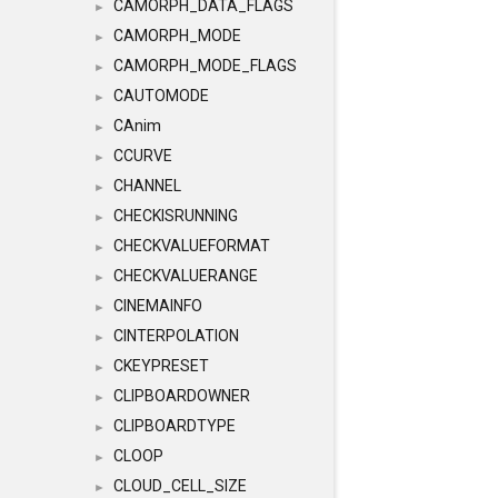
CAMORPH_DATA_FLAGS
►
CAMORPH_MODE
►
CAMORPH_MODE_FLAGS
►
CAUTOMODE
►
CAnim
►
CCURVE
►
CHANNEL
►
CHECKISRUNNING
►
CHECKVALUEFORMAT
►
CHECKVALUERANGE
►
CINEMAINFO
►
CINTERPOLATION
►
CKEYPRESET
►
CLIPBOARDOWNER
►
CLIPBOARDTYPE
►
CLOOP
►
CLOUD_CELL_SIZE
►