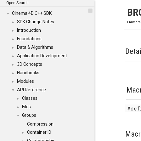
Open Search
BR
Cinema 4D C++ SDK
▼
SDK Change Notes
►
Enumera
Introduction
►
Foundations
►
Data & Algorithms
►
Detai
Application Development
►
3D Concepts
►
Handbooks
►
Modules
►
Mac
API Reference
▼
Classes
►
Files
#de
►
Groups
▼
Compression
Macr
Container ID
►
Cryptography