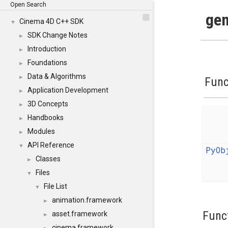
Open Search
gen
Cinema 4D C++ SDK
▼
SDK Change Notes
►
Introduction
►
Foundations
►
Data & Algorithms
►
Func
Application Development
►
3D Concepts
►
Handbooks
►
Modules
►
API Reference
▼
PyOb
Classes
►
Files
▼
File List
▼
animation.framework
►
Func
asset.framework
►
cinema.framework