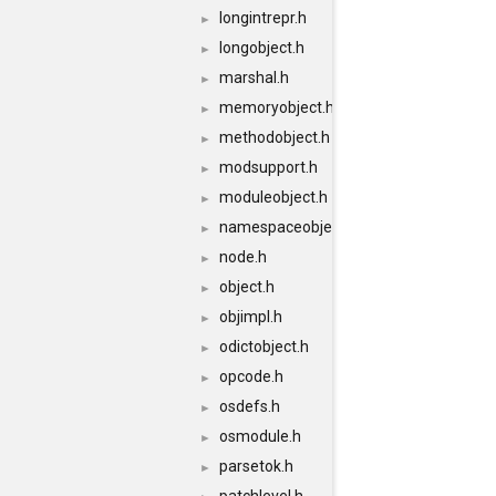
longintrepr.h
►
longobject.h
►
marshal.h
►
memoryobject.h
►
methodobject.h
►
modsupport.h
►
moduleobject.h
►
namespaceobject.h
►
node.h
►
object.h
►
objimpl.h
►
odictobject.h
►
opcode.h
►
osdefs.h
►
osmodule.h
►
parsetok.h
►