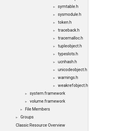
symtable.h
►
sysmodule.h
►
token.h
►
traceback.h
►
tracemalloc.h
►
tupleobject.h
►
typeslots.h
►
ucnhash.h
►
unicodeobject.h
►
warnings.h
►
weakrefobject.h
►
system.framework
►
volume.framework
►
File Members
►
Groups
►
Classic Resource Overview