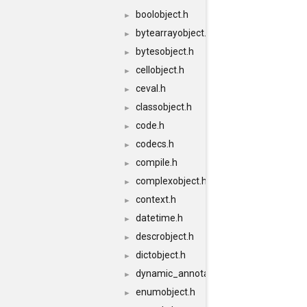
boolobject.h
►
bytearrayobject.h
►
bytesobject.h
►
cellobject.h
►
ceval.h
►
classobject.h
►
code.h
►
codecs.h
►
compile.h
►
complexobject.h
►
context.h
►
datetime.h
►
descrobject.h
►
dictobject.h
►
dynamic_annotations.h
►
enumobject.h
►