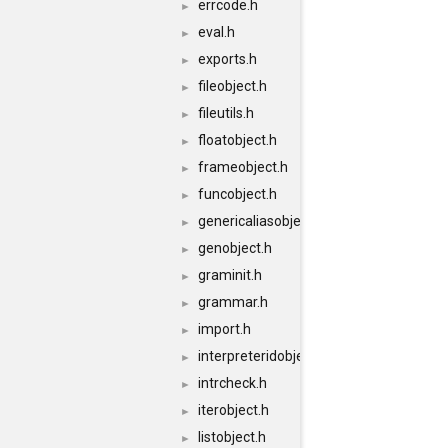
errcode.h
►
eval.h
►
exports.h
►
fileobject.h
►
fileutils.h
►
floatobject.h
►
frameobject.h
►
funcobject.h
►
genericaliasobject.h
►
genobject.h
►
graminit.h
►
grammar.h
►
import.h
►
interpreteridobject.h
►
intrcheck.h
►
iterobject.h
►
listobject.h
►