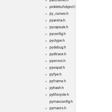
patchlevel.h
►
picklebufobject.h
►
py_curses.h
►
pyarena.h
►
pycapsule.h
►
pyconfig.h
►
pyctype.h
►
pydebug.h
►
pydtrace.h
►
pyerrors.h
►
pyexpat.h
►
pyfpe.h
►
pyframe.h
►
pyhash.h
►
pylifecycle.h
►
pymacconfig.h
pymacro.h
►