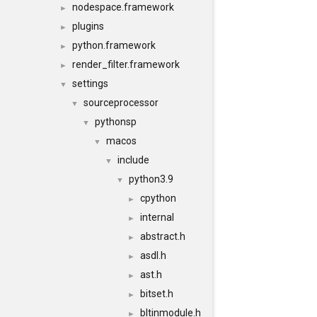
nodespace.framework
►
plugins
►
python.framework
►
render_filter.framework
►
settings
▼
sourceprocessor
▼
pythonsp
▼
macos
▼
include
▼
python3.9
▼
cpython
►
internal
►
abstract.h
►
asdl.h
►
ast.h
►
bitset.h
►
bltinmodule.h
►