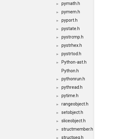
pymath.h
►
pymem.h
►
pyport.h
►
pystate.h
►
pystrcmp.h
►
pystrhex.h
►
pystrtod.h
►
Python-ast.h
►
Python.h
pythonrun.h
►
pythread.h
►
pytime.h
►
rangeobject.h
►
setobject.h
►
sliceobject.h
►
structmember.h
►
structseq.h
►