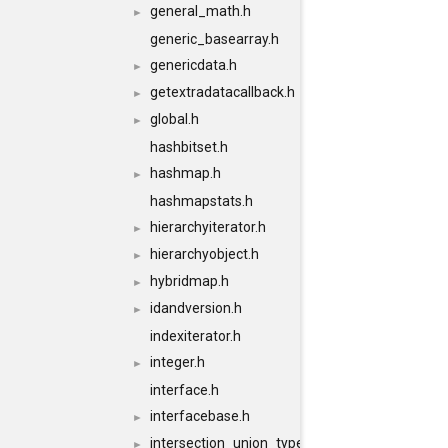
general_math.h
►
generic_basearray.h
genericdata.h
►
getextradatacallback.h
►
global.h
►
hashbitset.h
hashmap.h
►
hashmapstats.h
hierarchyiterator.h
►
hierarchyobject.h
►
hybridmap.h
►
idandversion.h
►
indexiterator.h
integer.h
►
interface.h
interfacebase.h
►
intersection_union_type.h
►