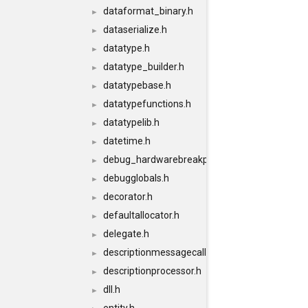
dataformat_binary.h
►
dataserialize.h
►
datatype.h
►
datatype_builder.h
►
datatypebase.h
►
datatypefunctions.h
►
datatypelib.h
►
datetime.h
►
debug_hardwarebreakpoints.h
►
debugglobals.h
►
decorator.h
►
defaultallocator.h
►
delegate.h
►
descriptionmessagecallback.h
►
descriptionprocessor.h
►
dll.h
►