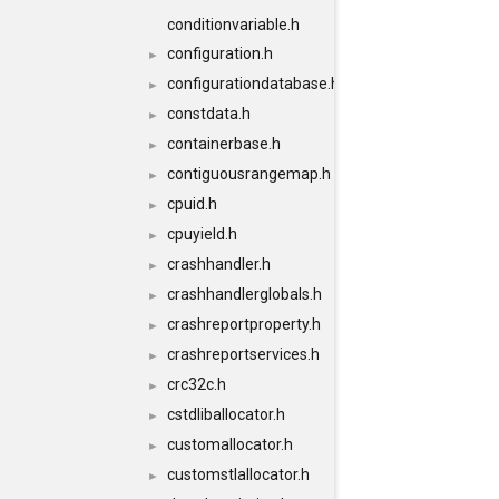
conditionvariable.h
configuration.h
►
configurationdatabase.h
►
constdata.h
►
containerbase.h
►
contiguousrangemap.h
►
cpuid.h
►
cpuyield.h
►
crashhandler.h
►
crashhandlerglobals.h
►
crashreportproperty.h
►
crashreportservices.h
►
crc32c.h
►
cstdliballocator.h
►
customallocator.h
►
customstlallocator.h
►