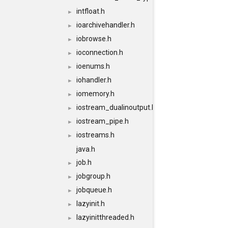
intfloat.h
►
ioarchivehandler.h
►
iobrowse.h
►
ioconnection.h
►
ioenums.h
►
iohandler.h
►
iomemory.h
►
iostream_dualinoutput.h
►
iostream_pipe.h
►
iostreams.h
►
java.h
job.h
►
jobgroup.h
►
jobqueue.h
►
lazyinit.h
►
lazyinitthreaded.h
►