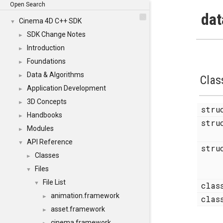
Open Search
dat
Cinema 4D C++ SDK
▼
SDK Change Notes
►
Introduction
►
Foundations
►
Data & Algorithms
►
Clas
Application Development
►
3D Concepts
►
str
Handbooks
►
str
Modules
►
API Reference
▼
str
Classes
►
Files
▼
File List
▼
cla
animation.framework
►
cla
asset.framework
►
cinema.framework