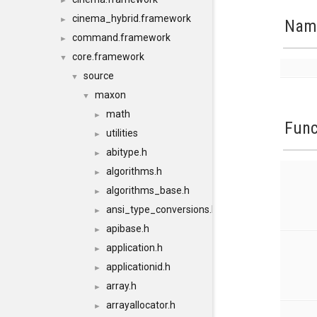
►
cinema_hybrid.framework
►
Nam
command.framework
►
core.framework
▼
source
▼
maxon
▼
math
►
Func
utilities
►
abitype.h
►
algorithms.h
►
algorithms_base.h
►
ansi_type_conversions.h
►
apibase.h
►
application.h
►
applicationid.h
►
array.h
►
arrayallocator.h
►