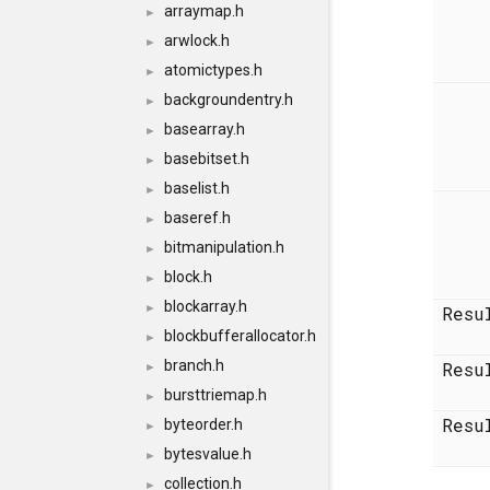
arraymap.h
►
arwlock.h
►
atomictypes.h
►
backgroundentry.h
►
basearray.h
►
basebitset.h
►
baselist.h
►
baseref.h
►
bitmanipulation.h
►
block.h
►
blockarray.h
►
Resu
blockbufferallocator.h
►
branch.h
Resu
►
bursttriemap.h
►
Resu
byteorder.h
►
bytesvalue.h
►
collection.h
►