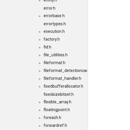
entity.h
►
error.h
errorbase.h
►
errortypes.h
execution.h
►
factory.h
►
fid.h
►
file_utilities.h
►
fileformat.h
►
fileformat_detectioncache.h
►
fileformat_handler.h
►
fixedbufferallocator.h
►
fixedsizebitset.h
flexible_array.h
►
floatingpoint.h
►
foreach.h
►
forwardref.h
►