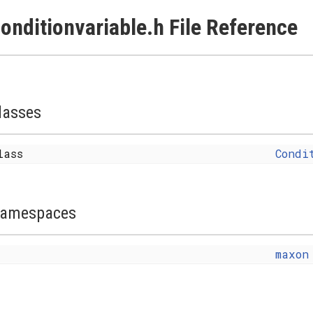
onditionvariable.h File Reference
lasses
lass
Condi
amespaces
maxon