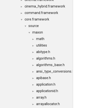
►
cinema_hybrid.framework
►
command.framework
►
core.framework
▼
source
▼
maxon
▼
math
►
utilities
►
abitype.h
►
algorithms.h
►
algorithms_base.h
►
ansi_type_conversions.h
►
apibase.h
►
application.h
►
applicationid.h
►
array.h
►
arrayallocator.h
►