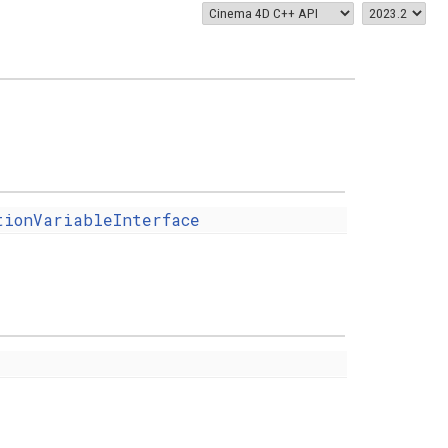
tionVariableInterface