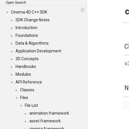
Open Search
c
Cinema 4D C++ SDK
▼
SDK Change Notes
►
Introduction
►
Foundations
►
Data & Algorithms
►
C
Application Development
►
3D Concepts
►
c
Handbooks
►
Modules
►
API Reference
▼
N
Classes
►
Files
▼
File List
▼
animation.framework
►
asset.framework
►
cinema.framework