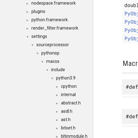
nodespace.framework
►
dou
plugins
►
PyOb
python.framework
►
PyOb
render_filter.framework
►
PyOb
settings
▼
PyOb
sourceprocessor
▼
pythonsp
▼
macos
Macr
▼
include
▼
python3.9
▼
#def
cpython
►
internal
►
abstract.h
►
asdl.h
►
#def
ast.h
►
bitset.h
►
bltinmodule.h
►