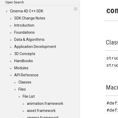
Open Search
com
Cinema 4D C++ SDK
▼
SDK Change Notes
►
Introduction
►
Foundations
►
Data & Algorithms
►
Clas
Application Development
►
3D Concepts
►
str
Handbooks
►
str
Modules
►
API Reference
▼
Classes
►
Mac
Files
▼
File List
▼
#de
animation.framework
►
#de
asset.framework
►
cinema.framework