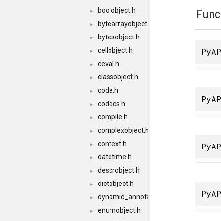
boolobject.h
Func
►
bytearrayobject.h
►
bytesobject.h
►
PyAP
cellobject.h
►
ceval.h
►
classobject.h
►
code.h
►
PyAP
codecs.h
►
compile.h
►
complexobject.h
►
context.h
PyAP
►
datetime.h
►
descrobject.h
►
dictobject.h
►
PyAP
dynamic_annotations.h
►
enumobject.h
►