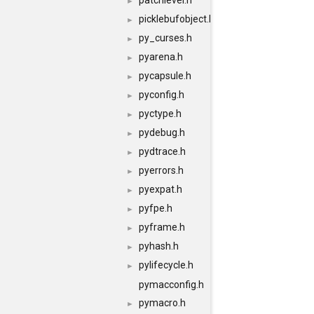
patchlevel.h
►
picklebufobject.h
►
py_curses.h
►
pyarena.h
►
pycapsule.h
►
pyconfig.h
►
pyctype.h
►
pydebug.h
►
pydtrace.h
►
pyerrors.h
►
pyexpat.h
►
pyfpe.h
►
pyframe.h
►
pyhash.h
►
pylifecycle.h
►
pymacconfig.h
pymacro.h
►