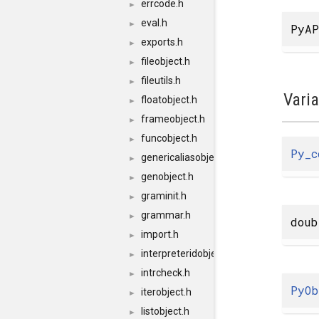
errcode.h
►
eval.h
►
PyAP
exports.h
►
fileobject.h
►
fileutils.h
►
Vari
floatobject.h
►
frameobject.h
►
funcobject.h
►
Py_c
genericaliasobject.h
►
genobject.h
►
graminit.h
►
grammar.h
►
doub
import.h
►
interpreteridobject.h
►
intrcheck.h
►
PyOb
iterobject.h
►
listobject.h
►