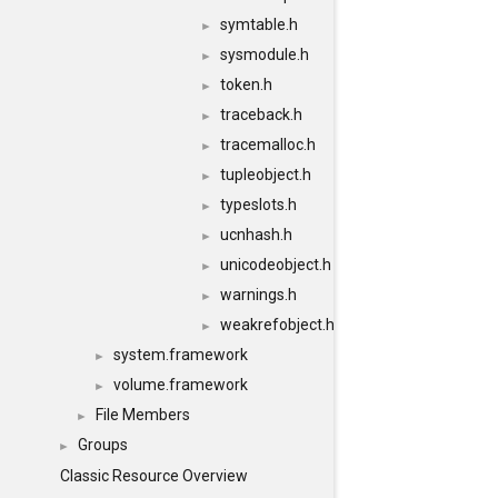
symtable.h
►
sysmodule.h
►
token.h
►
traceback.h
►
tracemalloc.h
►
tupleobject.h
►
typeslots.h
►
ucnhash.h
►
unicodeobject.h
►
warnings.h
►
weakrefobject.h
►
system.framework
►
volume.framework
►
File Members
►
Groups
►
Classic Resource Overview