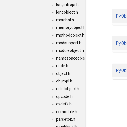
longintrepr.h
►
longobject.h
►
PyOb
marshal.h
►
memoryobject.h
►
methodobject.h
►
PyOb
modsupport.h
►
moduleobject.h
►
namespaceobject.h
►
node.h
►
PyOb
object.h
►
objimpl.h
►
odictobject.h
►
opcode.h
►
osdefs.h
►
osmodule.h
►
parsetok.h
►