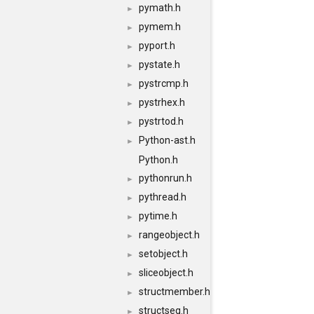
pymath.h
►
pymem.h
►
pyport.h
►
pystate.h
►
pystrcmp.h
►
pystrhex.h
►
pystrtod.h
►
Python-ast.h
►
Python.h
pythonrun.h
►
pythread.h
►
pytime.h
►
rangeobject.h
►
setobject.h
►
sliceobject.h
►
structmember.h
►
structseq.h
►