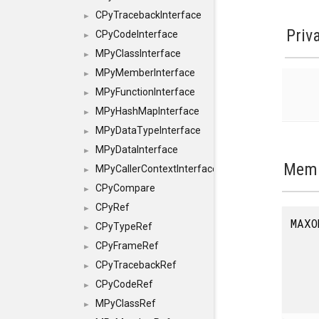
CPyTracebackInterface
►
Priv
CPyCodeInterface
►
MPyClassInterface
►
MPyMemberInterface
►
MPyFunctionInterface
►
MPyHashMapInterface
►
MPyDataTypeInterface
►
MPyDataInterface
►
Memb
MPyCallerContextInterface
►
CPyCompare
►
CPyRef
►
MAXO
CPyTypeRef
►
CPyFrameRef
►
CPyTracebackRef
►
CPyCodeRef
►
MPyClassRef
►