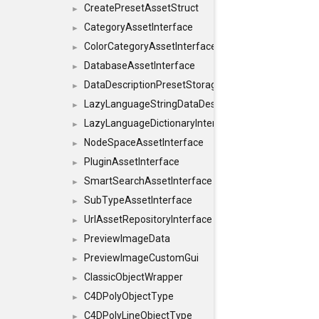
CreatePresetAssetStruct
►
CategoryAssetInterface
►
ColorCategoryAssetInterface
►
DatabaseAssetInterface
►
DataDescriptionPresetStorageInterface
►
LazyLanguageStringDataDescriptionDefinitionInterf
►
LazyLanguageDictionaryInterface
►
NodeSpaceAssetInterface
►
PluginAssetInterface
►
SmartSearchAssetInterface
►
SubTypeAssetInterface
►
UrlAssetRepositoryInterface
►
PreviewImageData
►
PreviewImageCustomGui
►
ClassicObjectWrapper
►
C4DPolyObjectType
►
C4DPolyLineObjectType
►