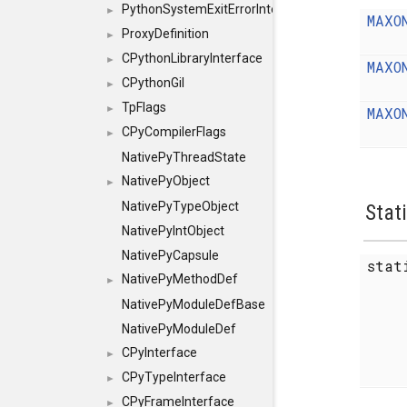
PythonSystemExitErrorInterface
►
MAXO
ProxyDefinition
►
CPythonLibraryInterface
►
MAXO
CPythonGil
►
TpFlags
►
MAXO
CPyCompilerFlags
►
NativePyThreadState
NativePyObject
►
NativePyTypeObject
Stat
NativePyIntObject
NativePyCapsule
sta
NativePyMethodDef
►
NativePyModuleDefBase
NativePyModuleDef
CPyInterface
►
CPyTypeInterface
►
CPyFrameInterface
►