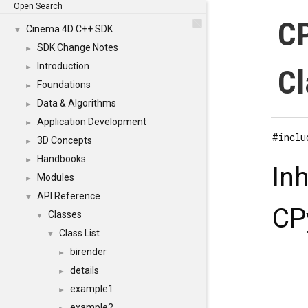
Open Search
CP
Cinema 4D C++ SDK
▼
SDK Change Notes
►
Introduction
►
Cl
Foundations
►
Data & Algorithms
►
Application Development
►
#inclu
3D Concepts
►
Handbooks
►
In
Modules
►
API Reference
▼
CP
Classes
▼
Class List
▼
birender
►
details
►
example1
►
example2