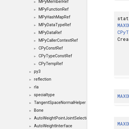
MPyMemberRef
►
MPyFunctionRef
►
MPyHashMapRef
stat
►
MAXO
MPyDataTypeRef
►
CPyT
MPyDataRef
►
Crea
MPyCallerContextRef
►
CPyConstRef
►
CPyTypeConstRef
►
CPyTempRef
►
py3
►
reflection
►
rla
►
specialtype
MAXO
►
TangentSpaceNormalHelper
►
Bone
►
AutoWeightPointJointSelections
►
MAXO
AutoWeightInterface
►