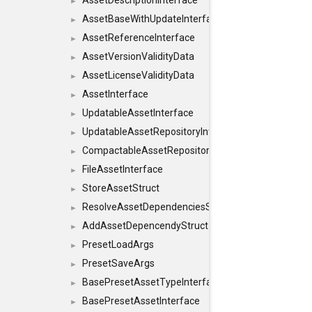
AssetDescriptionInterface
►
AssetBaseWithUpdateInterface
►
AssetReferenceInterface
►
AssetVersionValidityData
►
AssetLicenseValidityData
►
AssetInterface
►
UpdatableAssetInterface
►
UpdatableAssetRepositoryInterface
►
CompactableAssetRepositoryInterface
►
FileAssetInterface
►
StoreAssetStruct
►
ResolveAssetDependenciesStruct
►
AddAssetDepencendyStruct
►
PresetLoadArgs
►
PresetSaveArgs
►
BasePresetAssetTypeInterface
►
BasePresetAssetInterface
►