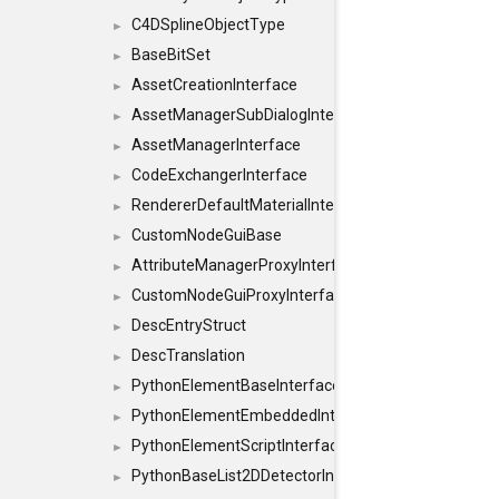
C4DSplineObjectType
►
BaseBitSet
►
AssetCreationInterface
►
AssetManagerSubDialogInterface
►
AssetManagerInterface
►
CodeExchangerInterface
►
RendererDefaultMaterialInterface
►
CustomNodeGuiBase
►
AttributeManagerProxyInterface
►
CustomNodeGuiProxyInterface
►
DescEntryStruct
►
DescTranslation
►
PythonElementBaseInterface
►
PythonElementEmbeddedInterface
►
PythonElementScriptInterface
►
PythonBaseList2DDetectorInterface
►