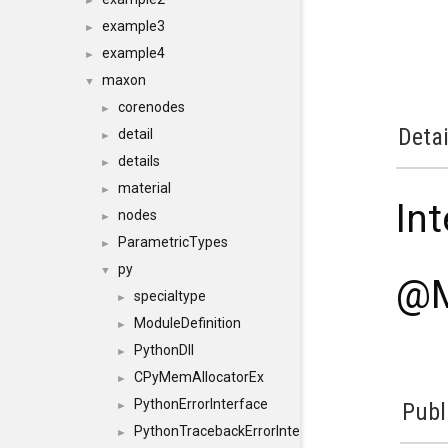
►
example3
►
example4
►
maxon
▼
corenodes
►
Detai
detail
►
details
►
material
►
In
nodes
►
ParametricTypes
►
py
▼
@M
specialtype
►
ModuleDefinition
►
PythonDll
►
CPyMemAllocatorEx
►
PythonErrorInterface
Publ
►
PythonTracebackErrorInterface
►