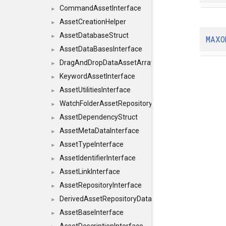
CommandAssetInterface
►
AssetCreationHelper
►
AssetDatabaseStruct
►
MAXO
AssetDataBasesInterface
►
DragAndDropDataAssetArray
►
KeywordAssetInterface
►
AssetUtilitiesInterface
►
WatchFolderAssetRepositoryInterface
►
AssetDependencyStruct
►
AssetMetaDataInterface
►
AssetTypeInterface
►
AssetIdentifierInterface
►
AssetLinkInterface
►
AssetRepositoryInterface
►
DerivedAssetRepositoryDataInterface
►
AssetBaseInterface
►