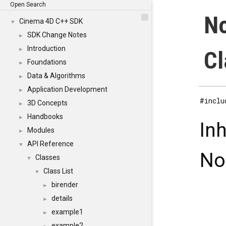
Open Search
N
Cinema 4D C++ SDK
▼
SDK Change Notes
►
Introduction
►
Cl
Foundations
►
Data & Algorithms
►
Application Development
►
#inclu
3D Concepts
►
Handbooks
►
In
Modules
►
API Reference
▼
No
Classes
▼
Class List
▼
birender
►
details
►
example1
►
example2