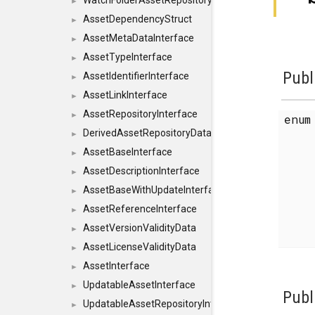
WatchFolderAssetRepositoryInterface
►
AssetDependencyStruct
►
AssetMetaDataInterface
►
AssetTypeInterface
►
Publ
AssetIdentifierInterface
►
AssetLinkInterface
►
AssetRepositoryInterface
►
enu
DerivedAssetRepositoryDataInterface
►
AssetBaseInterface
►
AssetDescriptionInterface
►
AssetBaseWithUpdateInterface
►
AssetReferenceInterface
►
AssetVersionValidityData
►
AssetLicenseValidityData
►
AssetInterface
►
UpdatableAssetInterface
►
Publ
UpdatableAssetRepositoryInterface
►