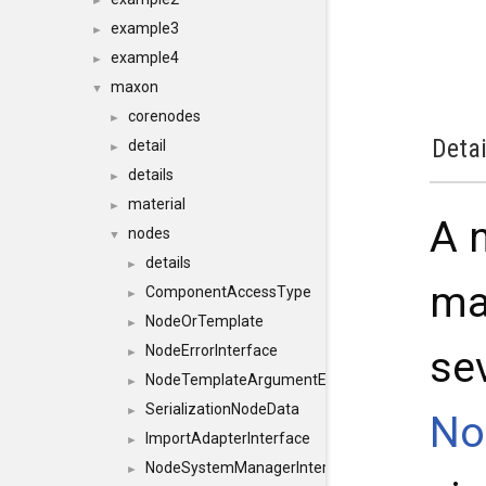
►
example3
►
example4
►
maxon
▼
corenodes
►
Detai
detail
►
details
►
material
►
A 
nodes
▼
details
►
ma
ComponentAccessType
►
NodeOrTemplate
►
NodeErrorInterface
se
►
NodeTemplateArgumentErrorInterface
►
SerializationNodeData
►
No
ImportAdapterInterface
►
NodeSystemManagerInterface
►