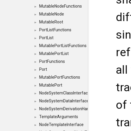
MutableNodeFunctions
►
dif
MutableNode
►
MutableRoot
►
PortListFunctions
si
►
PortList
►
MutablePortListFunctions
►
re
MutablePortList
►
PortFunctions
►
all
Port
►
MutablePortFunctions
►
tr
MutablePort
►
NodeSystemClassInterface
►
of
NodeSystemDataInterface
►
NodeSystemDerivationHandlerInterface
►
TemplateArguments
►
tr
NodeTemplateInterface
►