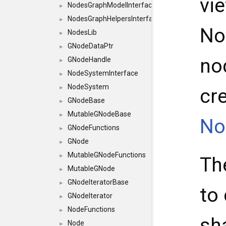
vie
NodesGraphModelInterface
►
NodesGraphHelpersInterface
►
No
NodesLib
►
GNodeDataPtr
►
no
GNodeHandle
►
NodeSystemInterface
►
NodeSystem
►
cr
GNodeBase
►
MutableGNodeBase
►
No
GNodeFunctions
►
GNode
►
MutableGNodeFunctions
►
Th
MutableGNode
►
GNodeIteratorBase
►
to
GNodeIterator
►
NodeFunctions
►
sh
Node
►