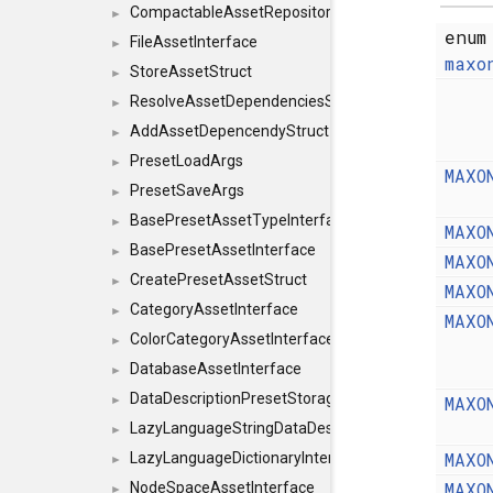
CompactableAssetRepositoryInterface
►
enum
FileAssetInterface
►
maxo
StoreAssetStruct
►
ResolveAssetDependenciesStruct
►
AddAssetDepencendyStruct
►
PresetLoadArgs
►
MAXO
PresetSaveArgs
►
BasePresetAssetTypeInterface
►
MAXO
BasePresetAssetInterface
►
MAXO
CreatePresetAssetStruct
►
MAXO
CategoryAssetInterface
►
MAXO
ColorCategoryAssetInterface
►
DatabaseAssetInterface
►
DataDescriptionPresetStorageInterface
MAXO
►
LazyLanguageStringDataDescriptionDefinitionInterf
►
MAXO
LazyLanguageDictionaryInterface
►
MAXO
NodeSpaceAssetInterface
►