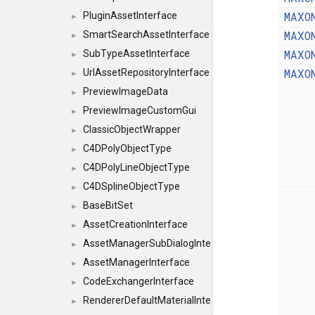
MAXO
PluginAssetInterface
►
MAXO
SmartSearchAssetInterface
►
MAXO
SubTypeAssetInterface
►
MAXO
UrlAssetRepositoryInterface
►
PreviewImageData
►
PreviewImageCustomGui
►
ClassicObjectWrapper
►
C4DPolyObjectType
►
C4DPolyLineObjectType
►
C4DSplineObjectType
►
BaseBitSet
►
AssetCreationInterface
►
AssetManagerSubDialogInterface
►
AssetManagerInterface
►
CodeExchangerInterface
►
RendererDefaultMaterialInterface
►