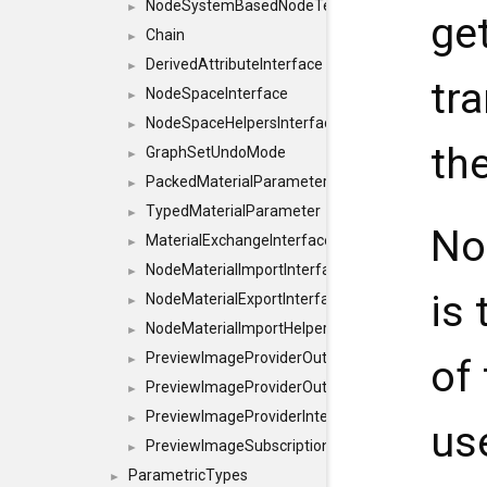
NodeSystemBasedNodeTemplateInterface
►
ge
Chain
►
DerivedAttributeInterface
►
tr
NodeSpaceInterface
►
NodeSpaceHelpersInterface
►
th
GraphSetUndoMode
►
PackedMaterialParameter
►
TypedMaterialParameter
►
No
MaterialExchangeInterface
►
NodeMaterialImportInterface
►
is
NodeMaterialExportInterface
►
NodeMaterialImportHelperInterface
►
PreviewImageProviderOutputImage
of 
►
PreviewImageProviderOutput
►
PreviewImageProviderInterface
►
us
PreviewImageSubscriptionInterface
►
ParametricTypes
►