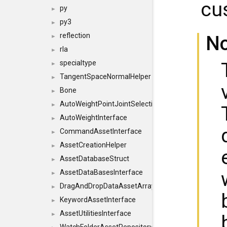
cu
py
►
py3
►
reflection
N
►
rla
►
specialtype
►
TangentSpaceNormalHelper
►
Bone
►
AutoWeightPointJointSelections
►
AutoWeightInterface
►
CommandAssetInterface
►
AssetCreationHelper
►
AssetDatabaseStruct
►
AssetDataBasesInterface
►
DragAndDropDataAssetArray
►
KeywordAssetInterface
►
AssetUtilitiesInterface
►