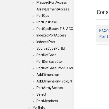
MappedPortAccess
►
ArrayElementAccess
Cons
PortOps
►
PortOpsBase
►
PortOpsBase< T &, ACCESS >
►
MAXO
IndexedPortAccess
Port
►
IndexedPort
►
SourceCodePortId
►
PortDefBase
►
PortDefBaseCtor
►
PortDefBaseCtor< C, MICRO, HASH, FLAGS, MEM
►
AddDimension
►
AddDimension< void, N >
►
PortArrayAccess
►
Select
►
PortMembers
►
PortInfo
►