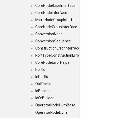
CoreNodeBaseInterface
►
CoreNodeInterface
►
MicroNodeGroupInterface
►
CoreNodeGroupInterface
►
ConversionNode
►
ConversionSequence
►
ConstructionErrorInterface
►
PortTypeConstructionErrorInterface
►
CoreNodeErrorHelper
►
PortId
►
InPortId
►
OutPortId
►
IdBuilder
►
IdOrBuilder
►
OperatorNodeLlvmBase
►
OperatorNodeLlvm