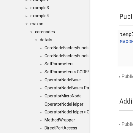
►
example3
►
Publ
example4
►
maxon
▼
corenodes
▼
temp
details
▼
MAXO
CoreNodeFactoryFunctionHelper
►
CoreNodeFactoryFunctionHelper< true >
►
SetParameters
►
SetParameters< CORENODE, typename SFINAEH
►
Publi
OperatorNodeBase
►
OperatorNodeBase< ParameterPack< IN >, 0 >
►
OperatorMicroNode
►
Addi
OperatorNodeHelper
OperatorNodeHelper< OP, RESULT, TYPES, std::i
►
MethodWrapper
►
Publi
DirectPortAccess
►