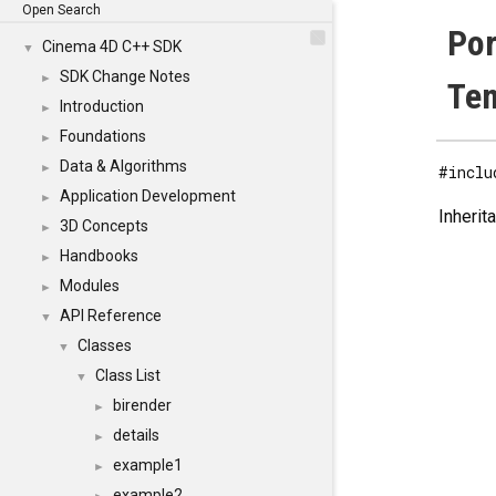
Open Search
Por
Cinema 4D C++ SDK
▼
SDK Change Notes
►
Tem
Introduction
►
Foundations
►
Data & Algorithms
►
#inclu
Application Development
►
Inherit
3D Concepts
►
Handbooks
►
Modules
►
API Reference
▼
Classes
▼
Class List
▼
birender
►
details
►
example1
►
example2