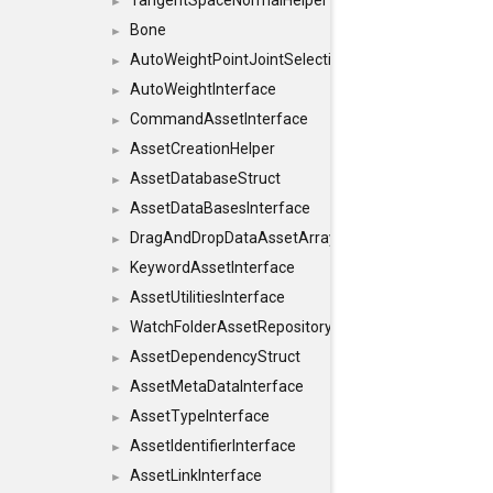
TangentSpaceNormalHelper
►
Bone
►
AutoWeightPointJointSelections
►
AutoWeightInterface
►
CommandAssetInterface
►
AssetCreationHelper
►
AssetDatabaseStruct
►
AssetDataBasesInterface
►
DragAndDropDataAssetArray
►
KeywordAssetInterface
►
AssetUtilitiesInterface
►
WatchFolderAssetRepositoryInterface
►
AssetDependencyStruct
►
AssetMetaDataInterface
►
AssetTypeInterface
►
AssetIdentifierInterface
►
AssetLinkInterface
►