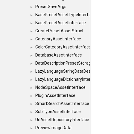
PresetSaveArgs
►
BasePresetAssetTypeInterface
►
BasePresetAssetInterface
►
CreatePresetAssetStruct
►
CategoryAssetInterface
►
ColorCategoryAssetInterface
►
DatabaseAssetInterface
►
DataDescriptionPresetStorageInterface
►
LazyLanguageStringDataDescriptionDefinitionInterf
►
LazyLanguageDictionaryInterface
►
NodeSpaceAssetInterface
►
PluginAssetInterface
►
SmartSearchAssetInterface
►
SubTypeAssetInterface
►
UrlAssetRepositoryInterface
►
PreviewImageData
►