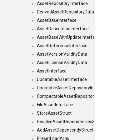
AssetRepositoryInterface
►
DerivedAssetRepositoryDataInterface
►
AssetBaseInterface
►
AssetDescriptionInterface
►
AssetBaseWithUpdateInterface
►
AssetReferenceInterface
►
AssetVersionValidityData
►
AssetLicenseValidityData
►
AssetInterface
►
UpdatableAssetInterface
►
UpdatableAssetRepositoryInterface
►
CompactableAssetRepositoryInterface
►
FileAssetInterface
►
StoreAssetStruct
►
ResolveAssetDependenciesStruct
►
AddAssetDepencendyStruct
►
PresetLoadArgs
►