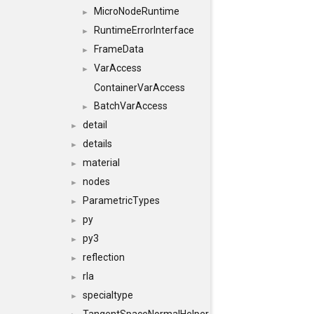
MicroNodeRuntime
►
RuntimeErrorInterface
►
FrameData
►
VarAccess
►
ContainerVarAccess
BatchVarAccess
►
detail
►
details
►
material
►
nodes
►
ParametricTypes
►
py
►
py3
►
reflection
►
rla
►
specialtype
►