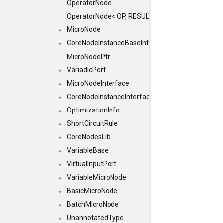
OperatorNode
OperatorNode< OP, RESULT(IN...)>
MicroNode
►
CoreNodeInstanceBaseInterface
►
MicroNodePtr
VariadicPort
►
MicroNodeInterface
►
CoreNodeInstanceInterface
►
OptimizationInfo
►
ShortCircuitRule
►
CoreNodesLib
►
VariableBase
►
VirtualInputPort
►
VariableMicroNode
►
BasicMicroNode
►
BatchMicroNode
►
UnannotatedType
►