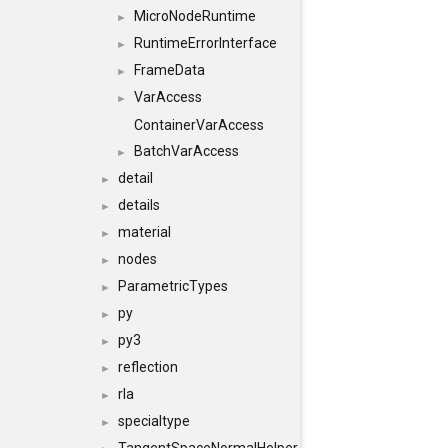
MicroNodeRuntime
►
RuntimeErrorInterface
►
FrameData
►
VarAccess
►
ContainerVarAccess
BatchVarAccess
►
detail
►
details
►
material
►
nodes
►
ParametricTypes
►
py
►
py3
►
reflection
►
rla
►
specialtype
►