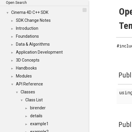
Open Search
Ope
Cinema 4D C++ SDK
▼
SDK Change Notes
►
Tem
Introduction
►
Foundations
►
Data & Algorithms
►
#inclu
Application Development
►
3D Concepts
►
Handbooks
►
Publ
Modules
►
API Reference
▼
usi
Classes
▼
Class List
▼
birender
►
details
►
Publ
example1
►
example2