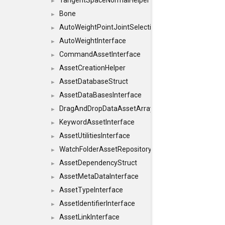
TangentSpaceNormalHelper
►
Bone
►
AutoWeightPointJointSelections
►
AutoWeightInterface
►
CommandAssetInterface
►
AssetCreationHelper
►
AssetDatabaseStruct
►
AssetDataBasesInterface
►
DragAndDropDataAssetArray
►
KeywordAssetInterface
►
AssetUtilitiesInterface
►
WatchFolderAssetRepositoryInterface
►
AssetDependencyStruct
►
AssetMetaDataInterface
►
AssetTypeInterface
►
AssetIdentifierInterface
►
AssetLinkInterface
►