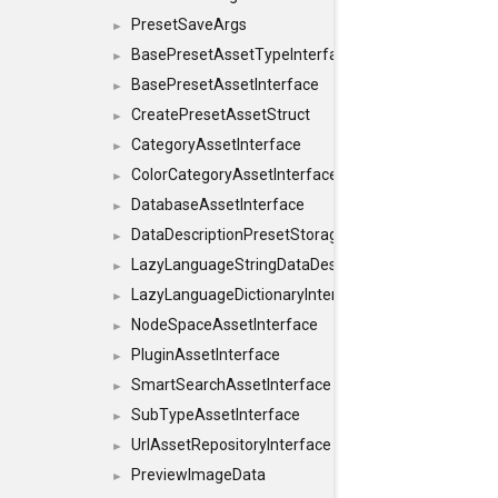
PresetSaveArgs
►
BasePresetAssetTypeInterface
►
BasePresetAssetInterface
►
CreatePresetAssetStruct
►
CategoryAssetInterface
►
ColorCategoryAssetInterface
►
DatabaseAssetInterface
►
DataDescriptionPresetStorageInterface
►
LazyLanguageStringDataDescriptionDefinitionInterf
►
LazyLanguageDictionaryInterface
►
NodeSpaceAssetInterface
►
PluginAssetInterface
►
SmartSearchAssetInterface
►
SubTypeAssetInterface
►
UrlAssetRepositoryInterface
►
PreviewImageData
►