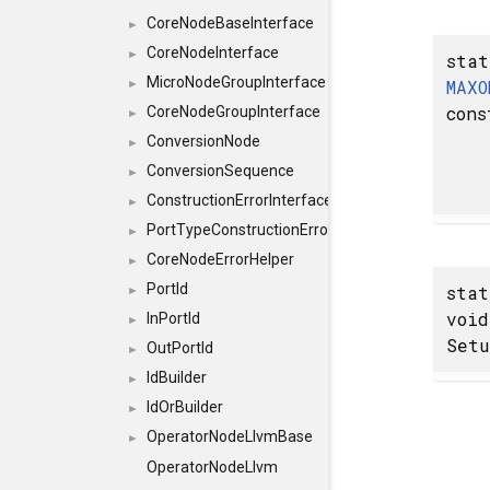
CoreNodeBaseInterface
►
CoreNodeInterface
►
stat
MicroNodeGroupInterface
MAXO
►
cons
CoreNodeGroupInterface
►
ConversionNode
►
ConversionSequence
►
ConstructionErrorInterface
►
PortTypeConstructionErrorInterface
►
CoreNodeErrorHelper
►
PortId
stat
►
void
InPortId
►
Setu
OutPortId
►
IdBuilder
►
IdOrBuilder
►
OperatorNodeLlvmBase
►
OperatorNodeLlvm