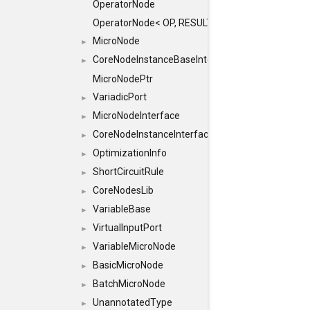
OperatorNode
OperatorNode< OP, RESULT(IN...)>
MicroNode
►
CoreNodeInstanceBaseInterface
►
MicroNodePtr
VariadicPort
►
MicroNodeInterface
►
CoreNodeInstanceInterface
►
OptimizationInfo
►
ShortCircuitRule
►
CoreNodesLib
►
VariableBase
►
VirtualInputPort
►
VariableMicroNode
►
BasicMicroNode
►
BatchMicroNode
►
UnannotatedType
►