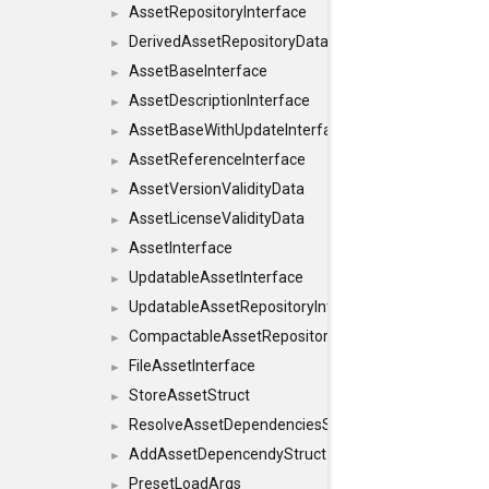
AssetRepositoryInterface
►
DerivedAssetRepositoryDataInterface
►
AssetBaseInterface
►
AssetDescriptionInterface
►
AssetBaseWithUpdateInterface
►
AssetReferenceInterface
►
AssetVersionValidityData
►
AssetLicenseValidityData
►
AssetInterface
►
UpdatableAssetInterface
►
UpdatableAssetRepositoryInterface
►
CompactableAssetRepositoryInterface
►
FileAssetInterface
►
StoreAssetStruct
►
ResolveAssetDependenciesStruct
►
AddAssetDepencendyStruct
►
PresetLoadArgs
►