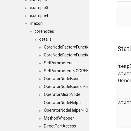
►
example3
►
example4
►
maxon
▼
corenodes
▼
details
▼
CoreNodeFactoryFunctionHelper
Stat
►
CoreNodeFactoryFunctionHelper< true >
►
SetParameters
►
temp
SetParameters< CORENODE, typename SFINAEH
►
sta
OperatorNodeBase
►
Gen
OperatorNodeBase< ParameterPack< IN >, 0 >
►
OperatorMicroNode
►
stat
OperatorNodeHelper
OperatorNodeHelper< OP, RESULT, TYPES, std::i
►
MethodWrapper
►
DirectPortAccess
►