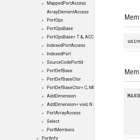
MappedPortAccess
►
ArrayElementAccess
Memb
PortOps
►
PortOpsBase
►
PortOpsBase< T &, ACCESS >
►
usi
IndexedPortAccess
►
IndexedPort
►
SourceCodePortId
►
Memb
PortDefBase
►
PortDefBaseCtor
►
PortDefBaseCtor< C, MICRO, HASH, FLAGS, MEM
►
MAXO
AddDimension
►
AddDimension< void, N >
►
PortArrayAccess
►
Select
►
PortMembers
►
PortInfo
►