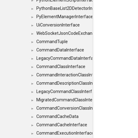
PythonElementScriptInterface
►
PythonBaseList2DDetectorInterface
►
PyElementManagerInterface
►
UiConversionInterface
►
WebSocketJsonCodeExchangerInterface
►
CommandTuple
►
CommandDataInterface
►
LegacyCommandDataInterface
►
CommandClassInterface
►
CommandInteractionClassInterface
►
CommandDescriptionClassInterface
►
LegacyCommandClassInterface
►
MigratedCommandClassInterface
►
CommandConversionClassInterface
►
CommandCacheData
►
CommandCacheInterface
►
CommandExecutionInterface
►