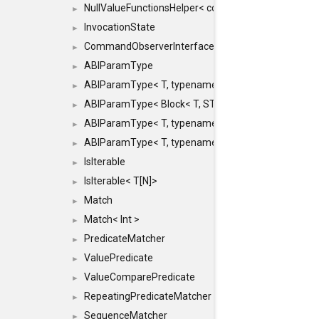
NullValueFunctionsHelper< const Result< COMMAN
►
InvocationState
►
CommandObserverInterface
►
ABIParamType
►
ABIParamType< T, typename std::enable_if< STD_
►
ABIParamType< Block< T, STRIDED, MOVE > >
►
ABIParamType< T, typename std::enable_if< STD_I
►
ABIParamType< T, typename std::enable_if< STD_I
►
IsIterable
►
IsIterable< T[N]>
►
Match
►
Match< Int >
►
PredicateMatcher
►
ValuePredicate
►
ValueComparePredicate
►
RepeatingPredicateMatcher
►
SequenceMatcher
►