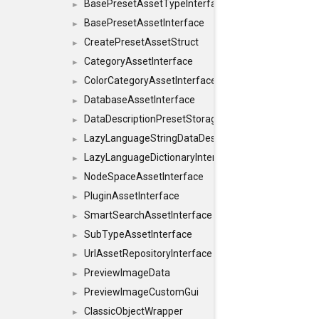
BasePresetAssetTypeInterface
►
BasePresetAssetInterface
►
CreatePresetAssetStruct
►
CategoryAssetInterface
►
ColorCategoryAssetInterface
►
DatabaseAssetInterface
►
DataDescriptionPresetStorageInterface
►
LazyLanguageStringDataDescriptionDefinitionInterf
►
LazyLanguageDictionaryInterface
►
NodeSpaceAssetInterface
►
PluginAssetInterface
►
SmartSearchAssetInterface
►
SubTypeAssetInterface
►
UrlAssetRepositoryInterface
►
PreviewImageData
►
PreviewImageCustomGui
►
ClassicObjectWrapper
►