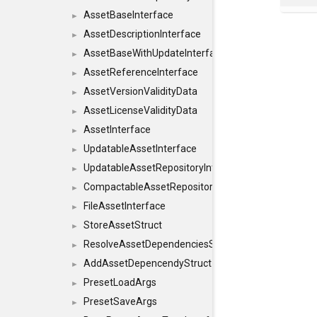
AssetBaseInterface
►
AssetDescriptionInterface
►
AssetBaseWithUpdateInterface
►
AssetReferenceInterface
►
AssetVersionValidityData
►
AssetLicenseValidityData
►
AssetInterface
►
UpdatableAssetInterface
►
UpdatableAssetRepositoryInterface
►
CompactableAssetRepositoryInterface
►
FileAssetInterface
►
StoreAssetStruct
►
ResolveAssetDependenciesStruct
►
AddAssetDepencendyStruct
►
PresetLoadArgs
►
PresetSaveArgs
►