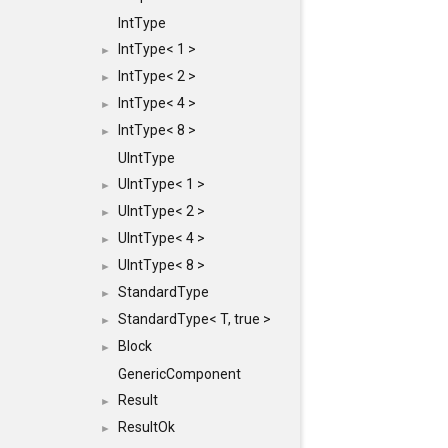
IntType
IntType< 1 >
►
IntType< 2 >
►
IntType< 4 >
►
IntType< 8 >
►
UIntType
UIntType< 1 >
►
UIntType< 2 >
►
UIntType< 4 >
►
UIntType< 8 >
►
StandardType
►
StandardType< T, true >
►
Block
►
GenericComponent
Result
►
ResultOk
►