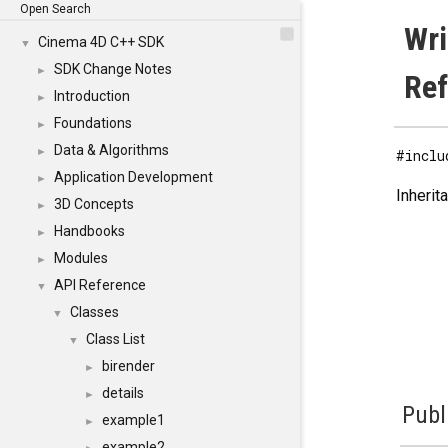
Open Search
Wri
Cinema 4D C++ SDK
▼
SDK Change Notes
►
Re
Introduction
►
Foundations
►
Data & Algorithms
►
#inclu
Application Development
►
Inherit
3D Concepts
►
Handbooks
►
Modules
►
API Reference
▼
Classes
▼
Class List
▼
birender
►
details
►
Publ
example1
►
example2