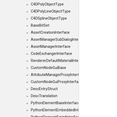
C4DPolyObjectType
►
C4DPolyLineObjectType
►
C4DSplineObjectType
►
BaseBitSet
►
AssetCreationInterface
►
AssetManagerSubDialogInterface
►
AssetManagerInterface
►
CodeExchangerInterface
►
RendererDefaultMaterialInterface
►
CustomNodeGuiBase
►
AttributeManagerProxyInterface
►
CustomNodeGuiProxyInterface
►
DescEntryStruct
►
DescTranslation
►
PythonElementBaseInterface
►
PythonElementEmbeddedInterface
►