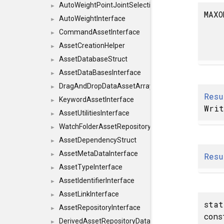
AutoWeightPointJointSelections
►
MAXO
AutoWeightInterface
►
CommandAssetInterface
►
AssetCreationHelper
►
AssetDatabaseStruct
►
AssetDataBasesInterface
►
DragAndDropDataAssetArray
►
Resu
KeywordAssetInterface
►
Wri
AssetUtilitiesInterface
►
WatchFolderAssetRepositoryInterface
►
AssetDependencyStruct
►
AssetMetaDataInterface
Resu
►
AssetTypeInterface
►
AssetIdentifierInterface
►
AssetLinkInterface
►
sta
AssetRepositoryInterface
►
con
DerivedAssetRepositoryDataInterface
►