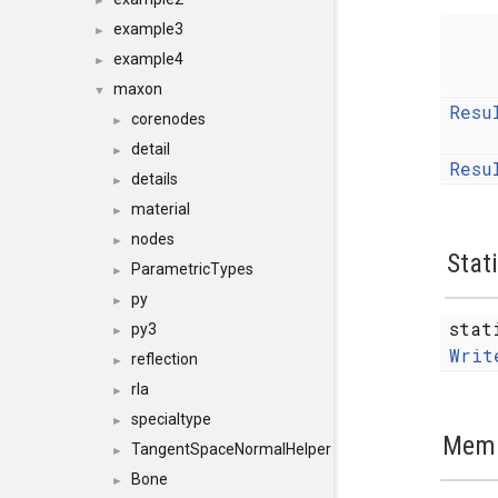
►
example3
►
example4
►
maxon
▼
Resu
corenodes
►
detail
►
Resu
details
►
material
►
nodes
►
Stat
ParametricTypes
►
py
►
sta
py3
►
Writ
reflection
►
rla
►
specialtype
►
Memb
TangentSpaceNormalHelper
►
Bone
►