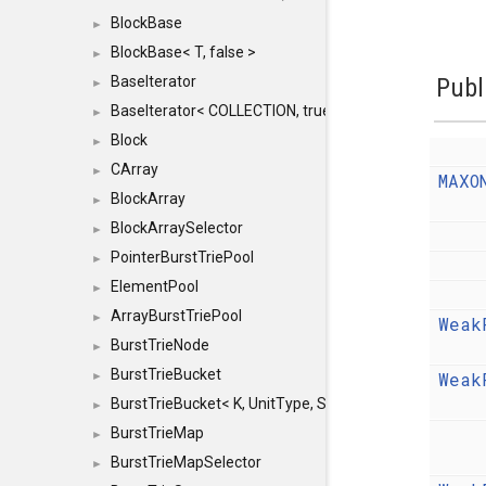
BlockBase
►
BlockBase< T, false >
►
BaseIterator
Publ
►
BaseIterator< COLLECTION, true >
►
Block
►
CArray
►
MAXO
BlockArray
►
BlockArraySelector
►
PointerBurstTriePool
►
ElementPool
►
ArrayBurstTriePool
►
Weak
BurstTrieNode
►
BurstTrieBucket
Weak
►
BurstTrieBucket< K, UnitType, SIZE >
►
BurstTrieMap
►
BurstTrieMapSelector
►