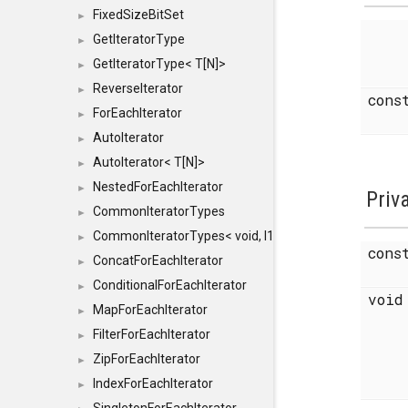
FixedSizeBitSet
►
GetIteratorType
►
GetIteratorType< T[N]>
►
ReverseIterator
►
cons
ForEachIterator
►
AutoIterator
►
AutoIterator< T[N]>
►
NestedForEachIterator
►
Priv
CommonIteratorTypes
►
CommonIteratorTypes< void, I1, I2 >
►
cons
ConcatForEachIterator
►
ConditionalForEachIterator
►
voi
MapForEachIterator
►
FilterForEachIterator
►
ZipForEachIterator
►
IndexForEachIterator
►