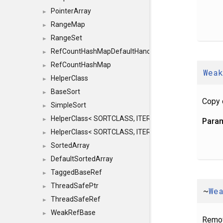
PointerArray
►
RangeMap
►
RangeSet
►
RefCountHashMapDefaultHandler
►
RefCountHashMap
►
Weak
HelperClass
►
BaseSort
►
Copy 
SimpleSort
►
HelperClass< SORTCLASS, ITERATOR, CONTENT, BAS
►
Para
HelperClass< SORTCLASS, ITERATOR, CONTENT, B
►
SortedArray
►
DefaultSortedArray
►
TaggedBaseRef
►
ThreadSafePtr
►
~
We
ThreadSafeRef
►
WeakRefBase
►
Remov