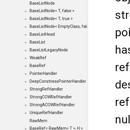
BaseListNode
BaseListNode< T, false >
st
►
BaseListNode< T, true >
►
BaseListNode< EmptyClass, false >
►
po
BaseListHead
►
BaseList
►
ha
BaseListLegacyNode
►
WeakRef
►
ref
BaseRef
►
PointerHandler
►
de
DeepConstnessPointerHandler
►
StrongRefHandler
►
StrongCOWRefHandler
►
ref
StrongACOWRefHandler
►
UniqueRefHandler
►
nu
RawMem
BaseRef< RawMem< T >, H >
►