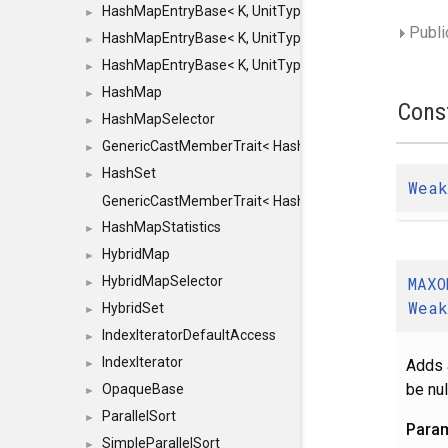
HashMapEntryBase< K, UnitType, ENTRY_HANDLER
►
Public
HashMapEntryBase< K, UnitType, ENTRY_HANDLER
►
HashMapEntryBase< K, UnitType, ENTRY_HANDLER,
►
HashMap
►
Cons
HashMapSelector
►
GenericCastMemberTrait< HashMap< K_TO, V_TO >, 
►
HashSet
►
Weak
GenericCastMemberTrait< HashSet< TO >, HashSet< F
HashMapStatistics
►
HybridMap
►
MAXO
HybridMapSelector
►
Weak
HybridSet
►
IndexIteratorDefaultAccess
►
IndexIterator
Adds 
►
be nul
OpaqueBase
►
ParallelSort
►
Para
SimpleParallelSort
►