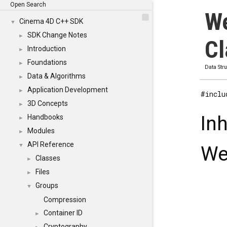
Open Search
W
Cinema 4D C++ SDK
▼
SDK Change Notes
►
Cl
Introduction
►
Foundations
►
Data Str
Data & Algorithms
►
Application Development
►
#inclu
3D Concepts
►
In
Handbooks
►
Modules
►
API Reference
▼
We
Classes
►
Files
►
Groups
▼
Compression
Container ID
►
Cryptography