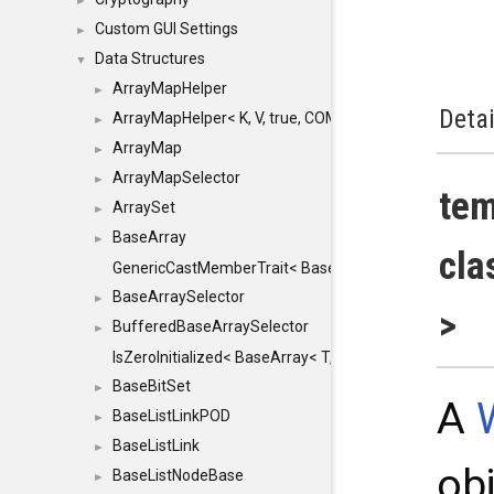
►
Custom GUI Settings
►
Data Structures
▼
ArrayMapHelper
►
Detai
ArrayMapHelper< K, V, true, COMPARE, ARRAY >
►
ArrayMap
►
ArrayMapSelector
►
te
ArraySet
►
BaseArray
►
cla
GenericCastMemberTrait< BaseArray< TO >, BaseArra
BaseArraySelector
►
>
BufferedBaseArraySelector
►
IsZeroInitialized< BaseArray< T, MINCHUNKSIZE, ME
BaseBitSet
►
A
BaseListLinkPOD
►
BaseListLink
►
ob
BaseListNodeBase
►