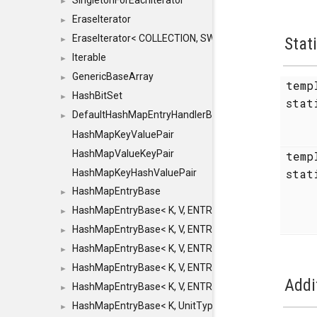
SingletonForEachIterator
►
EraseIterator
►
EraseIterator< COLLECTION, SWAP_ERASE, false >
Stat
►
Iterable
►
GenericBaseArray
►
temp
HashBitSet
►
stat
DefaultHashMapEntryHandlerBase
►
HashMapKeyValuePair
HashMapValueKeyPair
temp
sta
HashMapKeyHashValuePair
HashMapEntryBase
►
HashMapEntryBase< K, V, ENTRY_HANDLER, HASHM
►
HashMapEntryBase< K, V, ENTRY_HANDLER, HASHM
►
HashMapEntryBase< K, V, ENTRY_HANDLER, HASHMA
►
HashMapEntryBase< K, V, ENTRY_HANDLER, HASHM
►
Addi
HashMapEntryBase< K, V, ENTRY_HANDLER, HASHM
►
HashMapEntryBase< K, UnitType, ENTRY_HANDLER
►