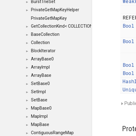
Weak
BurstTrieSet
►
PrivateGetMapKeyHelper
►
REFE
PrivateGetMapKey
Bool
GetCollectionKind< COLLECTION, typename SFINAEHelper
►
BaseCollection
►
Bool
Collection
►
BlockIterator
►
ArrayBase0
►
Bool
ArrayImpl
►
Bool
ArrayBase
►
Hash
SetBase0
►
Uniq
SetImpl
►
SetBase
►
Publi
MapBase0
►
MapImpl
►
MapBase
►
Prot
ContiguousRangeMap
►