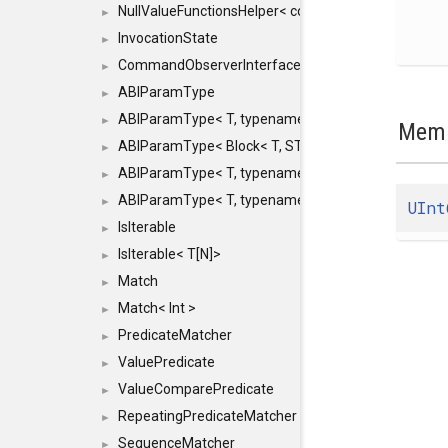
NullValueFunctionsHelper< const Result< COMMAN
►
InvocationState
►
CommandObserverInterface
►
ABIParamType
►
ABIParamType< T, typename std::enable_if< STD_
►
Memb
ABIParamType< Block< T, STRIDED, MOVE > >
►
ABIParamType< T, typename std::enable_if< STD_I
►
ABIParamType< T, typename std::enable_if< STD_I
►
UInt
IsIterable
►
IsIterable< T[N]>
►
Match
►
Match< Int >
►
PredicateMatcher
►
ValuePredicate
►
ValueComparePredicate
►
RepeatingPredicateMatcher
►
SequenceMatcher
►