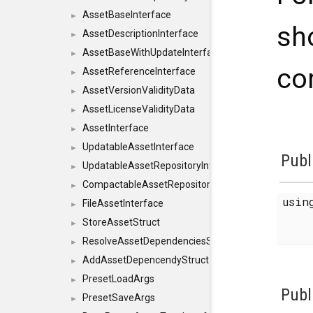
AssetBaseInterface
►
sh
AssetDescriptionInterface
►
AssetBaseWithUpdateInterface
►
co
AssetReferenceInterface
►
AssetVersionValidityData
►
AssetLicenseValidityData
►
AssetInterface
►
UpdatableAssetInterface
►
Publ
UpdatableAssetRepositoryInterface
►
CompactableAssetRepositoryInterface
►
usi
FileAssetInterface
►
StoreAssetStruct
►
ResolveAssetDependenciesStruct
►
AddAssetDepencendyStruct
►
PresetLoadArgs
►
Publ
PresetSaveArgs
►