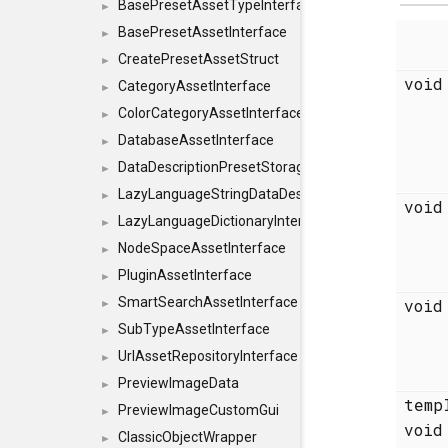
BasePresetAssetTypeInterface
►
BasePresetAssetInterface
►
CreatePresetAssetStruct
►
voi
CategoryAssetInterface
►
ColorCategoryAssetInterface
►
DatabaseAssetInterface
►
DataDescriptionPresetStorageInterface
►
LazyLanguageStringDataDescriptionDefinitionInterf
►
voi
LazyLanguageDictionaryInterface
►
NodeSpaceAssetInterface
►
PluginAssetInterface
►
SmartSearchAssetInterface
voi
►
SubTypeAssetInterface
►
UrlAssetRepositoryInterface
►
PreviewImageData
►
temp
PreviewImageCustomGui
►
voi
ClassicObjectWrapper
►