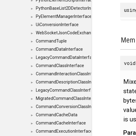
PythonElementScriptInterface
►
PythonBaseList2DDetectorInterface
usi
►
PyElementManagerInterface
►
UiConversionInterface
►
WebSocketJsonCodeExchangerInterface
►
Memb
CommandTuple
►
CommandDataInterface
►
LegacyCommandDataInterface
►
void
CommandClassInterface
►
CommandInteractionClassInterface
►
Mixe
CommandDescriptionClassInterface
►
stat
LegacyCommandClassInterface
►
MigratedCommandClassInterface
byte
►
CommandConversionClassInterface
►
valu
CommandCacheData
►
is u
CommandCacheInterface
►
CommandExecutionInterface
Par
►