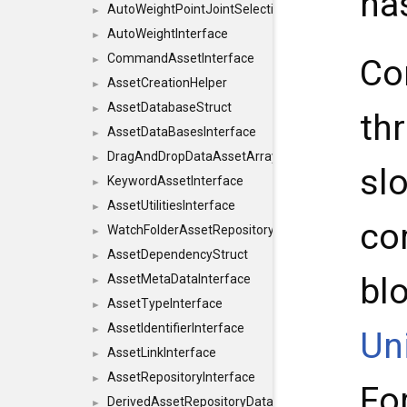
ha
AutoWeightPointJointSelections
►
AutoWeightInterface
►
CommandAssetInterface
Co
►
AssetCreationHelper
►
AssetDatabaseStruct
►
thr
AssetDataBasesInterface
►
DragAndDropDataAssetArray
►
sl
KeywordAssetInterface
►
AssetUtilitiesInterface
►
co
WatchFolderAssetRepositoryInterface
►
AssetDependencyStruct
►
bl
AssetMetaDataInterface
►
AssetTypeInterface
►
AssetIdentifierInterface
►
Un
AssetLinkInterface
►
AssetRepositoryInterface
►
Fo
DerivedAssetRepositoryDataInterface
►