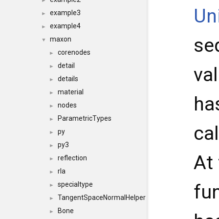
►
Un
example3
►
example4
►
se
maxon
▼
corenodes
►
detail
►
va
details
►
material
►
ha
nodes
►
ParametricTypes
►
ca
py
►
py3
►
At
reflection
►
rla
►
specialtype
fun
►
TangentSpaceNormalHelper
►
Bone
►