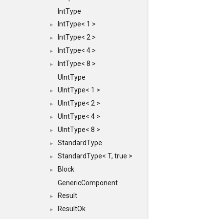
IntType
IntType< 1 >
►
IntType< 2 >
►
IntType< 4 >
►
IntType< 8 >
►
UIntType
UIntType< 1 >
►
UIntType< 2 >
►
UIntType< 4 >
►
UIntType< 8 >
►
StandardType
►
StandardType< T, true >
►
Block
►
GenericComponent
Result
►
ResultOk
►