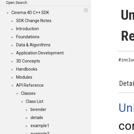
Open Search
Un
Cinema 4D C++ SDK
▼
SDK Change Notes
►
Introduction
►
Re
Foundations
►
Data & Algorithms
►
Application Development
►
#inclu
3D Concepts
►
Handbooks
►
Modules
►
Detai
API Reference
▼
Classes
▼
Class List
▼
Un
birender
►
details
►
co
example1
►
example2