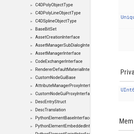
C4DPolyObjectType
►
C4DPolyLineObjectType
►
Uniq
C4DSplineObjectType
►
BaseBitSet
►
AssetCreationInterface
►
AssetManagerSubDialogInterface
►
AssetManagerInterface
►
CodeExchangerInterface
►
RendererDefaultMaterialInterface
Priv
►
CustomNodeGuiBase
►
AttributeManagerProxyInterface
►
UInt
CustomNodeGuiProxyInterface
►
DescEntryStruct
►
DescTranslation
►
PythonElementBaseInterface
►
Memb
PythonElementEmbeddedInterface
►