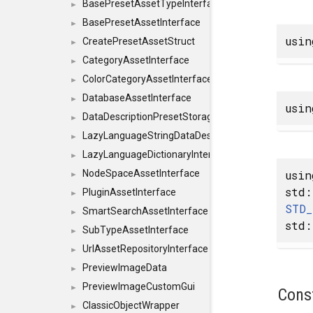
BasePresetAssetTypeInterface
►
BasePresetAssetInterface
►
usi
CreatePresetAssetStruct
►
CategoryAssetInterface
►
ColorCategoryAssetInterface
►
DatabaseAssetInterface
►
usi
DataDescriptionPresetStorageInterface
►
LazyLanguageStringDataDescriptionDefinitionInterf
►
LazyLanguageDictionaryInterface
►
usi
NodeSpaceAssetInterface
►
std:
PluginAssetInterface
►
STD_
SmartSearchAssetInterface
►
std:
SubTypeAssetInterface
►
UrlAssetRepositoryInterface
►
PreviewImageData
►
PreviewImageCustomGui
►
Cons
ClassicObjectWrapper
►