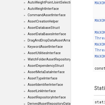
MAXO
AutoWeightPointJointSelections
►
AutoWeightInterface
►
CommandAssetInterface
►
MAXO
AssetCreationHelper
►
AssetDatabaseStruct
►
MAXO
AssetDataBasesInterface
►
Thre
DragAndDropDataAssetArray
►
MAXO
KeywordAssetInterface
►
Thre
AssetUtilitiesInterface
►
MAXO
WatchFolderAssetRepositoryInterface
►
AssetDependencyStruct
►
con
AssetMetaDataInterface
►
AssetTypeInterface
►
AssetIdentifierInterface
►
Stat
AssetLinkInterface
►
AssetRepositoryInterface
►
stat
DerivedAssetRepositoryDataInterface
►