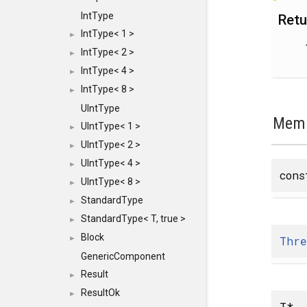
IntType
Retu
IntType< 1 >
►
IntType< 2 >
►
IntType< 4 >
►
IntType< 8 >
►
UIntType
Memb
UIntType< 1 >
►
UIntType< 2 >
►
UIntType< 4 >
►
con
UIntType< 8 >
►
StandardType
►
StandardType< T, true >
►
Block
Thre
►
GenericComponent
Result
►
ResultOk
►
T* _