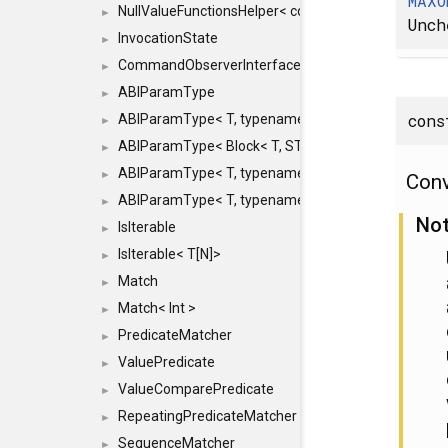
MAXO
NullValueFunctionsHelper< const Result< COMMAN
►
Unch
InvocationState
►
CommandObserverInterface
►
ABIParamType
►
con
ABIParamType< T, typename std::enable_if< STD_
►
ABIParamType< Block< T, STRIDED, MOVE > >
►
ABIParamType< T, typename std::enable_if< STD_I
►
Conv
ABIParamType< T, typename std::enable_if< STD_I
►
No
IsIterable
►
IsIterable< T[N]>
►
Match
►
Match< Int >
►
PredicateMatcher
►
ValuePredicate
►
ValueComparePredicate
►
RepeatingPredicateMatcher
►
SequenceMatcher
►