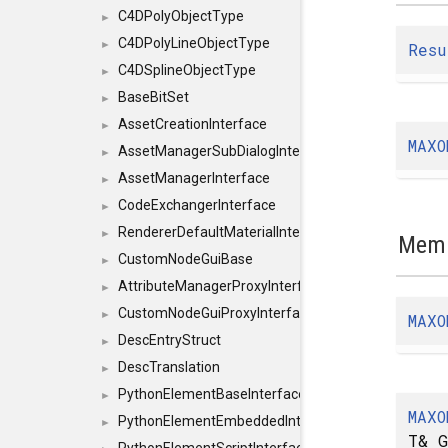
C4DPolyObjectType
►
C4DPolyLineObjectType
►
Resu
C4DSplineObjectType
►
BaseBitSet
►
AssetCreationInterface
►
MAXO
AssetManagerSubDialogInterface
►
AssetManagerInterface
►
CodeExchangerInterface
►
RendererDefaultMaterialInterface
►
Memb
CustomNodeGuiBase
►
AttributeManagerProxyInterface
►
CustomNodeGuiProxyInterface
►
MAXO
DescEntryStruct
►
DescTranslation
►
PythonElementBaseInterface
►
MAXO
PythonElementEmbeddedInterface
►
T& G