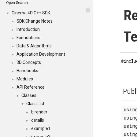
Open Search
Re
Cinema 4D C++ SDK
▼
SDK Change Notes
►
Introduction
►
Te
Foundations
►
Data & Algorithms
►
Application Development
►
#inclu
3D Concepts
►
Handbooks
►
Modules
►
API Reference
▼
Publ
Classes
▼
Class List
▼
usi
birender
►
usi
details
►
usi
example1
►
usi
example2