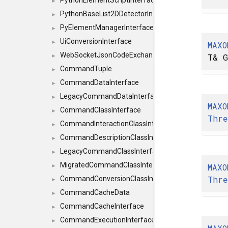
PythonElementScriptInterface
►
PythonBaseList2DDetectorInterface
►
PyElementManagerInterface
►
UiConversionInterface
►
MAXO
WebSocketJsonCodeExchangerInterface
T& G
►
CommandTuple
►
CommandDataInterface
►
LegacyCommandDataInterface
►
MAXO
CommandClassInterface
►
Thre
CommandInteractionClassInterface
►
CommandDescriptionClassInterface
►
LegacyCommandClassInterface
►
MigratedCommandClassInterface
MAXO
►
Thre
CommandConversionClassInterface
►
CommandCacheData
►
CommandCacheInterface
►
CommandExecutionInterface
►