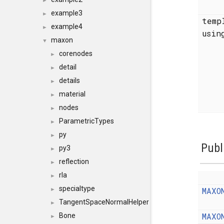
►
example3
►
temp
example4
►
usi
maxon
▼
corenodes
►
detail
►
details
►
material
►
nodes
►
ParametricTypes
►
py
►
Publ
py3
►
reflection
►
rla
►
specialtype
MAXO
►
TangentSpaceNormalHelper
►
MAXO
Bone
►