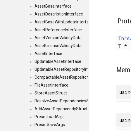
AssetBaseInterface
►
AssetDescriptionInterface
►
Prot
AssetBaseWithUpdateInterface
►
AssetReferenceInterface
►
Thre
AssetVersionValidityData
►
T *
AssetLicenseValidityData
►
AssetInterface
►
UpdatableAssetInterface
►
Memb
UpdatableAssetRepositoryInterface
►
CompactableAssetRepositoryInterface
►
FileAssetInterface
►
usi
StoreAssetStruct
►
ResolveAssetDependenciesStruct
►
AddAssetDepencendyStruct
►
PresetLoadArgs
►
usi
PresetSaveArgs
►