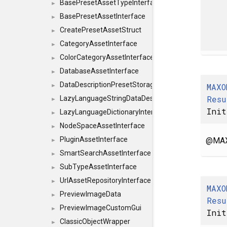
BasePresetAssetTypeInterface
►
BasePresetAssetInterface
►
CreatePresetAssetStruct
►
CategoryAssetInterface
►
ColorCategoryAssetInterface
►
DatabaseAssetInterface
►
DataDescriptionPresetStorageInterface
MAXO
►
Resu
LazyLanguageStringDataDescriptionDefinitionInterf
►
Init
LazyLanguageDictionaryInterface
►
NodeSpaceAssetInterface
►
PluginAssetInterface
@MAX
►
SmartSearchAssetInterface
►
SubTypeAssetInterface
►
UrlAssetRepositoryInterface
►
MAXO
PreviewImageData
►
Resu
PreviewImageCustomGui
►
Init
ClassicObjectWrapper
►