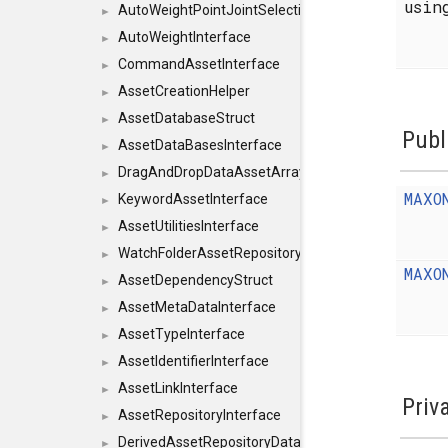
usi
AutoWeightPointJointSelections
►
AutoWeightInterface
►
CommandAssetInterface
►
AssetCreationHelper
►
AssetDatabaseStruct
►
Publ
AssetDataBasesInterface
►
DragAndDropDataAssetArray
►
MAXO
KeywordAssetInterface
►
AssetUtilitiesInterface
►
WatchFolderAssetRepositoryInterface
►
MAXO
AssetDependencyStruct
►
AssetMetaDataInterface
►
AssetTypeInterface
►
AssetIdentifierInterface
►
AssetLinkInterface
►
Priv
AssetRepositoryInterface
►
DerivedAssetRepositoryDataInterface
►