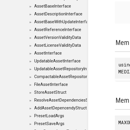
AssetBaseInterface
►
AssetDescriptionInterface
►
AssetBaseWithUpdateInterface
►
AssetReferenceInterface
►
AssetVersionValidityData
►
Memb
AssetLicenseValidityData
►
AssetInterface
►
UpdatableAssetInterface
►
usi
UpdatableAssetRepositoryInterface
►
MEDI
CompactableAssetRepositoryInterface
►
FileAssetInterface
►
StoreAssetStruct
►
Memb
ResolveAssetDependenciesStruct
►
AddAssetDepencendyStruct
►
PresetLoadArgs
►
MAXO
PresetSaveArgs
►