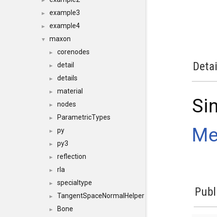
►
example3
►
example4
►
maxon
▼
corenodes
►
Detai
detail
►
details
►
material
►
Si
nodes
►
ParametricTypes
►
Me
py
►
py3
►
reflection
►
rla
►
specialtype
►
Publ
TangentSpaceNormalHelper
►
Bone
►