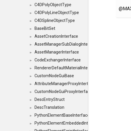
C4DPolyObjectType
►
@MAX
C4DPolyLineObjectType
►
C4DSplineObjectType
►
BaseBitSet
►
AssetCreationInterface
►
AssetManagerSubDialogInterface
►
AssetManagerInterface
►
CodeExchangerInterface
►
RendererDefaultMaterialInterface
►
CustomNodeGuiBase
►
AttributeManagerProxyInterface
►
CustomNodeGuiProxyInterface
►
DescEntryStruct
►
DescTranslation
►
PythonElementBaseInterface
►
PythonElementEmbeddedInterface
►