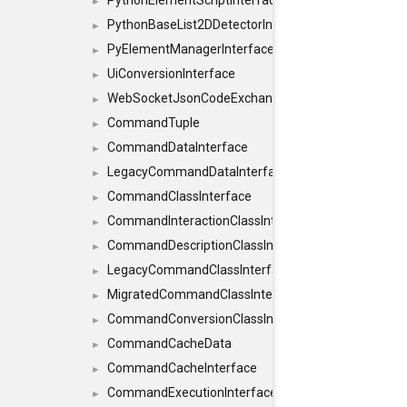
PythonElementScriptInterface
►
PythonBaseList2DDetectorInterface
►
PyElementManagerInterface
►
UiConversionInterface
►
WebSocketJsonCodeExchangerInterface
►
CommandTuple
►
CommandDataInterface
►
LegacyCommandDataInterface
►
CommandClassInterface
►
CommandInteractionClassInterface
►
CommandDescriptionClassInterface
►
LegacyCommandClassInterface
►
MigratedCommandClassInterface
►
CommandConversionClassInterface
►
CommandCacheData
►
CommandCacheInterface
►
CommandExecutionInterface
►