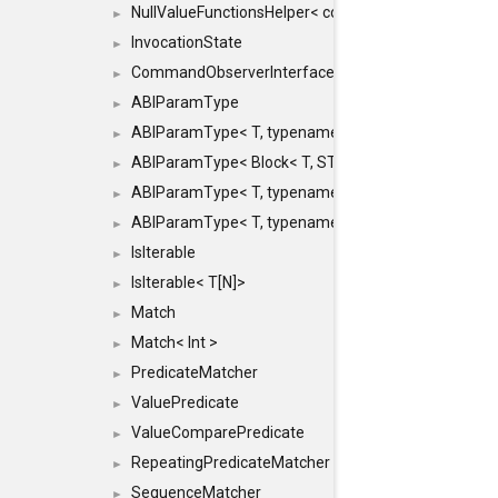
NullValueFunctionsHelper< const Result< COMMAN
►
InvocationState
►
CommandObserverInterface
►
ABIParamType
►
ABIParamType< T, typename std::enable_if< STD_
►
ABIParamType< Block< T, STRIDED, MOVE > >
►
ABIParamType< T, typename std::enable_if< STD_I
►
ABIParamType< T, typename std::enable_if< STD_I
►
IsIterable
►
IsIterable< T[N]>
►
Match
►
Match< Int >
►
PredicateMatcher
►
ValuePredicate
►
ValueComparePredicate
►
RepeatingPredicateMatcher
►
SequenceMatcher
►