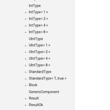
IntType
IntType< 1 >
►
IntType< 2 >
►
IntType< 4 >
►
IntType< 8 >
►
UIntType
UIntType< 1 >
►
UIntType< 2 >
►
UIntType< 4 >
►
UIntType< 8 >
►
StandardType
►
StandardType< T, true >
►
Block
►
GenericComponent
Result
►
ResultOk
►