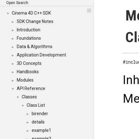
Open Search
Me
Cinema 4D C++ SDK
▼
SDK Change Notes
►
Introduction
►
Cl
Foundations
►
Data & Algorithms
►
Application Development
►
#inclu
3D Concepts
►
Handbooks
►
In
Modules
►
API Reference
▼
Me
Classes
▼
Class List
▼
birender
►
details
►
example1
►
example2