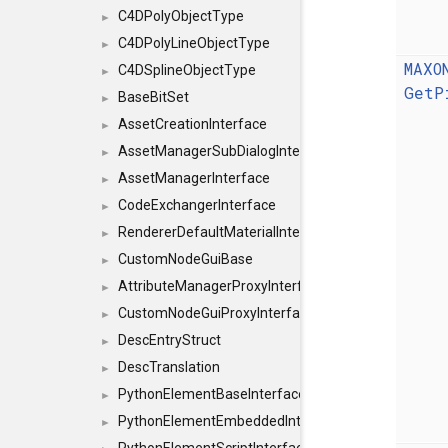
C4DPolyObjectType
►
C4DPolyLineObjectType
►
MAXO
C4DSplineObjectType
►
GetP
BaseBitSet
►
AssetCreationInterface
►
AssetManagerSubDialogInterface
►
AssetManagerInterface
►
CodeExchangerInterface
►
RendererDefaultMaterialInterface
►
CustomNodeGuiBase
►
AttributeManagerProxyInterface
►
CustomNodeGuiProxyInterface
►
DescEntryStruct
►
DescTranslation
►
PythonElementBaseInterface
►
PythonElementEmbeddedInterface
►