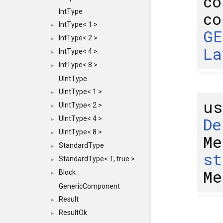
c
IntType
c
IntType< 1 >
►
GE
IntType< 2 >
►
La
IntType< 4 >
►
IntType< 8 >
►
UIntType
UIntType< 1 >
►
u
UIntType< 2 >
►
De
UIntType< 4 >
►
UIntType< 8 >
►
Me
StandardType
►
st
StandardType< T, true >
►
Me
Block
►
GenericComponent
Result
►
ResultOk
►