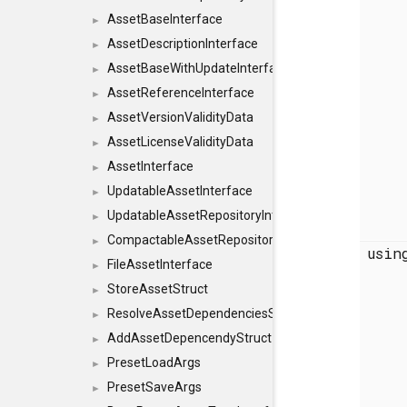
AssetBaseInterface
►
AssetDescriptionInterface
►
AssetBaseWithUpdateInterface
►
AssetReferenceInterface
►
AssetVersionValidityData
►
AssetLicenseValidityData
►
AssetInterface
►
UpdatableAssetInterface
►
UpdatableAssetRepositoryInterface
►
CompactableAssetRepositoryInterface
►
usi
FileAssetInterface
►
StoreAssetStruct
►
ResolveAssetDependenciesStruct
►
AddAssetDepencendyStruct
►
PresetLoadArgs
►
PresetSaveArgs
►