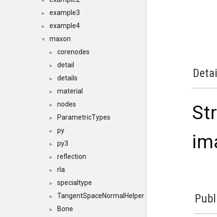
►
example3
►
example4
►
maxon
▼
corenodes
►
detail
►
Detai
details
►
material
►
nodes
St
►
ParametricTypes
►
py
►
im
py3
►
reflection
►
rla
►
specialtype
►
Publ
TangentSpaceNormalHelper
►
Bone
►