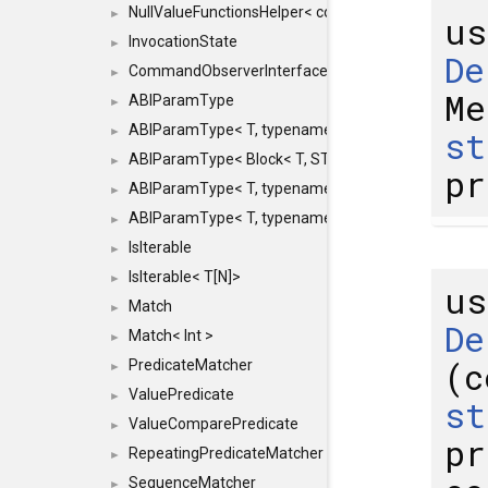
NullValueFunctionsHelper< const Result< COMMAN
►
u
InvocationState
►
De
CommandObserverInterface
►
Me
ABIParamType
►
ABIParamType< T, typename std::enable_if< STD_
st
►
ABIParamType< Block< T, STRIDED, MOVE > >
►
pr
ABIParamType< T, typename std::enable_if< STD_I
►
ABIParamType< T, typename std::enable_if< STD_I
►
IsIterable
►
IsIterable< T[N]>
►
u
Match
►
De
Match< Int >
►
(c
PredicateMatcher
►
ValuePredicate
►
st
ValueComparePredicate
►
pr
RepeatingPredicateMatcher
►
SequenceMatcher
►