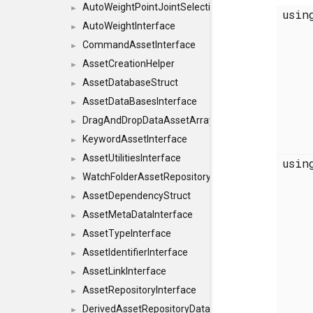
AutoWeightPointJointSelections
►
usi
AutoWeightInterface
►
CommandAssetInterface
►
AssetCreationHelper
►
AssetDatabaseStruct
►
AssetDataBasesInterface
►
DragAndDropDataAssetArray
►
KeywordAssetInterface
►
AssetUtilitiesInterface
►
usi
WatchFolderAssetRepositoryInterface
►
AssetDependencyStruct
►
AssetMetaDataInterface
►
AssetTypeInterface
►
AssetIdentifierInterface
►
AssetLinkInterface
►
AssetRepositoryInterface
►
DerivedAssetRepositoryDataInterface
►