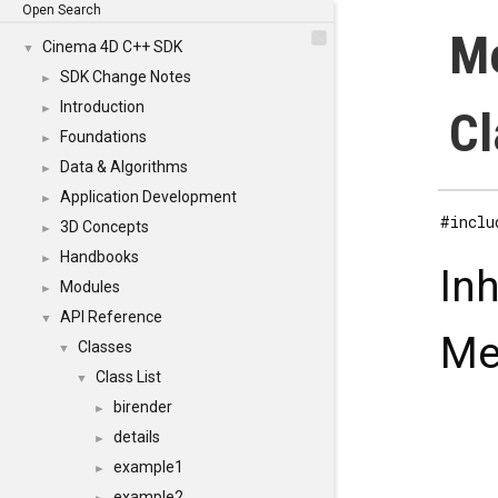
Open Search
Me
Cinema 4D C++ SDK
▼
SDK Change Notes
►
Introduction
►
Cl
Foundations
►
Data & Algorithms
►
Application Development
►
#inclu
3D Concepts
►
Handbooks
►
In
Modules
►
API Reference
▼
Me
Classes
▼
Class List
▼
birender
►
details
►
example1
►
example2