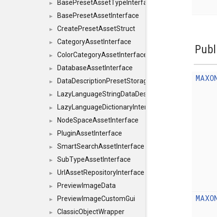
BasePresetAssetTypeInterface
►
BasePresetAssetInterface
►
CreatePresetAssetStruct
►
CategoryAssetInterface
►
Publ
ColorCategoryAssetInterface
►
DatabaseAssetInterface
►
MAXO
DataDescriptionPresetStorageInterface
►
LazyLanguageStringDataDescriptionDefinitionInterf
►
LazyLanguageDictionaryInterface
►
NodeSpaceAssetInterface
►
PluginAssetInterface
►
SmartSearchAssetInterface
►
SubTypeAssetInterface
►
UrlAssetRepositoryInterface
►
PreviewImageData
►
MAXO
PreviewImageCustomGui
►
ClassicObjectWrapper
►