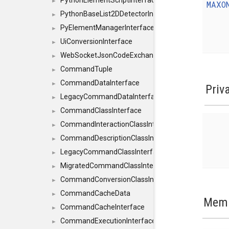
PythonElementScriptInterface
►
MAXO
PythonBaseList2DDetectorInterface
►
PyElementManagerInterface
►
UiConversionInterface
►
WebSocketJsonCodeExchangerInterface
►
CommandTuple
►
CommandDataInterface
►
Priv
LegacyCommandDataInterface
►
CommandClassInterface
►
CommandInteractionClassInterface
►
CommandDescriptionClassInterface
►
LegacyCommandClassInterface
►
MigratedCommandClassInterface
►
CommandConversionClassInterface
►
CommandCacheData
►
Memb
CommandCacheInterface
►
CommandExecutionInterface
►