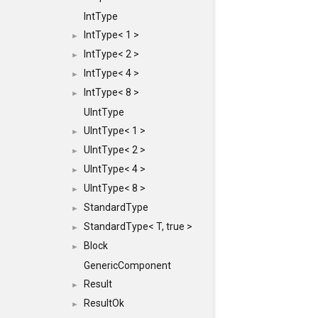
IntType
IntType< 1 >
►
IntType< 2 >
►
IntType< 4 >
►
IntType< 8 >
►
UIntType
UIntType< 1 >
►
UIntType< 2 >
►
UIntType< 4 >
►
UIntType< 8 >
►
StandardType
►
StandardType< T, true >
►
Block
►
GenericComponent
Result
►
ResultOk
►