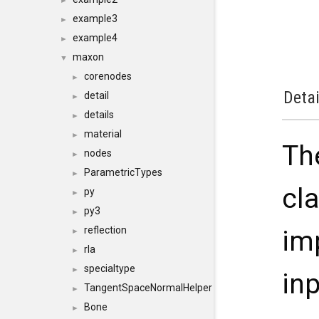
►
example3
►
example4
►
maxon
▼
corenodes
►
Detai
detail
►
details
►
material
►
Th
nodes
►
ParametricTypes
►
cl
py
►
py3
►
reflection
im
►
rla
►
specialtype
►
in
TangentSpaceNormalHelper
►
Bone
►