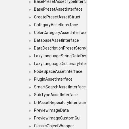
BasePresetAssetTypeInterface
►
BasePresetAssetInterface
►
CreatePresetAssetStruct
►
CategoryAssetInterface
►
ColorCategoryAssetInterface
►
DatabaseAssetInterface
►
DataDescriptionPresetStorageInterface
►
LazyLanguageStringDataDescriptionDefinitionInterf
►
LazyLanguageDictionaryInterface
►
NodeSpaceAssetInterface
►
PluginAssetInterface
►
SmartSearchAssetInterface
►
SubTypeAssetInterface
►
UrlAssetRepositoryInterface
►
PreviewImageData
►
PreviewImageCustomGui
►
ClassicObjectWrapper
►