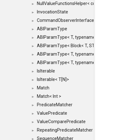
NullValueFunctionsHelper< const Result< COMMAN
►
InvocationState
►
CommandObserverInterface
►
ABIParamType
►
ABIParamType< T, typename std::enable_if< STD_
►
ABIParamType< Block< T, STRIDED, MOVE > >
►
ABIParamType< T, typename std::enable_if< STD_I
►
ABIParamType< T, typename std::enable_if< STD_I
►
IsIterable
►
IsIterable< T[N]>
►
Match
►
Match< Int >
►
PredicateMatcher
►
ValuePredicate
►
ValueComparePredicate
►
RepeatingPredicateMatcher
►
SequenceMatcher
►