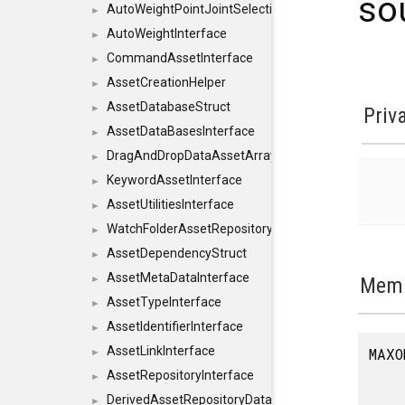
so
AutoWeightPointJointSelections
►
AutoWeightInterface
►
CommandAssetInterface
►
AssetCreationHelper
►
AssetDatabaseStruct
►
Priv
AssetDataBasesInterface
►
DragAndDropDataAssetArray
►
KeywordAssetInterface
►
AssetUtilitiesInterface
►
WatchFolderAssetRepositoryInterface
►
AssetDependencyStruct
►
AssetMetaDataInterface
Memb
►
AssetTypeInterface
►
AssetIdentifierInterface
►
AssetLinkInterface
MAXO
►
AssetRepositoryInterface
►
DerivedAssetRepositoryDataInterface
►