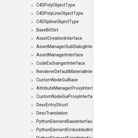
C4DPolyObjectType
►
C4DPolyLineObjectType
►
C4DSplineObjectType
►
BaseBitSet
►
AssetCreationInterface
►
AssetManagerSubDialogInterface
►
AssetManagerInterface
►
CodeExchangerInterface
►
RendererDefaultMaterialInterface
►
CustomNodeGuiBase
►
AttributeManagerProxyInterface
►
CustomNodeGuiProxyInterface
►
DescEntryStruct
►
DescTranslation
►
PythonElementBaseInterface
►
PythonElementEmbeddedInterface
►