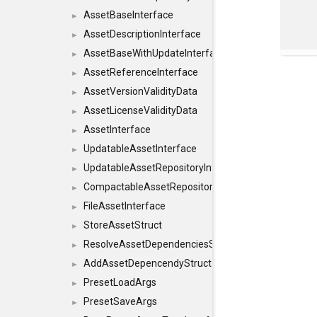
AssetBaseInterface
►
AssetDescriptionInterface
►
AssetBaseWithUpdateInterface
►
AssetReferenceInterface
►
AssetVersionValidityData
►
AssetLicenseValidityData
►
AssetInterface
►
UpdatableAssetInterface
►
UpdatableAssetRepositoryInterface
►
CompactableAssetRepositoryInterface
►
FileAssetInterface
►
StoreAssetStruct
►
ResolveAssetDependenciesStruct
►
AddAssetDepencendyStruct
►
PresetLoadArgs
►
PresetSaveArgs
►