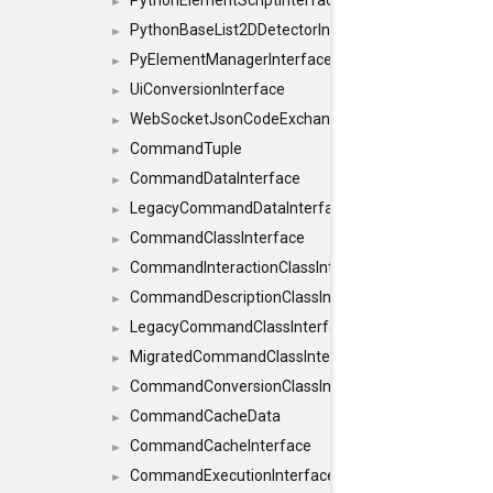
PythonElementScriptInterface
►
PythonBaseList2DDetectorInterface
►
PyElementManagerInterface
►
UiConversionInterface
►
WebSocketJsonCodeExchangerInterface
►
CommandTuple
►
CommandDataInterface
►
LegacyCommandDataInterface
►
CommandClassInterface
►
CommandInteractionClassInterface
►
CommandDescriptionClassInterface
►
LegacyCommandClassInterface
►
MigratedCommandClassInterface
►
CommandConversionClassInterface
►
CommandCacheData
►
CommandCacheInterface
►
CommandExecutionInterface
►