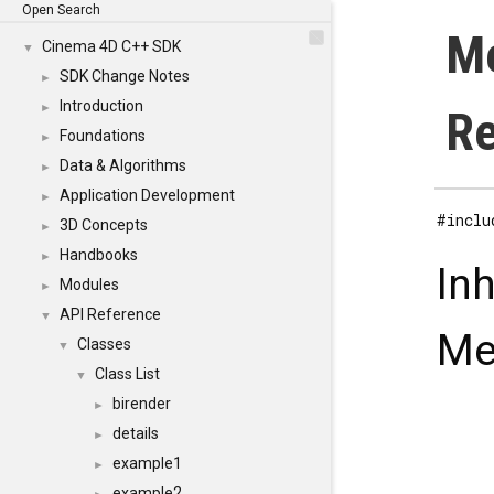
Open Search
Me
Cinema 4D C++ SDK
▼
SDK Change Notes
►
Introduction
►
Re
Foundations
►
Data & Algorithms
►
Application Development
►
#inclu
3D Concepts
►
Handbooks
►
In
Modules
►
API Reference
▼
Me
Classes
▼
Class List
▼
birender
►
details
►
example1
►
example2