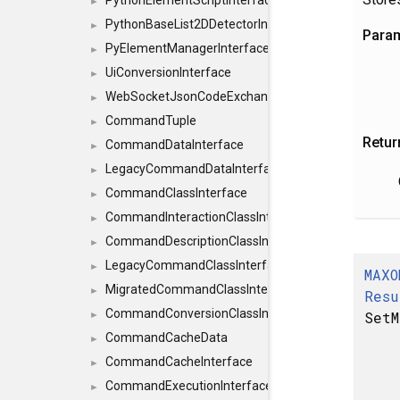
PythonElementScriptInterface
►
PythonBaseList2DDetectorInterface
►
Para
PyElementManagerInterface
►
UiConversionInterface
►
WebSocketJsonCodeExchangerInterface
►
CommandTuple
►
Retur
CommandDataInterface
►
LegacyCommandDataInterface
►
CommandClassInterface
►
CommandInteractionClassInterface
►
CommandDescriptionClassInterface
►
LegacyCommandClassInterface
►
MAXO
MigratedCommandClassInterface
►
Resu
CommandConversionClassInterface
Set
►
CommandCacheData
►
CommandCacheInterface
►
CommandExecutionInterface
►