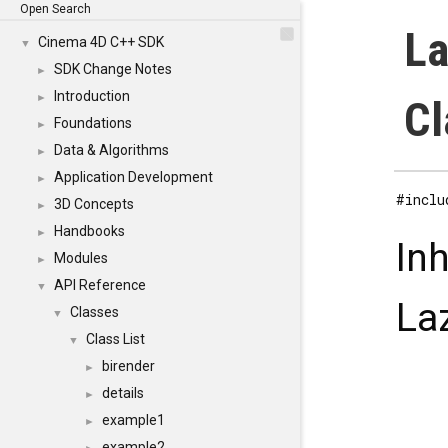
Open Search
La
Cinema 4D C++ SDK
▼
SDK Change Notes
►
Introduction
►
Cl
Foundations
►
Data & Algorithms
►
Application Development
►
#inclu
3D Concepts
►
Handbooks
►
In
Modules
►
API Reference
▼
La
Classes
▼
Class List
▼
birender
►
details
►
example1
►
example2