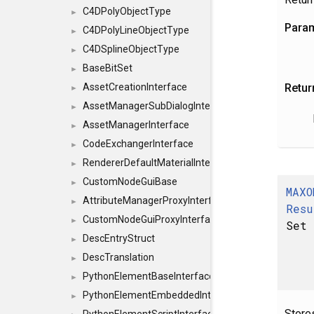
C4DPolyObjectType
►
Para
C4DPolyLineObjectType
►
C4DSplineObjectType
►
BaseBitSet
►
Retur
AssetCreationInterface
►
AssetManagerSubDialogInterface
►
AssetManagerInterface
►
CodeExchangerInterface
►
RendererDefaultMaterialInterface
►
CustomNodeGuiBase
►
MAXO
AttributeManagerProxyInterface
►
Resu
CustomNodeGuiProxyInterface
►
Set
DescEntryStruct
►
DescTranslation
►
PythonElementBaseInterface
►
PythonElementEmbeddedInterface
►
Stores