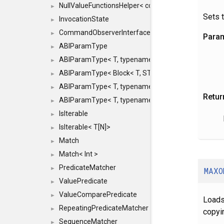
NullValueFunctionsHelper< const Result< COMMAN
►
Sets t
InvocationState
►
CommandObserverInterface
►
Para
ABIParamType
►
ABIParamType< T, typename std::enable_if< STD_
►
ABIParamType< Block< T, STRIDED, MOVE > >
►
ABIParamType< T, typename std::enable_if< STD_I
►
Retur
ABIParamType< T, typename std::enable_if< STD_I
►
IsIterable
►
IsIterable< T[N]>
►
Match
►
Match< Int >
►
PredicateMatcher
►
MAXO
ValuePredicate
►
ValueComparePredicate
►
Loads
RepeatingPredicateMatcher
►
copyin
SequenceMatcher
►