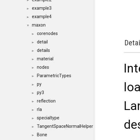
►
example3
►
example4
►
maxon
▼
corenodes
►
Detai
detail
►
details
►
material
►
In
nodes
►
ParametricTypes
►
lo
py
►
py3
►
reflection
La
►
rla
►
specialtype
►
des
TangentSpaceNormalHelper
►
Bone
►