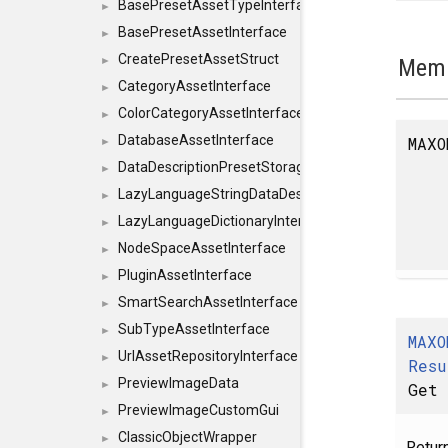
BasePresetAssetTypeInterface
►
BasePresetAssetInterface
►
CreatePresetAssetStruct
Memb
►
CategoryAssetInterface
►
ColorCategoryAssetInterface
►
DatabaseAssetInterface
MAXO
►
DataDescriptionPresetStorageInterface
►
LazyLanguageStringDataDescriptionDefinitionInterf
►
LazyLanguageDictionaryInterface
►
NodeSpaceAssetInterface
►
PluginAssetInterface
►
SmartSearchAssetInterface
►
SubTypeAssetInterface
►
MAXO
UrlAssetRepositoryInterface
►
Resu
PreviewImageData
►
Get
PreviewImageCustomGui
►
ClassicObjectWrapper
►
Retur