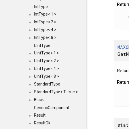
Retur
IntType
IntType< 1 >
►
IntType< 2 >
►
IntType< 4 >
►
IntType< 8 >
►
UIntType
MAXO
UIntType< 1 >
Get
►
UIntType< 2 >
►
UIntType< 4 >
►
Return
UIntType< 8 >
►
Retur
StandardType
►
StandardType< T, true >
►
Block
►
GenericComponent
Result
►
ResultOk
►
sta